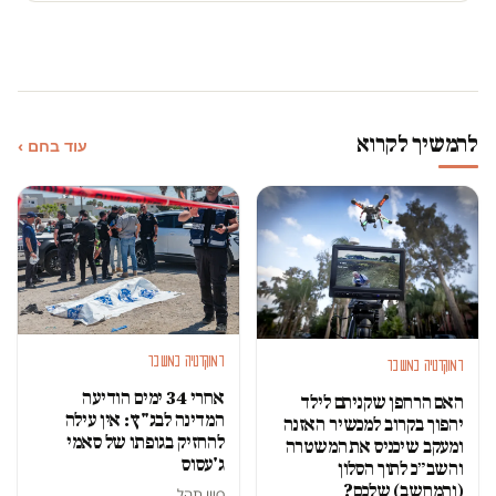
להמשיך לקרוא
עוד בחם ›
דמוקרטיה במשבר
דמוקרטיה במשבר
אחרי 34 ימים הודיעה
האם הרחפן שקניתם לילד
המדינה לבג"ץ: אין עילה
יהפוך בקרוב למכשיר האזנה
להחזיק בגופתו של סאמי
ומעקב שיכניס את המשטרה
ג'עסוס
והשב״כ לתוך הסלון
(והמחשב) שלכם?
סיון תהל