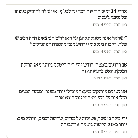
אחרי 34 ימים הודיעה המדינה לבג"ץ: אין עילה להחזיק בגופתו
של סאמי ג'עסוס
סיון תהל · לפני 4 ימים
"ישראל אינה מסוגלת להגן על האזרחים הנמצאים תחת הכיבוש
שלה. רק כוח בינלאומי ירתיע מפני מתקפות המתנחלים״
סיון תהל · לפני 4 ימים
18 הרוגים ביממה: חודש יולי היה הקטלני ביותר מאז תחילת
הפסקת האש ברצועת עזה
סיון תהל · לפני 5 ימים
29 קטינים מוחזקים במעצר מינהלי יותר משנה, ומספר הנשים
הכלואות על רקע ביטחוני זינק ב-67 אחוז
סיון תהל · לפני 6 ימים
ירי בילד בן עשר, פשיטות על כפרים, שריפת רכבים, וניתוק מים:
יותר מ-20 תקיפות ביממה אחת בגדה
דור זומר · לפני 6 ימים