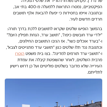
של נדל"ן. פקחים נשלחו להוריד את שלטי המכירה
הפיקטיביים, נמסרו התראות ללמעלה מ-400 בתי אב,
ובתגובה איימו בחסידות כי יפעלו להבאת אלף תושבים
חרדים חדשים לעיר.
בהמשך הופיעו שלטים שקראו לתושבים ללכת בדרך תורה:
"ילדי ערד חובשים כיפה", "תושב ערד, הנחת תפילין היום?"
ו-"בערד אוכלים כשר". אז הגיבו התושבים החילונים,
וכתגובת נגד תלו שלטים כגון "תושבי ערד מתגייסים לצבא",
ו-"תושבי ערד תורמים למדינה". בצו בית משפט
הוסרו
מרבית השלטים, לאחר שהשופטת קיבלה את עמדת
העירייה שלא מדובר בשלטים פוליטיים ועל כן דרוש רישיון
לתלייתם.