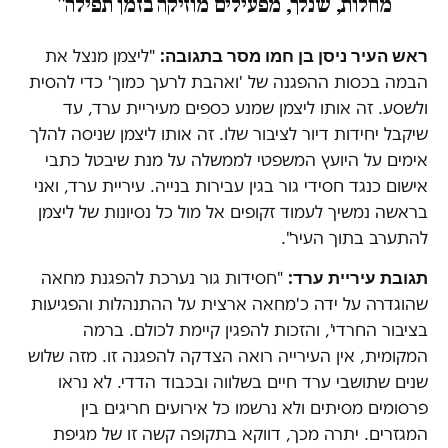
מחלות, שנלך, מפעילים מוזיקה בזמן תפילה"
ראש העיר ניסן בן חמו מסר בתגובה:
"ליצמן מנצל את
הבמה בכסות ההפגנה של 'ואהבת לרעך כמוך' כדי להסית
ולשסע. זה אותו ליצמן שמנע כספים מעיריית ערד, עד
שיקבל יחידות דיור לציבור שלו. זה אותו ליצמן שניסה להלך
אימים על היועץ המשפטי לממשלה על מנת שיבטל כתבי
אישום כנגד חסידי גור בגין עבירות בנייה. עיריית ערד, ואני
בראשה נמשיך לעמוד זקופים אל מול כל נסיונות של ליצמן
להתערב בתוך העיר".
תגובת עיריית ערד:
"חסידות גור נערכת להפגנת מחאה
שהוגדרה על ידה כ'מחאה ארצית על ההתנהלות והפגיעות
בציבור החרדי', והזכות להפגין קיימת לכולם. ברמה
המקומית, אין העירייה רואה הצדקה להפגנה זו. מזה שלוש
שנים שתושבי ערד חיים בשלווה ובכבוד הדדי. לא נראו
פרסומים מסיתים ולא נרשמו כל אירועים חריגים בין
המגזרים. יתרה מכך, דווקא בתקופה קשה זו של מגיפת