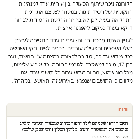
הקורונה ניכר שיתוף הפעולה בין עיריית ערד למנהיגות
המקומית של חסידות גור, במטרה לצמצם את רמת
התחלואה בעיר. לכן לא ברורה החלטת החסידות לבחור
דווקא בערד כמקום להפגנה ארצית.
לעניין הצתת מרכזון חנויות: עיריית ערד התגייסה לעזרת
בעלי העסקים והפעילה עובדים ורכבים לפינוי נזקי השריפה.
ככל שידוע עד כה, מדובר לכאורה בהצתה ע"י החשוד, נער
כבן 17, מוכר למשטרה ולגורמי הרווחה. כל אירוע אלימות,
מכל סוג שהוא, מהווה זעזוע עבור כל תושבי ערד. אנו
מקווים כי התושבים שנפגעו באירוע זה יתאוששו במהרה".
עוד בחם
האם הרחפן שקניתם לילד יהפוך בקרוב למכשיר האזנה ומעקב
שיכניס את המשטרה והשב״כ לתוך הסלון (והמחשב) שלכם?
אילי פארי · לפני 4 ימים