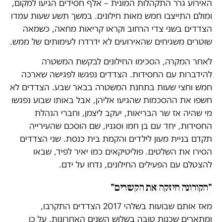
האירוע גרר התקהלות המונית – אלף חסידים הגיעו למקום,
ומולם התייצבו חמש מאות חילונים. במשך תשע שעות עמדו
הצדדים בשני צדי הרחוב וקראו קריאות מחאה, כשמאה
שוטרים משגיחים שהאירועים לא ידרדרו לעימותים של ממש.
לאחר המקרה, הסכימו החילונים לבקשת המשטרה
להידברות עם החסידות. הצדדים נפגשו לפגישה שארכה
חמש וחצי שעות בתחנת המשטרה בבאר שבע. הצדדים לא
חשפו את ההסכמות שהגיעו אליהן, אבל באותו שבוע נפגשו
מי שהיה אז שר הבריאות, יעקב ליצמן, וחברי הנהלת
החסידות, יחד עם בן חמו וסגניו, שם הוסכם שהעירייה
תקדם בניית מעון לילדים והקמת בית כנסת. שני הצדדים
הסירו את השלטים. פוליטיקאים כמו יאיר לפיד, שבאו
להצטלם עם הפעילים החילונים, נדחו על ידם.
"הקורונה חיזקה את הקשרים"
מאז אותם שבועות בשלהי 2017 הצדדים התקרבו,
ומתארים שכנות טובה בשלוש השנים האחרונות. על כן