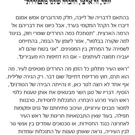
יותר, זה ארצי, החברה שלנו מתפוררת"
בהתאם לדבריה של לייבה, חלק מהדוברים אמש אמנם
דיברו אל הקהל המקומי בערד, אבל כיוונו את דבריהם אל
הרמה הארצית. "תסתכלו כמה החרדים שומרי חוק, בניגוד
למה שקורה בבלפור", אמר ליצמן על הבמה, בהתייחס
לשמירה על המרחק בין המפגינים. "אני בטוח שהם לא
יעבירו תמונה לעיתונים – אם היו דחיפות היו מעבירים".
"ראש העיר מתלונן כל הזמן מה החרדים מוסיפים לעיר. מה
הוא תרם, חוץ מרדיפת דתיים? שום דבר. רק הגירה שלילית.
אף אחד לא רוצה לגור כאן, זו נהייתה הבירה של הסודנים",
הוסיף. דבריו של סגן השר מבטאים את אותן טענות כלפי
ראש העיר מרגע היבחרו: התנכלות לחסידות, סרבנות
למסור מבנים עירוניים, ועיכוב פתיחתם של גנים ומקומות
תפילה. בעוד שאין התבטאויות חריגות של ראש העיר
לאחרונה כנגד החסידות, או סכסוכים עומדים בין אנשי גור
לבין העיריה, נראה שאותן טענות על התנכלות עומדות