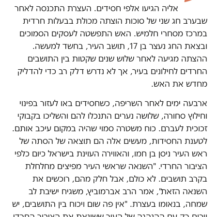
אליה הגיעו אלפי חסידים. העצרת התכנסה לאחר
שבערב חג שני של סוכות הוצתה מכולת בבעלות חרדית
במרכז מסחרי חלמיש. האש התפשטה לעסקים הסמוכים
ובצאת החג נעצר בן 17, תושב העיר, בחשד למעשה.
ההצתה מגיעה לאחר שלוש שנים שקטות בין התושבים
החרדים לחילונים בעיר, אך לא נדרש דלק רב כדי להדליק
מחדש את האש.
ארבעה ימים לאחר השריפה, כשחסידים באו לעזור בפינוי
וחילוץ סחורה, שלושה נערים התנכלו להם והשליכו בקבוקי
זכוכית לעברם. כוח משטרה סמוי שהיה במקום עיכב אותם.
לטענת החסידות, מעשים אלה הם תוצאה של הסתה של
ראש העיר ניסן בן חמו, והאווירה העוינת בישראל כיום כלפי
הציבור החרדי. "השנאה שראשי העיר מפיצים מחלחלת
בקרב תושבים. לא כולם, אבל חלק מהם, רוכשים את
השנאה הזאת", אמר הרב אברמוביץ, משגיח ישיבת לב
שמחה, בנאומו בעצרת. "אין פה שום ויכוח בין התושבים, יש
ויכוח רק עם ההנהגה של העיר ששונאת את הציבור החרדי.