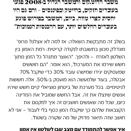
משבר הדוט.קום והמשבר הגדול ב-2008 פגעו
בעובדים חזקים, בהייטק ובפיננסים – והם גם היו
יחסית קצרי טווח. כיום, המשבר בפירוש פוגע
בעובדים החלשים יותר, עם ההכנסות הנמוכות"
בשלב זה מתבקשת השאלה: אז למה לא אצלנו? פרופ'
מונדלק מכוון בתשובתו לנקודה קריטית: רמת האמון בין
השלטון לאזרח – ולהיפך. "האוצר מתנהל כל הזמן מתוך
חשש שירמו את המערכת", הוא אומר. "הם חוששים
שמעסיקים יגידו שמישהו עובד 30% כדי שיקבל 70%
אבטלה, בעוד שלמעשה הוא מועסק ב-50%. אלה חששות
לגיטימיים. בכל מערכת של ביטחון סוציאלי קיים חשש שיהיו
אנשים שינצלו את זה. אבל החשש שמוביל את המדינה
כיום, שכל מה שאנשים חושבים זה איך למקסם את
הקצבאות שלהם כך שיקבלו המון כסף בלי לעבוד – אני לא
חושב שזה תיאור מדויק של מה שקורה בשטח".
איך אפשר להתמודד עם מצב שבו לשלטון אין אמון