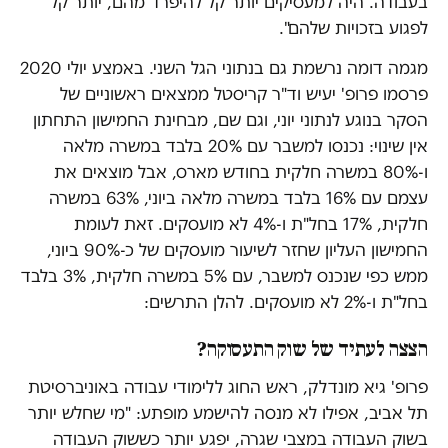
בעבודה. היה למעסיקים יותר קל להיפרד מהם, יותר קל
לפגוע בזכויות שלהם".
מגמה דומה נרשמת גם בנתוני הגל השני. באמצע יולי 2020
פרסמו פרופ' יעיש וד"ר קריסטל ממצאים ראשוניים של
הסקר בנוגע לנתוני יוני, וגם שם, מבחינת החמישון התחתון
אין שינוי: נכנסו למשבר עם 20% בלבד במשרה מלאה
ו-80% במשרה חלקית בחודש מארס, אבל מוצאים את
עצמם עם 16% בלבד במשרה מלאה ביוני, 63% במשרה
חלקית, 17% בחל"ת ו-4% לא מועסקים. זאת לעומת
החמישון העליון שחזר לשיעור מועסקים של כ-90% ביוני,
ממש כפי שנכנס למשבר, עם 5% במשרה חלקית, 3% בלבד
בחל"ת ו-2% לא מועסקים. להלן התרשים:
הצצה לעתיד של שוק התעסוקה?
פרופ' גיא מונדלק, ראש החוג ללימודי עבודה באוניברסיטת
תל אביב, אפילו לא מנסה להישמע מופתע: "מי שחלש יותר
בשוק העבודה במצבי שגרה, יפגע יותר כששוק העבודה