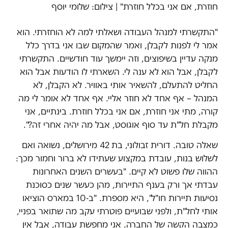
חוזרת, אם אני בכלל חוזרת" | צילום: שלומי יוסף
"התקשרתי למנהל העבודה ושאלתי למה לא הוחזרתי. הוא
אמר לי לפנות לקבלן, ואמר שהמקום שבו אני בדרך כלל
מנקה עדיין בשיפוצים, וזה יימשך עוד חודשיים. התקשרתי
לקבלן, אבל הוא לא ענה לי. השארתי לו הודעות אבל הוא
החליט להתעלם, להשאיר אותי באוויר. לא הקבלן, לא
המנהל – אף אחד לא חוזר אליי. אף אחד לא אומר לי מה
קורה, מתי אני חוזרת, אם אני בכלל חוזרת. בינתיים, אני
מקבלת חל"ת עד סוף אוגוסט, אבל מה יהיה אחרי זה?".
שאלה טובה. דורית זבולוני, בת 42 מירושלים, נשואה ואם
לשלוש בנות, עובדת במקצוע שעתידו לא ברור וחמור מכך:
ההווה שלו פשוט לא קיים. "בעשרים השנים האחרונות
עבדתי אך ורק בענף התיירות, מהן כעשר שנים כסוכנת
נסיעות תיירות חו"ל", היא מספרת. "ב-10 במארס הוציאו
אותי לחל"ת, ולפני שבועיים פוטרתי עקב מה שתואר בפניי,
כמצבה הקשה של החברה. אני מחפשת עבודה, אבל אין