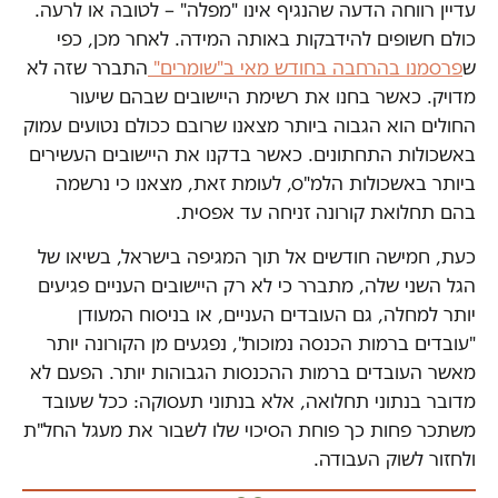
עדיין רווחה הדעה שהנגיף אינו "מפלה" – לטובה או לרעה.
כולם חשופים להידבקות באותה המידה. לאחר מכן, כפי
ש
פרסמנו בהרחבה בחודש מאי ב"שומרים"
התברר שזה לא
מדויק. כאשר בחנו את רשימת היישובים שבהם שיעור
החולים הוא הגבוה ביותר מצאנו שרובם ככולם נטועים עמוק
באשכולות התחתונים. כאשר בדקנו את היישובים העשירים
ביותר באשכולות הלמ"ס, לעומת זאת, מצאנו כי נרשמה
בהם תחלואת קורונה זניחה עד אפסית.
כעת, חמישה חודשים אל תוך המגיפה בישראל, בשיאו של
הגל השני שלה, מתברר כי לא רק היישובים העניים פגיעים
יותר למחלה, גם העובדים העניים, או בניסוח המעודן
"עובדים ברמות הכנסה נמוכות", נפגעים מן הקורונה יותר
מאשר העובדים ברמות ההכנסות הגבוהות יותר. הפעם לא
מדובר בנתוני תחלואה, אלא בנתוני תעסוקה: ככל שעובד
משתכר פחות כך פוחת הסיכוי שלו לשבור את מעגל החל"ת
ולחזור לשוק העבודה.