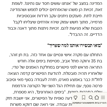
המדינה במצב של 'אנחנו עושים חסד עם נתיננו'. לעומת
זאת, זכויות הן משהו שהאזרחים יכולים לממש ושהמדינה
חייבת לתת. מענקים ניתנים עקב חרדות אובססיביות
מרמייה, מתוך חשש עמוק שיהיו אזרחים שיצליחו לקבל
הטבות שלא מגיעות להם. זכויות ניתנות מתוך דאגה וכבוד
הדדיים. זה ההבדל".
"בואו תכשירו אותנו למה שצריך"
התחלנו עם מקרה אישי ונסיים עם אחד כזה. בת חן זוהר,
בת 35 ורווקה מתל אביב, מסיימת בימים אלה חודש
התראה מראש לפני פיטורים במחלקת האמנים של טדי,
שלאחריו תהיה מובטלת. להודעת הפיטורים קדמה הוצאה
לחל"ת כבר באמצע מארס, חזרה לעבודה בסוף מאי וסיבוב
פרסה נוסף, עם תחילת הגל השני של הקורונה והדממת
עולם התרבות בשנית. "בימים האחרונים", היא מספרת,
"אחרי שקיבלתי הודעה סופית על הפיטורים, אני יושבת חזק
תפריט
בית
חיפוש
שמורים
תמיכה
על פייסבוק ומחפשת עבודה. אני רואה שם דווקא משרות