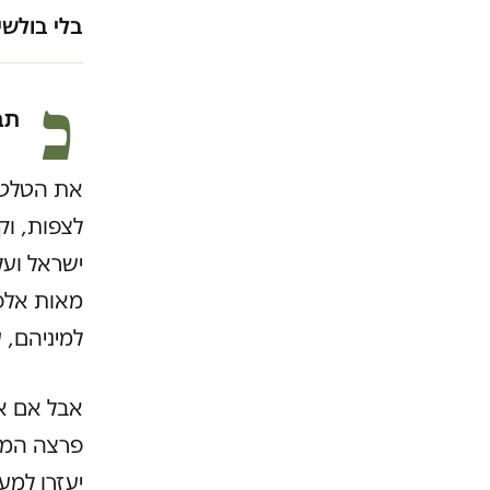
בלי בולשי
כ
תב
את הטלטל
לצפות, וק
ישראל ועל
מאות אלפי
למיניהם, 
אבל אם א
פרצה המגפ
יעזרו למע