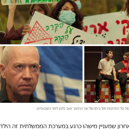
ל סל התרבות מול ביתו של שר החינוך יואב גלנט לפני כשבועיים.
רון שמעניין מישהו כרגע במערכת הממשלתית זה הילדים