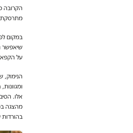
הקרובה כח
מתרסקת א
במקום לפת
שיאפשר נ
על הקפאת תוכנ
הנימוק, שו
ומגוונות,
אלו. הסיב
מהצגה במס
בהורדות י