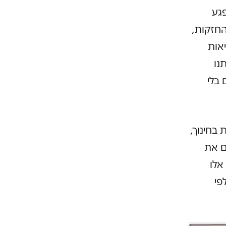
פגע
החזקות,
אות
נו
 בלי
בחינוך,
ם את
אלו
פי