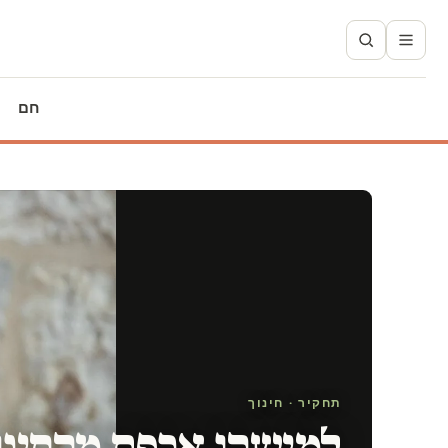
חם
תחקיר · חינוך
למישהו אכפת מהחינו