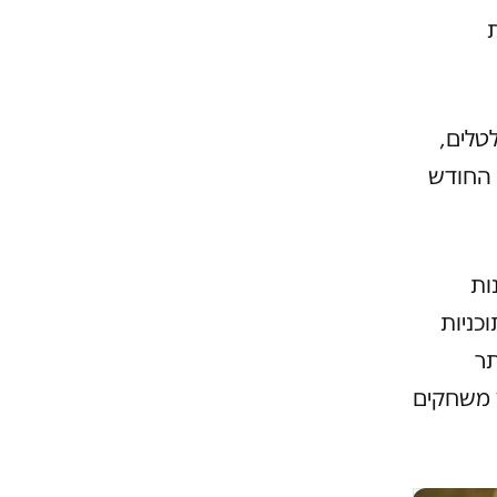
טלים,
 החודש
ות
כניות
תר
ץ משחקים