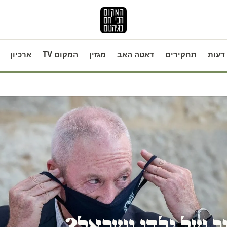
דעות
תחקירים
דאטה האב
מגזין
המקום TV
ארכיון
ך של ילדי ישראל?