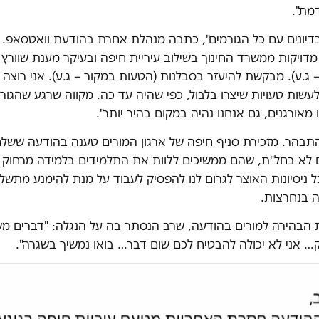
מת".
בדיונים עם כל הגורמים", כתבה מנהלת אחרת בהודעת וואטסאפ. 
דויקות ממשרד החינוך בשילוב עיריית חיפה ובעיקר מענת שוורץ 
– ג.ע). מבקשת להיעזר בסבלנות (הטעות במקור – ג.ע). אני רוצה ל
עשות טעויות שיצרו בלבול, כפי שהיה עד כה. מקווה שרגע שהגור
 מאורגנים, גם אנחנו נהיה במקום בהיר יותר".
תבהר. מזכירת סניף חיפה של ארגון המורים טענה בהודעה ששלח
 לא בחל"ת, שהם ממשיכים ללוות את התלמידים בלמידה מרחוק 
ל ניסיונות האוצר לגרום לנו להפסיק לעבוד על מנת להימנע מתש
פה בנחרצות.
הבהירה למורים בהודעה, שרב הנסתר בה על הנגלה: "דברים מ
… אני לא יכולה להבטיח לכם שום דבר… בואו נמשיך בשגרה".