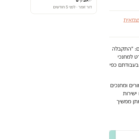
דור זומר · לפני 5 חודשים
צמאית
ניים: "התקבלה
ט למחנכי
 בעבודתם כפי
רים ומחנכים
ישירות
תן ממשיך