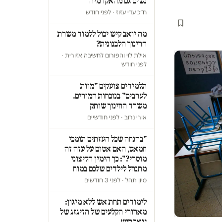
נשים גם מהאקדמיה
ח״כ עדי עזוז · לפני חודש
מה יואב קיש יכול ללמוד משרת
החינוך הלבנונית?
אילת לוי והפורום לחשיבה אזורית ·
לפני חודש
תלמידים צועקים "מוות
לערבים" בנוכחות המורים.
משרד החינוך שותק
אורי נרוב · לפני חודשיים
"בהנחה שכל העזתים תומכי
חמאס, האם אטום על עזה זה
מוסרי?": כך הימין הקיצוני
מתנחל לילדים שלכם במוח
סיון תהל · לפני 3 חודשים
לימודים תחת אש ללא מיגון:
מאחורי הקלעים של הזיגזג של
יואב קיש