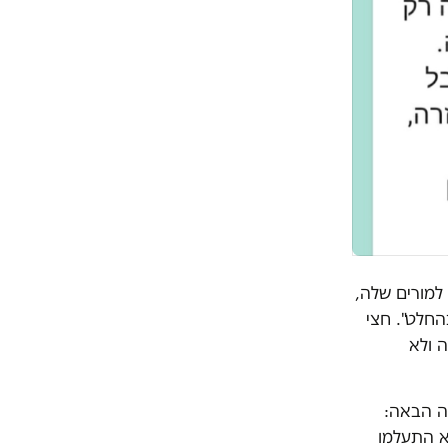
מורים שלה,
החלט". חצי
 ולא
ה הבאה:
א התעלמו