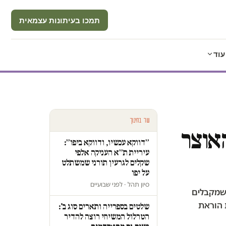
תמכו בעיתונות עצמאית
עוד
עוד בחינוך
אוצר
״דווקא עכשיו, ודווקא ביפו״:
עיריית ת״א העניקה אלפי
שקלים לגרעין תורני שמשתלט
על יפו
סיון תהל · לפני שבועיים
 שמקבלים
 הוראת
שלטים בספרייה ותארים סוג ב':
הטרלול המשיחי רוצה להדיר