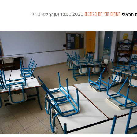
 הראלי
·
המקום הכי חם בגיהנום
·
18.03.2020
·
זמן קריאה 3 דק׳