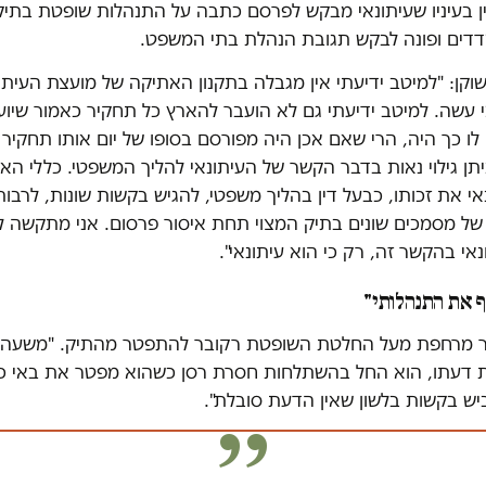
ן בעיניו שעיתונאי מבקש לפרסם כתבה על התנהלות שופטת בתיק
דים ופונה לבקש תגובת הנהלת בתי המשפט.
קן: "למיטב ידיעתי אין מגבלה בתקנון האתיקה של מועצת העיתו
 עשה. למיטב ידיעתי גם לא הועבר להארץ כל תחקיר כאמור שיוע
לו כך היה, הרי שאם אכן היה מפורסם בסופו של יום אותו תחקיר
יתן גילוי נאות בדבר הקשר של העיתונאי להליך המשפטי. כללי הא
אי את זכותו, כבעל דין בהליך משפטי, להגיש בקשות שונות, לרבו
של מסמכים שונים בתיק המצוי תחת איסור פרסום. אני מתקשה ל
אי בהקשר זה, רק כי הוא עיתונאי".
 את התנהלותי"
תר מרחפת מעל החלטת השופטת רקובר להתפטר מהתיק. "משעה
 דעתו, הוא החל בהשתלחות חסרת רסן כשהוא מפטר את באי כוח
ביש בקשות בלשון שאין הדעת סובלת".