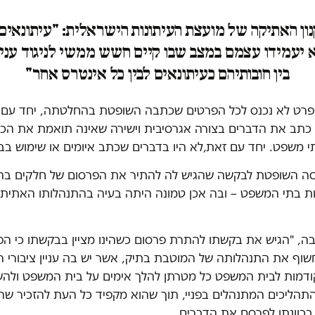
נון האתיקה של מועצת העיתונות הישראלית: "עיתונאים
יעמידו עצמם במצב שבו קיים חשש ממשי לניגוד עניי
בין חובותיהם כעיתונאים לבין כל אינטרס אחר"
רט לא נכנס לכל הפרטים שכתבה השופטת בהחלטתה, יחד עם זא
 כתב את הדברים בצורה אגרסיבית וישירה שאינה תואמת את הכ
 משפט. יחד עם זאת,לא היו בדברים שכתב איומים או שימוש בבי
סה השופטת לבקשה שהגיש לה להתיר את הפרסום של חלקים בהלי
רות בתי המשפט – ובה אכן טמונה היתה בעיה בהתנהלותו האתית
ה, "הגיש את בקשתו להתרת פרסום כשהינו מציין בבקשתו כי הפ
וף את התנהלותה של המוטבת בתיק, אשר יש בה עניין ציבורי רב
הקודמות לבית המשפט כל מטרתן להלך אימים על בית המשפט ולהש
התהליכים המתנהלים בפניי, תוך שהוא מקפיד כל העת להזכיר שהינ
בכוונתו לפרסם את הדברים.