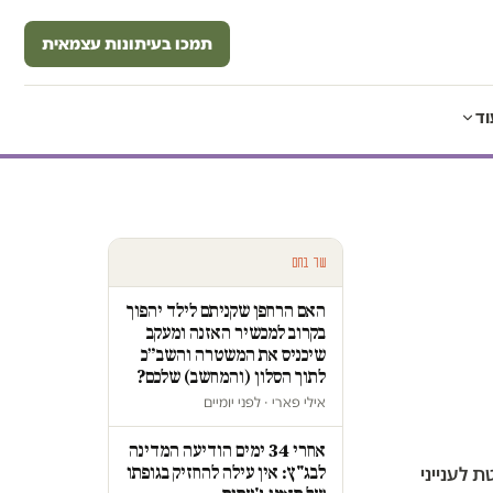
תמכו בעיתונות עצמאית
וד
עוד בחם
האם הרחפן שקניתם לילד יהפוך
בקרוב למכשיר האזנה ומעקב
שיכניס את המשטרה והשב״כ
לתוך הסלון (והמחשב) שלכם?
אילי פארי · לפני יומיים
אחרי 34 ימים הודיעה המדינה
לבג"ץ: אין עילה להחזיק בגופתו
לענייני