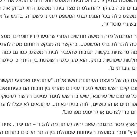
וברים וזכה בעיקר להתעלמות מצד בית המשפט, החל לבדוק את 
שפט כולה בכל הנוגע לבתי המשפט לענייני משפחה, בדגש על א
בשערי מוסד זה.
 המתנהל מזה חמישה חודשים ואחרי שהגיעו לידיו חומרים וממצא
טה להנהלת בתי המשפט… בהקשר זה מבקש החתום מטה להתי
ה מהפניות בקשות תגובות שהעביר לבית המשפט, כמו גם כמה 
חלטות שיפוטיות בתיק. הוא טען כלפי השופטת בין היתר כי סילפה
 עובדתיים".
אתיקה של מועצת העיתונות הישראלית: "עיתונאים ואמצעי תקשורת
 קיים חשש ממשי לניגוד עניינים מהותי בין חובותיהם כעיתונאים 
 פרסום של עיתונאי, שיש בו חשש לניגוד עניינים הקשור לעיסוקיו א
חתיים או הרכושיים, ילווה בגילוי נאות… עיתונאים לא ינצלו לר
חם כדי לפרסם או להימנע מפרסום".
הארץ מסר בתגובה שאם יהיה לעיתון מה להגיד – הם יגידו. פנינו 
ארץ" וחבר במועצת העיתונות שמנהלת בין היתר הליכים בתחום ה