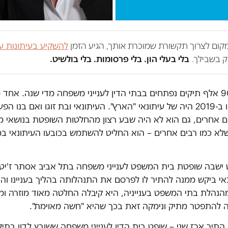
במקום לצרוך תקשורת שמוכרת אותך, הגיע הזמן
להשקיע בעיתונות ע
 בשבילך.
בלי בעלי הון. בלי פרסומות. בלי בולשיט.
רוב ל-90 אלף תיקים נפתחים בבתי הדין לענייני משפחה מדי שנה. אחד
שנפתחו ב-2019 היה של עיתונאי "הארץ". העיתונאי ובת זוגו ואם בנו ה
ם אחרים, גם הוא לא היה שבע רצון מהחלטות השופטת בנושאי 
שלא כמו רבים אחרים – הוא החליט להשתמש בכובעו העיתונאי במ
 ישבה שופטת בית המשפט לענייני משפחה בתל אביב אסתר ז'יטני
אי ביקש ממנה להתיר לו לפרסם את התנהלותה בהליך בעניינו וה
הנהלת בתי המשפט בענייניה, היא קיבלה החלטה מאוד מוזרה ומא
להתפטר מתיק ונימקה זאת בכך שהיא "חשה מאוימת".
 התיר ארז שני – שופט בית הדין לענייני משפחה ששובץ לדון בתי