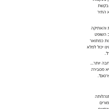
 בקשת
א התיר
ת והאתיקה
ב השופט
ות כמתואר
ו יכול למלא
".
1 שמא מעלה שאלה רחבה יותר…
ת מאוד, היא מסבירה
רסום".
התנהלותה
מורים
שנחשף