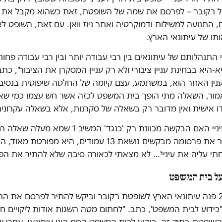
 רקובר – לפרסם את שמה של השופטת, זאת כשהוא מקבל את
 התנועה למשילות ודמוקרטיה ואתר ניוז וואן. עם זאת, השופט ל
תו של עיתונאי הארץ.
כי התנהלותם של עיתונאים בין רבי עבודה יותר ובין רבי עבודה פחו
א-היא בבחינת עניין ציבורי ולא רק עניין המסקרן את הציבור", כת
נין האחר הוא, במשתמע, עצם קיומה של החלטה שיפוטית בנסיב
ור, השאלה מתי הופך בית המשפט לכזה אשר חש עצמו כמי שאינ
ו אישית ואין מדובר רק בשאלה של סקרנות, אלא בשאלה עקרונית
"ספק גמור בעיניי האם הבקשה מכוונת רק 'כנגד' המשיב 
ההחלטה, אשר את פרסומה מבקשים נושאת 13 עמודים, היא מפורט
חתי עליה את עיניי'… לא מצאתי לכאורה סיבה שלא להתיר את הפ
על בית המשפט
בדצמבר 2019 פנה עיתונאי הארץ לשופטת רקובר וביקש להתיר לפרסם את 
 "כידוע לבית המשפט", כתב. "לחתום מטה השגות אודות ליקויים ח
שופטת בתיק זה. כידוע לבית המשפט החמ הינו עיתונאי. אחרי 