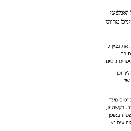
 ואמצעי
נים מהותי
ת נציין כי
תיבה
טויים בוטים.
ך וכן
 של
רסום נועד
. בקשה זו,
פיע באופן
ו עיתונאי