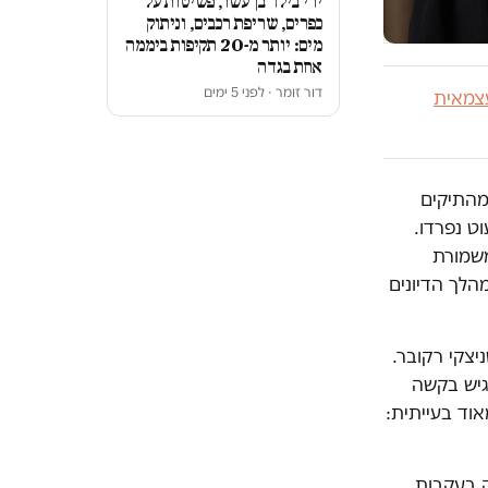
ירי בילד בן עשר, פשיטות על
כפרים, שריפת רכבים, וניתוק
מים: יותר מ-20 תקיפות ביממה
אחת בגדה
דור זומר · לפני 5 ימים
צמאית
 מהתיקים
פעוט נפרדו.
משמורת
הלך הדיונים
צקי רקובר.
גיש בקשה
וד בעייתית:
ק בעקבות