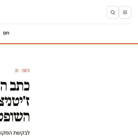
חם
חדשות · חם
כתב הא
ז'יטני
השופט
לבקשת המקום 