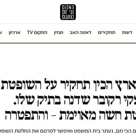
דעות
תחקירים
דאטה האב
מגזין
המקום TV
ארכיון
ע
רץ הכין תחקיר על השופטת
צקי רקובר שדנה בתיק שלו.
ת חשה מאוימת – והתפטרה
הכי חם, נעתר בית המשפט ואיפשר לפרסם את החלטת השופטת 