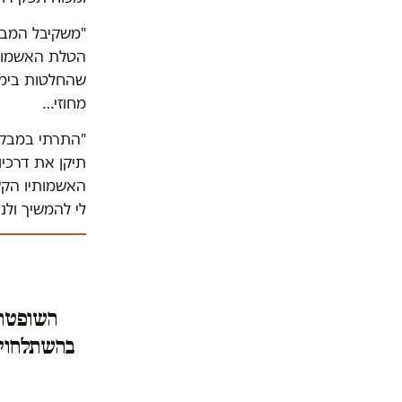
"משקיבל המבק
הטלת האשמות 
שהחלטות בימ"
מחוזי…
"התרתי במבקש 
תיקן את דרכי
האשמותיו הקש
לי להמשיך ולנ
השופטת
בהשתלחויו