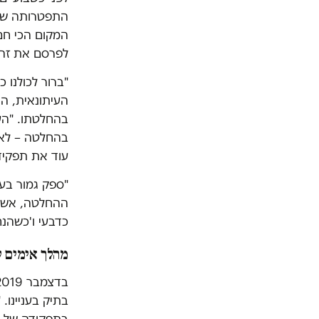
התפטרותה של
המקום הכי חם,
לפרסם את זהו
"ברור לכולנו 
העיתונאית, הי
בהחלטתו. "הע
בהחלטה – לאמ
עוד את תפקיד
כדבעי ו'כשהנ
מהלך אימים 
בתיק בעניינו.
בתפקודה של ה