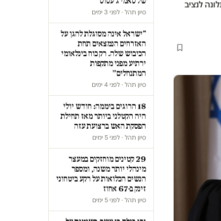
של סאמי ג'עסוס
ונה לנציב
סיון תהל · לפני 3 ימים
"ישראל אינה מסוגלת להגן על
האזרחים הנמצאים תחת
הכיבוש שלה. רק כוח בינלאומי
ירתיע מפני מתקפות
המתנחלים״
סיון תהל · לפני 4 ימים
18 הרוגים ביממה: חודש יולי
היה הקטלני ביותר מאז תחילת
הפסקת האש ברצועת עזה
סיון תהל · לפני 5 ימים
29 קטינים מוחזקים במעצר
מינהלי יותר משנה, ומספר
הנשים הכלואות על רקע ביטחוני
זינק ב-67 אחוז
סיון תהל · לפני 5 ימים