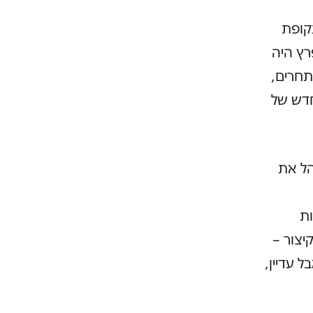
קופת
רץ היה
תחרים,
חדש של
הל את
ות
יצור –
 עדיין,