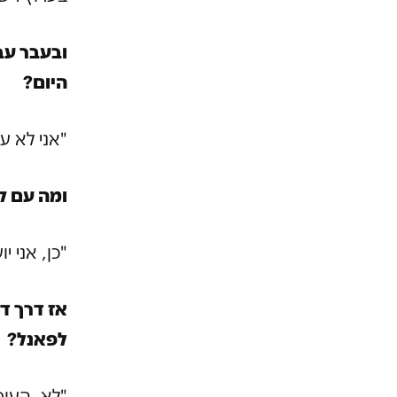
ובעבר עבד
היום?
"אני לא ע
ומה עם ק
"כן, אני י
לפאנל?
"לא. העור