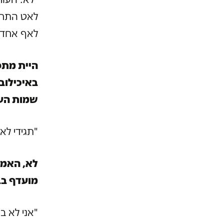
לאט התחלת
לאף אחד"
היית מתפא
באיכילוב
שמות העי
"תגידי ל
לא, האמת
מועדף בבי
"אני לא ב