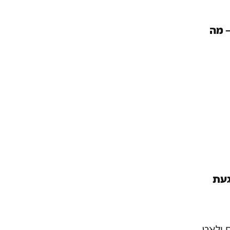
– מה
ובה הגעת
ם ולאט