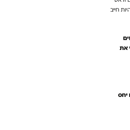
ות חייב
ים
 את
 יחס