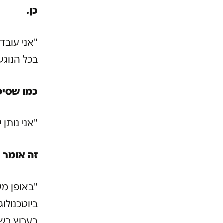
כן.
"אני עובד
בכל הנוגע
כמו שסיפ
"אני נותן י
זה אומר 
"באופן מע
ביוטכנולו
בערוץ רשת 13; ש