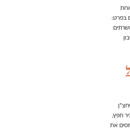
אחת
 בפרט:
שרתים
ון
חצ"ן
יר חפץ,
מסים את