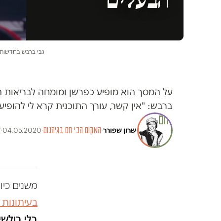
גבי ברבש בחדשות 12. הנחמן שי של מלחמת הקורונה | צילום: צילום מסך חדשות
ברבש: "אין קשר, עורך התוכנית קרא לי להופיע
שרון שפורר
·
המקום הכי חם בגיהנום
·
04.05.2020
·
ז
משנים כיו
בעיתונות
בלי בולשי