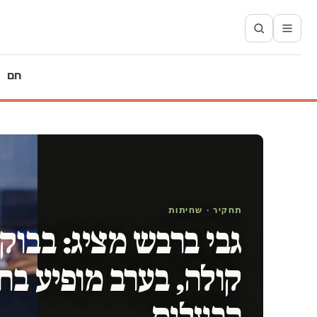
חם
תחקיר · שחיתות
גבי ברבש מציג: בבוק
קולה, בערב מופיע ב
הבעלים