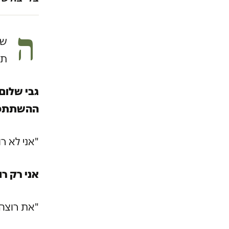
ה
שב
תפ
גבי שלום,
ההשתתפות
"אני לא ר
אני רק ר
"את רוצה ל