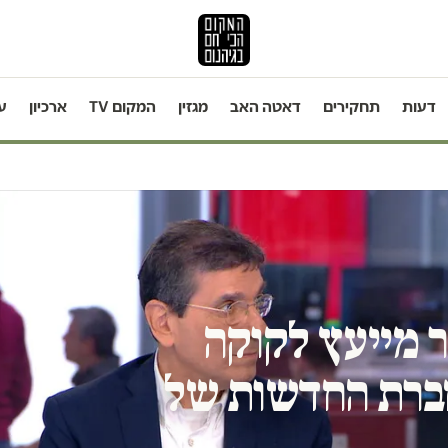
דעות
תחקירים
דאטה האב
מגזין
המקום TV
ארכיון
ע
ר מייעץ לקוקה
חברת החדשות של