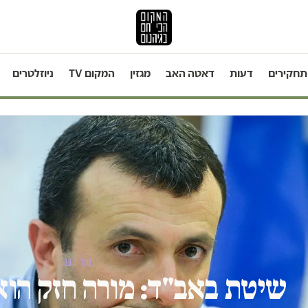
תחקירים
דעות
דאטה האב
מגזין
המקום TV
ניוזלטרים
טור דעה
שיטת באב"ד: מורה חזק הוא