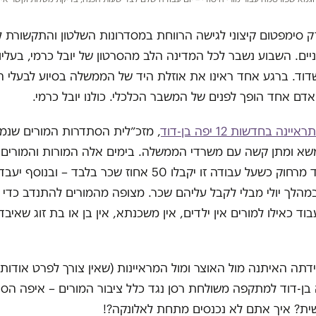
 סימפטום קיצוני לגישה הרווחת במסדרונות השלטון והתקשורת ל
יים. השבוע נשבר לכל המדינה הלב מהסרטון של יובל כרמי, בעליו 
וד. ברגע אחד ראינו את אוזלת היד של הממשלה בסיוע לבעלי ה
אדם אחד הופך לפנים של המשבר הכלכלי. כולנו יובל כרמי.
איינה בחדשות 12 יפה בן-דוד
, מזכ״לית הסתדרות המורים שנ
משא ומתן קשה עם משרדי הממשלה. בימים אלה המורות והמורים 
להמשיך ללמד מרחוק כשעל עבודה זו יקבלו 50 אחוז שכר בלבד – וב
במהלך יולי מבלי לקבל עליהם שכר. מצופה מהמורים להתנדב כדי
וד כאילו למורים אין ילדים, אין משכנתא, אין בן או בת זוג שאיבד
תה האיתנה מול האוצר ומול המראיינות (שאין צורך לפרט אודות
בן-דוד למתקפה משולחת רסן נגד כלל ציבור המורים – איפה הסול
ית? איך אתם לא נכנסים מתחת לאלונקה?!