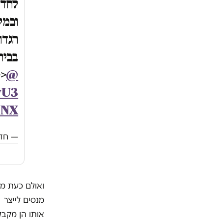
ובמק
הגדו
בבית
>
@tamarishshalom
vU3
dNX
— חדשות 13 (@3
ואולם כעת מנ
מנסים לייצר
אותו הן מקבל