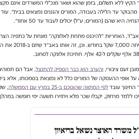
 הקיץ ללא תשלום, בזמן שהוא ושאר מנכ"לי המשרדים אינם מקצ
 מהבוקר עד הלילה בעבודה, המורים והגננים נמצאים בבית״. עוד 
יה היא שהם (המורים; ע״ל) יכולים לעבוד עד 50 אחוז״.
אב"ד, האחריות ״להיכנס מתחת לאלונקה״ מונחת על כתפיה הצרו
המורה המרוויחה 7,000 שקל בחו
מובן זעם ציבורי,
והערב הוא כבר הספיק להתנצל
, אבל הם תמוהים
על אופי ההעסקה של המורים כלל לא נמצאת בסמכותו, אלא ביד
 החינוך עובד
לפי המתווה שהוסכם ב-25 במרץ עם הממשלה
, שק
ו ללמד מרחוק, יקבלו שכר מלא ויחזירו תשעה ימי חופשה במהלך
ל משרד האוצר נשאל בריאיון