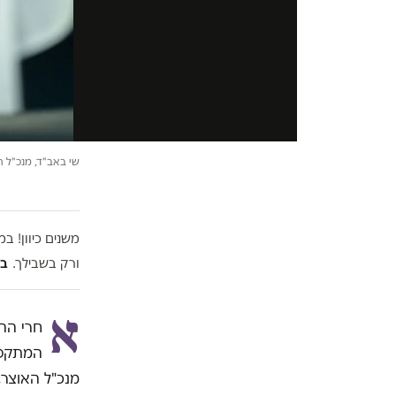
שי באב"ד, מנכ"ל הא
משנים כיוון! 
ורק בשבילך.
בל
א
חרי הה
המתקפה