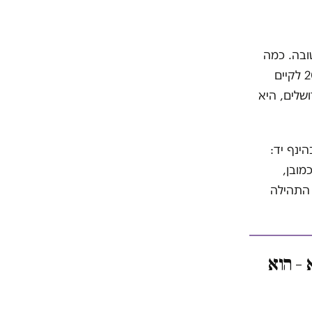
גישה היתה טובה. כמה
ימים אחר כך הם קראו בעיתון שהם ״לא נחמדים״. כשויקי כנפו החליטה ב-2003 לקיים
שלים, היא
ינף יד:
מובן,
ע להרים אליו טלפון. העני זכה ל-15 שניות התהילה
לא – הוא