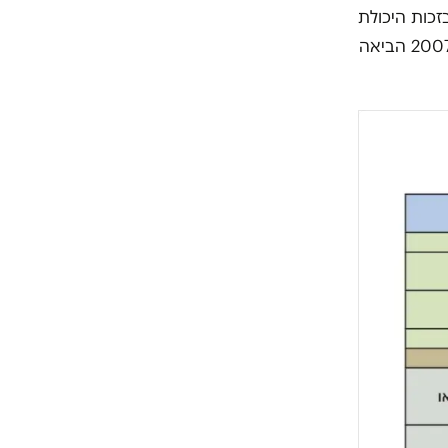
זכות היכולת
לפעול יחד ולאיים על הממשלה עם שוט השביתה. שביתת המורים הגדולה של 2007 הביאה