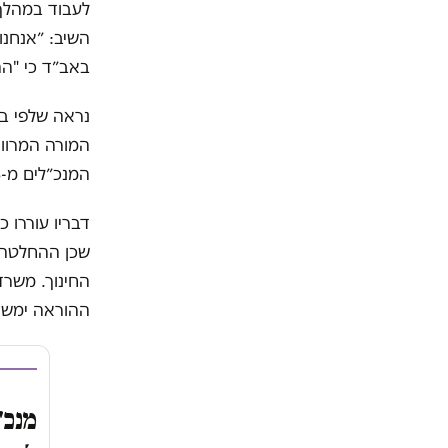
לעבוד במהלך
השיב: ״אנחנו
באב״ד כי "ההנח
נראה שלפי ב
המנכ״לים מ-38 אלף שקלים ל-42 אלף. חתיכת אלונקה לסחוב.
דבריו עוררו כ
שכן ההחלטה 
החינוך. משרד
ההוראה ימשיכ
מנכ"