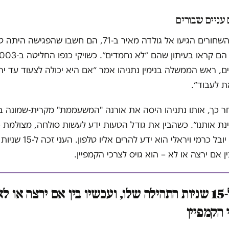
 עניים שבורים
כשהפנתרים השחורים הגיעו אל גולדה מאיר ב-71, הם חשבו שהפ
ם, ראש הממשלה בנימין נתניהו אמר ״אם היא יכולה לצעוד עד ירו
ת לעבוד״.
 כך, אותו נתניהו היסה את אורנה "המשעממת" מקרית-שמונה בה
נת אותנו״. כשהבין את גודל הטעות ידע לעשות סולחה, מצולמת כ
וכשהבין כמה יובל כרמי ויראלי הוא יד
ין אם ירצה או לא – הוא גויס לצרכי הקמפיין.
העני זכה ל-15 שניות התהילה שלו, ועכשיו בין אם ירצה או 
 הקמפיין