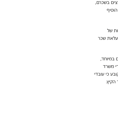
צים בשכרם,
הוסיף
ת של
דש. וכן, זה אותו באב״ד שיזם ב-2018 את העלאת שכר
 במיוחד,
י משרד
ובע כי עובדי
 הקיץ.