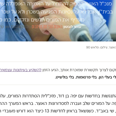
מנכ"ל האוצר הספיק להתנצל על האמירה האומללה שלו 
בבית"), אבל לא על נסיונות הפגיעה בשכרן ולא על שכר
מעדיף את המורים חלשים ונזקקים, כמו מ
עומר לובטון
·
המקום הכי חם בגיהנום
·
23.04.2020
·
זמן קריאה 
וצר. צילום: פלאש 90
במקום לצרוך תקשורת שמוכרת אותך, הגיע הזמן
להשקיע בעיתונות עצמאית
י בעלי הון. בלי פרסומות. בלי בולשיט.
תנגשות בחדשות עם יפה בן דוד, מזכ"לית הסתדרות המורים, על
 על המורים שלב ועברה למסדורונות האוצר. בראש המערך ההתק
מנכ"ל האוצר, שי באב״ד. כשנשאל בראיון לחדשות 13 כיצד הוא ד