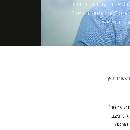
("אנחנו עובדים, המורות
 המנכ"לים המנופח. באב"ד
וכר הפלאפל
4 דק׳
שעובדת אך
תה אתמול
פי ניצב
ורש מעובדי ההוראה