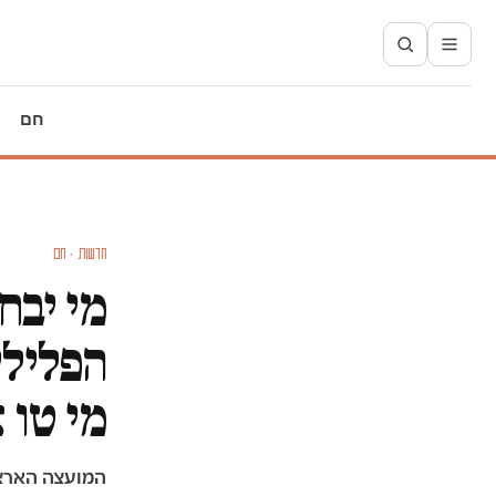
חם
חדשות · חם
מי יבח
הפלילי
מי טו 
המועצה הארצית