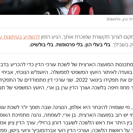
וד כהן, פלאש90
במקום לצרוך תקשורת שמוכרת אותך, הגיע הזמן
להשקיע בעיתונות ע
 בשבילך.
בלי בעלי הון. בלי פרסומות. בלי בולשיט.
מתכנסת המועצה הארצית של לשכת עורכי הדין כדי להכריע בדבר 
וועדה לאיתור היועץ המשפטי לממשלה. היועמ"ש הנוכחי, אביחי 
צפוי לסיים את תפקידו בינואר 2022. שני עורכי דין מתמודדים ע
"ר מחוז חיפה בלשכה ועורך הדין ערן בן ארי, היועץ המשפטי של ת
 מי שצפויה להיבחר היא אולמן, הנציגה שבה תומך יו"ר לשכת עורכ
מי יש רוב במועצה הארצית. בן ארי, לעומתה, נהנה מתמיכת האופו
בין היתר את ראש הלשכה לשעבר דורון ברזילי; עורך הדין ציון א
על ראשות הלשכה; ועורכי הדין רועי אברהמוביץ' ורועי ביטון, ממקו