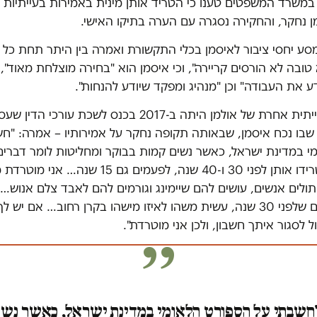
במשרד המשפטים טענו כי הטריד אותן מינית באמירות בעייתיות
ן נחקר, והחקירה נסגרה עם הערה בתיקו האישי.
סע יחסי ציבור לאיסמן בכלי התקשורת ואמרה בין היתר תחת כל עץ
טובה לא הורסים קריירה", וכי איסמן הוא "בחירה מוצלחת מאוד", 
דע את העבודה" וכן "מנהיג ומפקד שיודע להנחות".
התבטאות בעייתית אחרת של אולמן היתה ב-2017 בכנס לשכת עור
 שבו נכח איסמן, שבאותה תקופה נחקר על אמירותיו – אמרה: "ח
י במדינת ישראל, כאשר נשים קמות בבוקר ומחליטות לומר דברים
מטרידים שהטרידו אותן לפני 30 ו-40 שנה, לפעמים גם 15 
ולים אנשים, עושים להם שיימינג וגורמים להם לאבד צלם אנוש…
לאחר שאומרים שלפני 30 שנה, עשית משהו לאיזו מישהו בקרן רחוב… אם י
ל לסגור איתך חשבון, ולכן אני מוטרדת".
"חשבתי על הספורט הלאומי במדינת ישראל, כאשר נשי