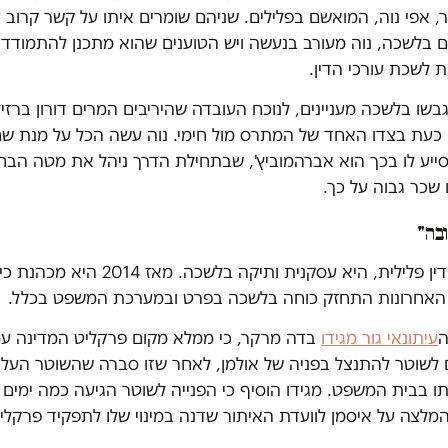
אפי נוה, המואשם בפלילים. שניהם שומרים איתו על קשר קרוב ע
ים בלשכה, נוה מעורב בנעשה ויש הטוענים שהוא מתכנן להתמודד
 לשכת עורכי הדין.
ו בלשכה מעניינים, לנוכח העובדה שהיריבים המרים דורון ברזילי
כעת בצדו האחד של המתרס מול חימי. נוה עשה הכל על מנת שח
ייע לו בכך הוא אברהמוביץ', שבתחילת הדרך ניהל את מטה הבחי
 שכר גבוה על כך.
בה"
אולמן, עורכת דין פלילית, היא עסקנית ותיקה בלש
 האחרונות התחזק כוחה בלשכה בפרט ובמערכת המשפט בכלל.
ה
עיתונאי גור מגידו
בדה מרקר, כי ממלא מקום פרקליט המדינה עמ
ם לשוטר להתנצל בפניה של אולמן, לאחר שזו סברה שהשוטר העלי
בבית המשפט. מגידו הוסיף כי הפנייה לשוטר הגיעה כמה ימים ל
מלצה על איסמן לוועדת האיתור שדנה במינוי שלו לתפקיד פרקלי