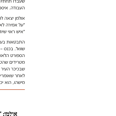
שעבדו תחתיו 
העבודה. איסמ
אולמן יצאה למ
"על אמירה לא 
"איש ראוי שיו
שווא". בכנס –
הספורט הלאומ
שבכיכר העיר ת
מישהו, הוא יכו
אולמן: 