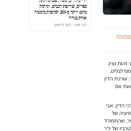
ירי בילד בן עשר, פשיטות על
כפרים, שריפת רכבים, וניתוק
מים: יותר מ-20 תקיפות ביממה
אחת בגדה
דור זומר · לפני 6 ימים
צמאית
זהות נציג
מנדלבליט,
ל התפקיד: עורכת הדין
נועת אם
י הדין, אבי
זיציה של
מיר, שהתמודד
רביו של יו"ר