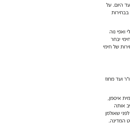
ד היום. על
 בבחירות
 ואפי נוה
ימי יבחר
רות של חימי
כה. מאז 2014 היא מכהנת כיו"ר ועד מחוז
ית איסמן,
ב אותה
פני שאולמן
ט המדינה.