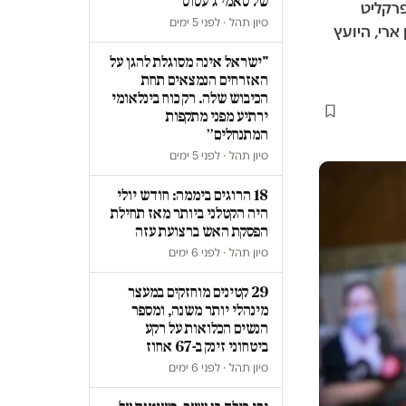
של סאמי ג'עסוס
פרקליט
סיון תהל · לפני 5 ימים
 ארי, היועץ
"ישראל אינה מסוגלת להגן על
האזרחים הנמצאים תחת
הכיבוש שלה. רק כוח בינלאומי
ירתיע מפני מתקפות
המתנחלים״
סיון תהל · לפני 5 ימים
18 הרוגים ביממה: חודש יולי
היה הקטלני ביותר מאז תחילת
הפסקת האש ברצועת עזה
סיון תהל · לפני 6 ימים
29 קטינים מוחזקים במעצר
מינהלי יותר משנה, ומספר
הנשים הכלואות על רקע
ביטחוני זינק ב-67 אחוז
סיון תהל · לפני 6 ימים