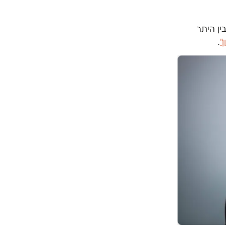
ין היתר
"
.