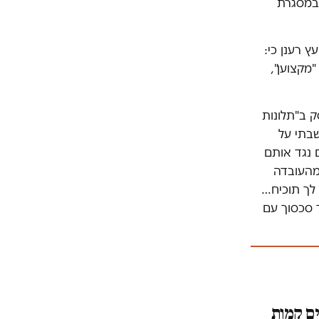
 במסגרת
 רענן כי:
"מקצוען",
כי הדין שעסק ב"תלונות
שבתי על
 נגד אותם
שנה… אני מוטרדת מהעובדה
 לך תוכיח…
ש לך סכסוך עם
ם קמות