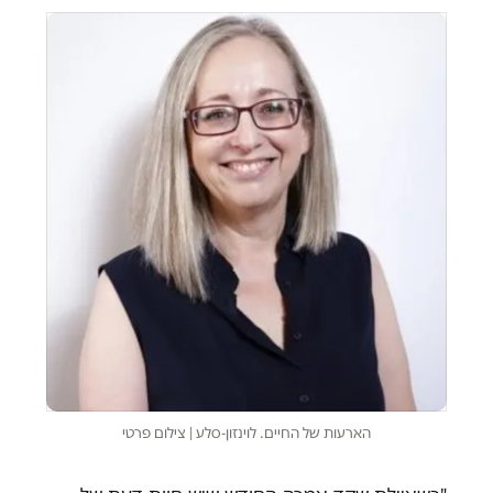
הארעות של החיים. לוינזון-סלע | צילום פרטי