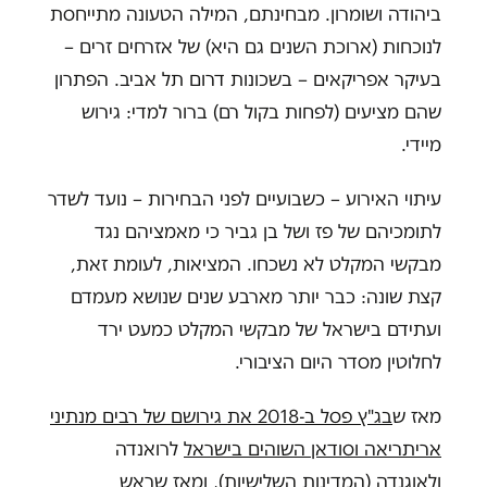
ביהודה ושומרון. מבחינתם, המילה הטעונה מתייחסת
לנוכחות (ארוכת השנים גם היא) של אזרחים זרים –
בעיקר אפריקאים – בשכונות דרום תל אביב. הפתרון
שהם מציעים (לפחות בקול רם) ברור למדי: גירוש
מיידי.
עיתוי האירוע – כשבועיים לפני הבחירות – נועד לשדר
לתומכיהם של פז ושל בן גביר כי מאמציהם נגד
מבקשי המקלט לא נשכחו. המציאות, לעומת זאת,
קצת שונה: כבר יותר מארבע שנים שנושא מעמדם
ועתידם בישראל של מבקשי המקלט כמעט ירד
לחלוטין מסדר היום הציבורי.
מאז ש
בג"ץ פסל ב-2018 את גירושם של רבים מנתיני
אריתריאה וסודאן השוהים בישראל
לרואנדה
ולאוגנדה (המדינות השלישיות), ומאז ש
ראש