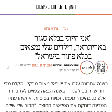
מגזין · מבקשי מקלט
"אני הייתי בכלא סגור
באריתראה, הילדים שלי נמצאים
בכלא פתוח בישראל"
שחר סמוחה
ו
שומרים
·
·
30.10.2022
·
המקום הכי חם בגיהנום
זמן קריאה 9 דק׳
בשנה אחרונה עזבו את ישראל מאות מבקשי מקלט מדי
חודש, רובם לקנדה. בשנה הבאה צפויים לעזוב עוד
אלפים. בהיעדר מעמד, זכויות בסיסיות ואיזשהו עתיד,
המדינה דוחקת את הפליטים החוצה. "הדור שלי שילם