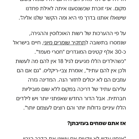
מקום. אני זוכרת שכשנסענו איתה לאילת פחדנו
שישאלו אותנו בדרך מי היא ומה הקשר שלנו אליה".
על פי ההערכות של רשות האוכלוסין וההגירה,
שנמסרו בתשובה ל
תחקיר שומרים מיוני
, חיים בישראל
כ-30 אלף קטינים המוגדרים "חסרי מעמד".
"כשהילדים הללו מגיעים לגיל 18 אין להם מה לעשות
ולכן אין להם עתיד", אומרת צבי-ריקליס. "גם אם הם
עוזבים הם לא יכולים לחזור הנה. המדינה גזרה
עליהם עתיד של דריכה במקום ללא שום מוביליות
חברתית. אבל הדור החדש שאפתני יותר ויש לילדים
הללו עיניים גדולות יותר והם רוצים לעצמם יותר".
אז אתם שמחים בעזיבתן?
"אנחנו עדיין לא יודעים אם עשינו את הדבר הנכון