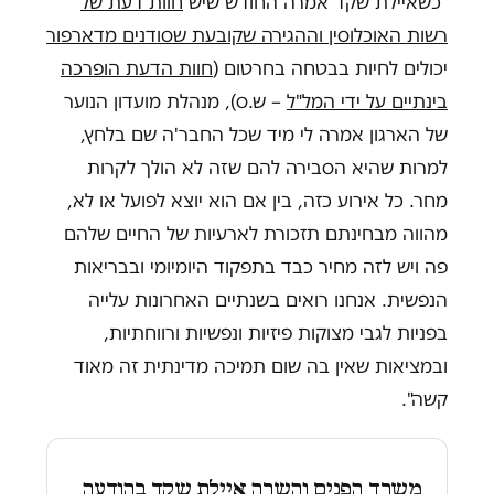
"כשאיילת שקד אמרה החודש שיש
חוות דעת של
רשות האוכלוסין וההגירה שקובעת שסודנים מדארפור
יכולים לחיות בבטחה בחרטום (
חוות הדעת הופרכה
בינתיים על ידי המל"ל
– ש.ס), מנהלת מועדון הנוער
של הארגון אמרה לי מיד שכל החבר'ה שם בלחץ,
למרות שהיא הסבירה להם שזה לא הולך לקרות
מחר. כל אירוע כזה, בין אם הוא יוצא לפועל או לא,
מהווה מבחינתם תזכורת לארעיות של החיים שלהם
פה ויש לזה מחיר כבד בתפקוד היומיומי ובבריאות
הנפשית. אנחנו רואים בשנתיים האחרונות עלייה
בפניות לגבי מצוקות פיזיות ונפשיות ורווחתיות,
ובמציאות שאין בה שום תמיכה מדינתית זה מאוד
קשה".
משרד הפנים והשרה איילת שקד בהודעה