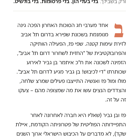
ורק בשבילך.
בלי בעלי הון. בלי פרסומות. בלי בולשיט.
ב
אחד מערבי חג הסוכות האחרון הפכה גינה
מנומנמת בשכונת שפירא בדרום תל אביב
לזירת עימות קטנה. שפי פז, הפעילה הוותיקה
והפרובוקטיבית של "החזית לשחרור דרום תל אביב",
הזמינה לשכונה את ח"כ איתמר בן גביר לאירוע
שכותרתו "די לכיבוש! בן גביר מגיע לדרום תל אביב".
מולו ומול פז ואנשיה התייצבו פעילים שמרצ שלחה,
והצדדים הנצים עשו את מה שמצופה מהם – צעקו
זה על זה.
פז ובן גביר (שאליו היא חברה לאחרונה לאחר
התפיידותה הפוליטית של פטרוניתה הקודמת, איילת
שקד), לא מדברים על הכיבוש הישראלי ארוך השנים