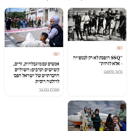
דעות
דעות
״SSQ הופכת לא רק לכנופייה
– אלא לזהות״
אנשים עם מוגבלויות, זרים,
קשישים וערבים: השוליים
גלעד פלומבו
החברתיים של ישראל הפכו
לרולטה רוסית
אפרת כהן בר