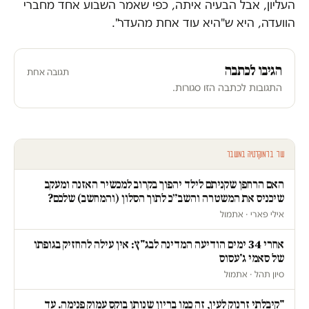
העליון, אבל הבעיה איתה, כפי שאמר השבוע אחד מחברי
הוועדה, היא ש"היא עוד אחת מהעדר".
הגיבו לכתבה
תגובה אחת
התגובות לכתבה הזו סגורות.
עוד בדמוקרטיה במשבר
האם הרחפן שקניתם לילד יהפוך בקרוב למכשיר האזנה ומעקב
שיכניס את המשטרה והשב״כ לתוך הסלון (והמחשב) שלכם?
אילי פארי · אתמול
אחרי 34 ימים הודיעה המדינה לבג"ץ: אין עילה להחזיק בגופתו
של סאמי ג'עסוס
סיון תהל · אתמול
"קיבלתי זרנוק לעין, זה כמו בריון שנותן בוקס עמוק פנימה. עד