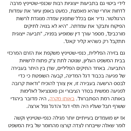
לידי ביטוי גם בתביעות ייצוגיות רבות שכנפי-שטייניץ מרבה
לדחות אחרי שהיא מאמצת, כמעט באופן עיוור את עמדות
הרגולטור. נדיר אם בכלל שתפגין עמדה מנוגדת לרשות
הפיקוח ותבקר את עמדתה. "היא לא בנויה לתיקים
מורכבים", מספר עורך דין שמופיע בפניה, "תביעה ייצוגית
תתקבל רק כשהיא קליר קאט".
גם בזירה הפלילית, כנפי-שטייניץ משקפת את הזרם המרכזי
בבית המשפט העליון, שנוטה לתת צ'ק פתוח לרשויות
התביעה. באחד התיקים הפליליים, שדן בין היתר בעבירה
של פגיעה בכבוד דגל המדינה, קבעה השופטת כי כדי
לבסס הרשעה בעבירה זו, אין צורך להוכיח "ודאות קרובה
לפגיעה ממשית בסדר הציבורי וכן פוטנציאל לאלימות
באותה רמת הסתברות".
באותו מקרה
, היה מדובר ביהודי
ששרף חבל שעליו היה תלוי דגל והדגל נפל ארצה.
אז יש מועמדים בעייתיים יותר מגילה כנפי-שטייניץ וקשה
לומר שאלה שייבחרו לצדה קורצו מהחומר של בית המשפט