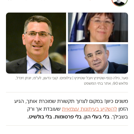
סער, גילה כנפי-שטייניץ ויובל שטייניץ | צילומים: קובי גדעון, לע"מ; יונתן זינדל,
פלאש 90; אתר בתי המשפט
משנים כיוון! במקום לצרוך תקשורת שמוכרת אותך, הגיע
הזמן
להשקיע בעיתונות עצמאית
שעובדת אך ורק
בשבילך.
בלי בעלי הון. בלי פרסומות. בלי בולשיט.