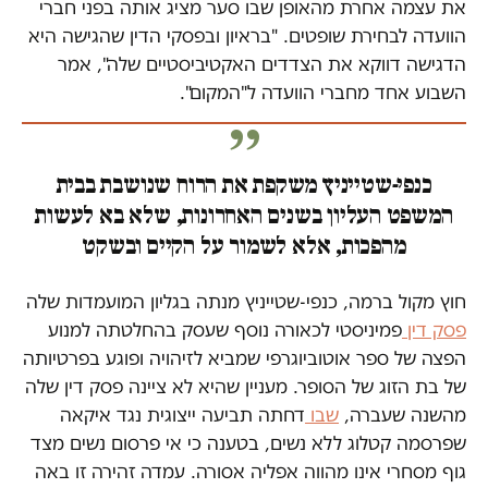
את עצמה אחרת מהאופן שבו סער מציג אותה בפני חברי
הוועדה לבחירת שופטים. "בראיון ובפסקי הדין שהגישה היא
הדגישה דווקא את הצדדים האקטיביסטיים שלה", אמר
השבוע אחד מחברי הוועדה ל"המקום".
כנפי-שטייניץ משקפת את הרוח שנושבת בבית
המשפט העליון בשנים האחרונות, שלא בא לעשות
מהפכות, אלא לשמור על הקיים ובשקט
חוץ מקול ברמה, כנפי-שטייניץ מנתה בגליון המועמדות שלה
פסק דין
פמיניסטי לכאורה נוסף שעסק בהחלטתה למנוע
הפצה של ספר אוטוביוגרפי שמביא לזיהויה ופוגע בפרטיותה
של בת הזוג של הסופר. מעניין שהיא לא ציינה פסק דין שלה
מהשנה שעברה,
שבו
דחתה תביעה ייצוגית נגד איקאה
שפרסמה קטלוג ללא נשים, בטענה כי אי פרסום נשים מצד
גוף מסחרי אינו מהווה אפליה אסורה. עמדה זהירה זו באה