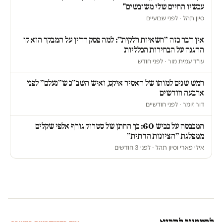
עכשיו החיים שלי משובשים"
סיון תהל · לפני שבועיים
אין דבר כזה ״חשאיות חלקית״: למה פסק הדין על המבקר הוא קו
ההגנה על הבחירות הכלליות
עו״ד עמית מור · לפני חודש
חמש שנים למותו של האסיר איקס, ואיש השב״כ ש״נעלם״ לפני
ארבעה חודשים
דור זומר · לפני חודשיים
המכבסה על כביש 60: כך החתן של סטרוק גורף אלפי שקלים
ממפלגת ״הציונות הדתית״
אילי פארי וסיון תהל · לפני 3 חודשים
להמשיך לקרוא