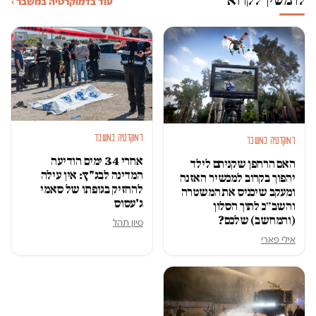
עוד בדמוקרטיה במשבר ›
דמוקרטיה במשבר
דמוקרטיה במשבר
אחרי 34 ימים הודיעה
האם הרחפן שקניתם לילד
המדינה לבג"ץ: אין עילה
יהפוך בקרוב למכשיר האזנה
להחזיק בגופתו של סאמי
ומעקב שיכניס את המשטרה
ג'עסוס
והשב״כ לתוך הסלון
(והמחשב) שלכם?
סיון תהל
אילי פארי