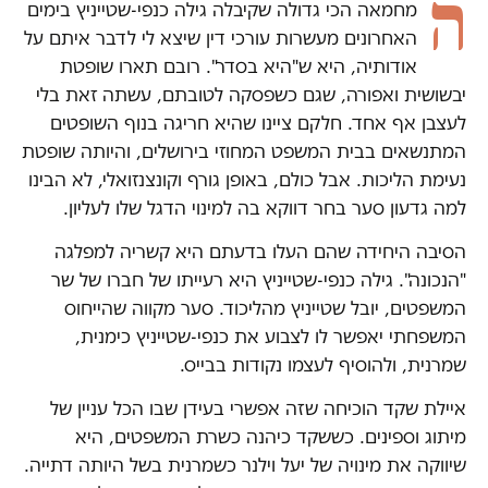
ה
מחמאה הכי גדולה שקיבלה גילה כנפי-שטייניץ בימים
האחרונים מעשרות עורכי דין שיצא לי לדבר איתם על
אודותיה, היא ש"היא בסדר". רובם תארו שופטת
יבשושית ואפורה, שגם כשפסקה לטובתם, עשתה זאת בלי
לעצבן אף אחד. חלקם ציינו שהיא חריגה בנוף השופטים
המתנשאים בבית המשפט המחוזי בירושלים, והיותה שופטת
נעימת הליכות. אבל כולם, באופן גורף וקונצנזואלי, לא הבינו
למה גדעון סער בחר דווקא בה למינוי הדגל שלו לעליון.
הסיבה היחידה שהם העלו בדעתם היא קשריה למפלגה
"הנכונה". גילה כנפי-שטייניץ היא רעייתו של חברו של שר
המשפטים, יובל שטייניץ מהליכוד. סער מקווה שהייחוס
המשפחתי יאפשר לו לצבוע את כנפי-שטייניץ כימנית,
שמרנית, ולהוסיף לעצמו נקודות בבייס.
איילת שקד הוכיחה שזה אפשרי בעידן שבו הכל עניין של
מיתוג וספינים. כששקד כיהנה כשרת המשפטים, היא
שיווקה את מינויה של יעל וילנר כשמרנית בשל היותה דתייה.