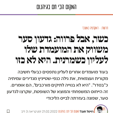
חדשות · דמוקרטיה במשבר
כשר, אבל פרווה: גדעון סער
משווק את המועמדת שלו
לעליון כשמרנית. היא לא כזו
בעוד מועמדים אחרים לעליון נתפסים כבעלי חשיבה
מקורית ועצמאית, את גילה כנפי-שטייניץ מגדירים עמיתיה
כ"בסדר". "היא לא בנוייה לתיקים מורכבים", הם אומרים.
זה הייחוס המשפחתי והמוצא של השופטת, שקרצו לגדעון
סער, שפונה בעזרתה לבייס הליכודי
רויטל חובל
·
·
21.02.2022
·
זמן קריאה 3 דק׳
המקום הכי חם בגיהנום