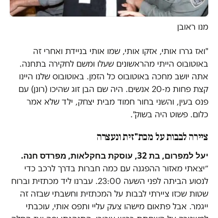
מנו ראובן
"ואז גררו אותי, אזקו אותי, שמו אותי בניידת ואחרי זה
באוטובוס הייתי מהראשונים שעלו ומשם לחקירה בתחנה.
אתה יושב מחכה באוטובוס כל הזמן. באוטובוס שלנו היינו
קצת פחות מ-20 אנשים. היה שם הבן זוג שהיכו (רונן) עם
פנס בעין, והשני בחור חמוד מבית יצחק, ילד שלא אמר
כלום. פשוט היה בשוק".
ציירה לבבות על מכת"זית ונעצרה
יעל למפרום, בת 32, עוסקת בחקלאות, מפרדס חנה.
״יצאתי מאזור ההפגנה עם כמה חברות בדרך לרכב כדי
לנסוע הביתה לפני השעה 23:00. עברנו ליד מכתזית וברוח
שטות שכזו ציירתי לבבות על המכתזית וחשבתי שבזה זה
ייגמר. אבל פתאום מישהו צעק עליי ותפס אותי, עוכבתי