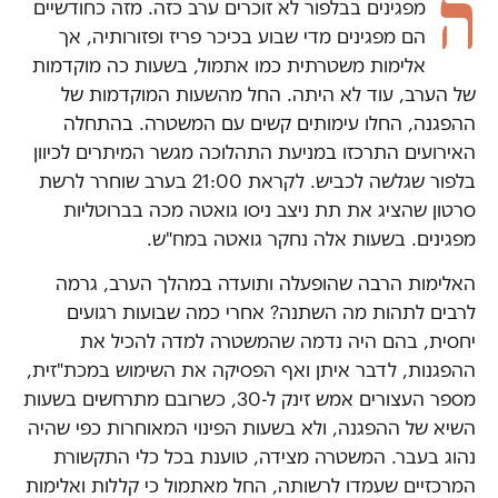
ה
מפגינים בבלפור לא זוכרים ערב כזה. מזה כחודשיים
הם מפגינים מדי שבוע בכיכר פריז ופזורותיה, אך
אלימות משטרתית כמו אתמול, בשעות כה מוקדמות
של הערב, עוד לא היתה. החל מהשעות המוקדמות של
ההפגנה, החלו עימותים קשים עם המשטרה. בהתחלה
האירועים התרכזו במניעת התהלוכה מגשר המיתרים לכיוון
בלפור שגלשה לכביש. לקראת 21:00 בערב שוחרר לרשת
סרטון שהציג את תת ניצב ניסו גואטה מכה בברוטליות
מפגינים. בשעות אלה נחקר גואטה במח"ש.
האלימות הרבה שהופעלה ותועדה במהלך הערב, גרמה
לרבים לתהות מה השתנה? אחרי כמה שבועות רגועים
יחסית, בהם היה נדמה שהמשטרה למדה להכיל את
ההפגנות, לדבר איתן ואף הפסיקה את השימוש במכת"זית,
מספר העצורים אמש זינק ל-30, כשרובם מתרחשים בשעות
השיא של ההפגנה, ולא בשעות הפינוי המאוחרות כפי שהיה
נהוג בעבר. המשטרה מצידה, טוענת בכל כלי התקשורת
המרכזיים שעמדו לרשותה, החל מאתמול כי קללות ואלימות