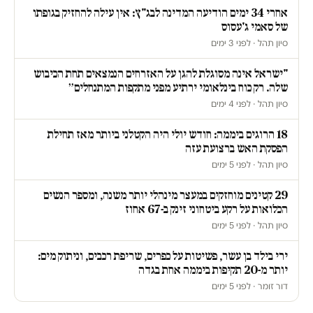
אחרי 34 ימים הודיעה המדינה לבג"ץ: אין עילה להחזיק בגופתו
של סאמי ג'עסוס
סיון תהל · לפני 3 ימים
"ישראל אינה מסוגלת להגן על האזרחים הנמצאים תחת הכיבוש
שלה. רק כוח בינלאומי ירתיע מפני מתקפות המתנחלים״
סיון תהל · לפני 4 ימים
18 הרוגים ביממה: חודש יולי היה הקטלני ביותר מאז תחילת
הפסקת האש ברצועת עזה
סיון תהל · לפני 5 ימים
29 קטינים מוחזקים במעצר מינהלי יותר משנה, ומספר הנשים
הכלואות על רקע ביטחוני זינק ב-67 אחוז
סיון תהל · לפני 5 ימים
ירי בילד בן עשר, פשיטות על כפרים, שריפת רכבים, וניתוק מים:
יותר מ-20 תקיפות ביממה אחת בגדה
דור זומר · לפני 5 ימים