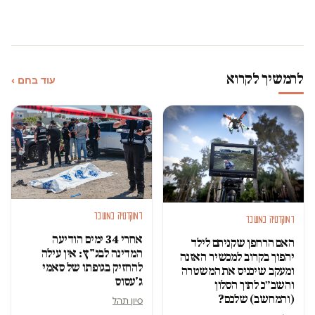
להמשיך לקרוא
עוד בחם ›
דמוקרטיה במשבר
דמוקרטיה במשבר
אחרי 34 ימים הודיעה
האם הרחפן שקניתם לילד
המדינה לבג"ץ: אין עילה
יהפוך בקרוב למכשיר האזנה
להחזיק בגופתו של סאמי
ומעקב שיכניס את המשטרה
ג'עסוס
והשב״כ לתוך הסלון
(והמחשב) שלכם?
סיון תהל