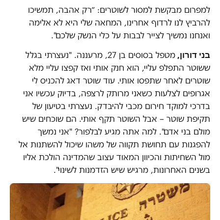
למפרום מבקשת למסור לשוטרים: ״רק אהבה, תמשיכו
להרביץ לנו לרדוף אחרינו, המחאה שלי היא לא אלימה
ואנחנו נמשיך לצייר לבבות על כלי הנשק שלכם".
בני דורון,
מטפל בסוסים בן 27, מרעננה. "נעצרתי בגלל
ששוטר התפלפ עליי, הוא חנק אותי ואז קפצו עליי מלא
שוטרים לאחר שתפסו אותי. עוד שוטר דאג להכניס לי
אגרופים לצלעות כשאני מרותק לרצפה, בדיוק עכשיו אני
בדרכי למוקד חירום מכבי להיבדק. נעצרתי בטיעון של
תקיפת שוטר – אבל השוטר תקף אותי. הם שוכחים שיש
מולם בני אדם". למה אתה מגיע לבלפור? "אני נמשך
להפגנות עם תחושת תקווה של משהו שיכול להשתנות אל
מול השחיתות והכיוון המאוד עצוב שהמדינה הולכת אליו
בשנים האחרונות, מרגיש שיש הזדמנות לשינוי".