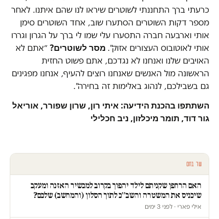
כרעתי ברך התחננתי לשוטרים שיראו לנו שהם איתנו. לאחר
מספר דקות השוטרים הסתערו שוב, אחד השוטרים סימן
אותי וארבעה חברה התסערו עלי שמו לי ברך על הגרון וגררו
מסר לשוטרים?
אותי לאוטובוס העצורים אזוק".
״אתם לא
האויבים שלנו ואנחנו לא נגדכם, אתם פשוט החזית
הראשונה מול האנשים שאנחנו רוצים להעיף, אנחנו מפגינים
גם בשבילכם, לנהוג באלימות זה בחירה".
השתתפו בהכנת הידיעה: איתי רון, שרון שפורר, אוריאל
גור דוד, תומר מיכלזון, ניב חכלילי
עוד בחם
האם הרחפן שקניתם לילד יהפוך בקרוב למכשיר האזנה ומעקב
שיכניס את המשטרה והשב״כ לתוך הסלון (והמחשב) שלכם?
אילי פארי · לפני 3 ימים