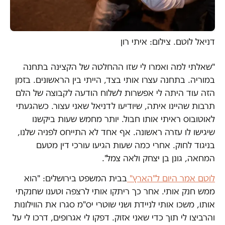
דניאל לוטם. צילום: איתי רון
"שאלתי למה ואמרו לי שזו ההחלטה של הקצינה בתחנה
במוריה. בתחנה עצרו אותי בצד, הייתי בין הראשונים. בזמן
הזה עוד היתה לי אפשרות לשלוח הודעה לקבוצה של הלם
תרבות שהיינו איתה, שיודיעו לדניאל שאני עצור. כשהגעתי
לאוטובוס ראיתי אותו חבול. יותר מחמש שעות ביקשנו
שיגישו לו עזרה ראשונה. אף אחד לא התייחס לפניה שלנו,
בניגוד לחוק. אחרי כמה שעות הגיעו עורכי דין מטעם
המחאה, גונן בן יצחק ולאה צמל".
לוטם אמר היום ל"הארץ"
בבית המשפט בירושלים: "הוא
ממש חנק אותי. אחר כך ריתקו אותי לרצפה וטענו שחנקתי
אותו, משכו אותי לניידת ושני שוטרי יס"מ סגרו את הווילונות
והרביצו לי תוך כדי שאני אזוק. דפקו לי אגרופים, דרכו לי על