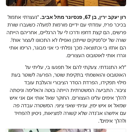
רון יעקב ירין, בן 67, פנסיונר מתל אביב.
"נעצרתי אתמול
בכיכר פריז, עמדתי עם ידיים מורמות למעלה כשעברו שורת
פרשים, הם קצת דחפו ודרכו לי על הרגליים, אחריהם הייתה
שורה של יס"מניקים שייתכן ואפילו לא התכוונו לעצור אותי.ֿ
הם אחזו בי וכתוצאה מכך נפלתי כי אני מבוגר, הרימו אותי
וגררו אותי לאוטובוס העצורים.
"לא התנגדתי. צעקתי להם אל תפגעו בי, עליתי על
האוטובוס והואשמתי בתקיפת שוטר, הפרעה לשוטר בעת
מילוי תפקידו, הפרדת הסדר הציבורי והעלבת עובד
ציבור. התביעה המשטרתית הייתה בוטה והאלימה וניסתה
להלך אימים עלינו העצורים. החוקר שאל אותי אם אני איש
שמאל או איש ימין, עניתי שאני ציוני. המשטרה עבדה פה
עם איזשהו אג'נדה שלא קשורה למציאות, ניסיון להפחיד
ולהלך אימים".