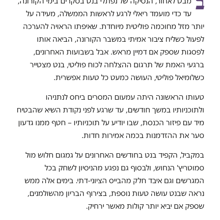
ב
מבט לאחור, הנסיקה של נפתלי בנט בסקרים בימי הקורונה,
עד כדי מועמד ריאלי לרגע לראשות הממשלה, מעידה על
יותר מזל מחוכמה פוליטית מיוחדת. שאיפתו הראויה להערכה
לפעול כשליח ציבור אמיתי במשבר הקורונה, הביאה אותו
לפסגות שספק אם דמיין מראש. אבל בשבועות האחרונים,
ברגעי האמת של תרגום ההצלחה לכוח פוליטי, בנט מצטייר
כשלומיאל פוליטי, העושה כמעט כל טעות אפשרית.
טעותו הראשונה היתה עמעום המסרים ביחס לנתניהו
ולתוכניותיו במשך חודשים, עד שרגע לפני נקודת השיא שהבטיח
מיד עם פיזור הכנסת, שבו יודיע על תוכניותיו – חטף ממנו גדעון
סער את ההזדמנות בכמה אמירות חדות.
במקביל, הקפיד בנט בחודשים האחרונים על גמגום חלוש מול
סמוטריץ' הנחוש, ולבסוף גם נפגע מהניסיון לשחק בכל
המגרשים וגם איבד חלק מהבייס הציוני-דתי. בימים אלה ממש
נראה שבנט עושה טעות נוספת, בצירוף הבריון מהשולמנים,
שספק אם יביא יותר קולות מאשר ירחיק.