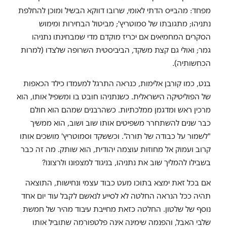
מפחד: מהבייס הדתי לאומי, שרובו דווקא הבשיל ומוכן להחלפת
נתניהו; מתגובתו של סמוטריץ'; מביטול הבחירות ומימוש
הסקרים המחמיאים אם יכריז מוקדם מדי שמבחינתו נתניהו
גמר; ואולי גם קצת משקד, הביביסטית השרופה שלצדו (למרות
הכחשותיה).
בנט, כמו קורבן אלימות, כנראה התרגל למעמדו כילד הכאפות
של הפוליטיקה הישראלית. כשנתניהו חובט בו ומשפיל אותו, הוא
מרכין ראש ומדגמן ממלכתיות. כשהרבנים שמהם הוא חולם
כבר שנים להשתחרר משפיטים אותו שוב ושוב, הוא ממשיך
"לשמור על כבודה של תורה". וכששקד וסמוטריץ' מושכים אותו
קרוב ועמוק אל מחוזות עוצמה יהודית, הוא שותק. מה זה כבר
בשבילו להמליך שוב את נתניהו, בניגוד למצפונו ולרצונו?
אם בכל זאת ימצא בתוכו מעט כבוד עצמי ונחישות, התוצאה
תהיה ככל הנראה החלטה לא לסייע לנאשם לקבל עוד יום אחד
נוסף של שלטון. החלטה כזאת מחייבת עיבוד מהיר של חמשת
שלבי האבל, והפנמה שימינה אינה פלטפורמה שתוביל אותו