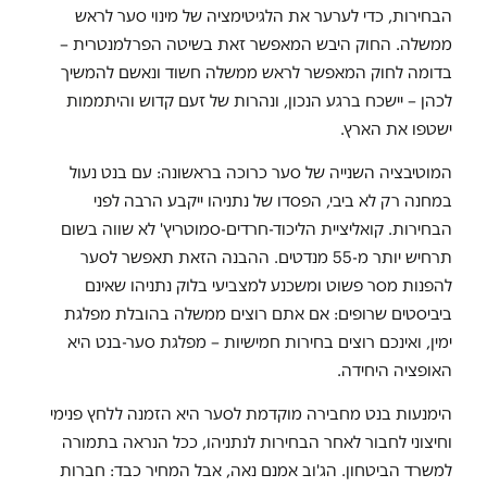
הבחירות, כדי לערער את הלגיטימציה של מינוי סער לראש
ממשלה. החוק היבש המאפשר זאת בשיטה הפרלמנטרית –
בדומה לחוק המאפשר לראש ממשלה חשוד ונאשם להמשיך
לכהן – יישכח ברגע הנכון, ונהרות של זעם קדוש והיתממות
ישטפו את הארץ.
המוטיבציה השנייה של סער כרוכה בראשונה: עם בנט נעול
במחנה רק לא ביבי, הפסדו של נתניהו ייקבע הרבה לפני
הבחירות. קואליציית הליכוד-חרדים-סמוטריץ' לא שווה בשום
תרחיש יותר מ-55 מנדטים. ההבנה הזאת תאפשר לסער
להפנות מסר פשוט ומשכנע למצביעי בלוק נתניהו שאינם
ביביסטים שרופים: אם אתם רוצים ממשלה בהובלת מפלגת
ימין, ואינכם רוצים בחירות חמישיות – מפלגת סער-בנט היא
האופציה היחידה.
הימנעות בנט מחבירה מוקדמת לסער היא הזמנה ללחץ פנימי
וחיצוני לחבור לאחר הבחירות לנתניהו, ככל הנראה בתמורה
למשרד הביטחון. הג'וב אמנם נאה, אבל המחיר כבד: חברות