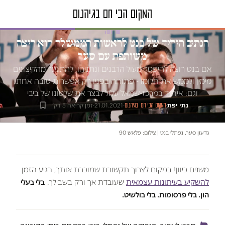
טור דעה
הנתיב היחיד של בנט לראשות הממשלה הוא ריצה
משותפת עם סער
אם בנט רוצה להיפטר מעול הרבנים ונתניהו, להתנער מהקיצונים
מימין ולממש את חלומו - פתוחה בפניו רק אפשרות טובה אחת.
וגם: איחוד במרכז-שמאל עלול לבצר את שלטונו של ביבי
נתי יפת
·
·
21.01.2021
·
זמן קריאה 5 דק׳
המקום הכי חם בגיהנום
גדעון סער, נפתלי בנט | צילום: פלאש 90
משנים כיוון! במקום לצרוך תקשורת שמוכרת אותך, הגיע הזמן
להשקיע בעיתונות עצמאית
שעובדת אך ורק בשבילך.
בלי בעלי
הון. בלי פרסומות. בלי בולשיט.