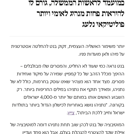
כמועמד לראשות הממשלה, גורם לו
להיראות פחות מנהיג לאומי ויותר
פוליטיקאי נלעג
יותר משימור האשליה העצמית, זקוק בנט להחלטה אסטרטגית
על מיהו ולאן מועדות פניו.
בנט נראה כמי שעוד לא החליט, והמסרים שלו מבולבלים –
ההיפך מכלל הזהב של כל קמפיין: שמירה על מיקוד ואחידות
מסרים. מצד אחד הוא מצהיר שאינו עוסק בחרמות, כולל לא של
נתניהו, ומאידך תוקף את נתניהו במילים החריפות ביותר. רק
השבוע האשים אותו במותם של יותר מ-4,000 ישראלים
בקורונה. "נתניהו נושא באחריות לכישלון הגדול ביותר בתולדות
ישראל וחייב ללכת הביתה",
צייץ
.
המוטיבציה של בנט לכהן שוב תחת נתניהו דומה למוטיבציה של
איילת שקד להצטרף להנהלת בצלם. אבל הוא פחד ועדיין