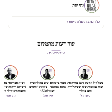
נתי יפת
כל הכתבות של נתי יפת ›
עוד דעות מהמקום
עוד בדעות ›
כשח'ליל א-רשק קיבל בחזרה את
מבחן בוזגלוס: יעקב בוזגלו הכריז
נשיא אמריקאי באמת ט
שמו גם המוות שלו הפסיק להיות
שהוא שמאלני – ב״הארץ״ מקווים
לישראל יהיה זה שיציל 
מובן מאליו
״שזה לא AI״
מעצמה ויעזור לה לסיים
הכיבוש
סיון תהל
סיון תהל
נדב תמיר