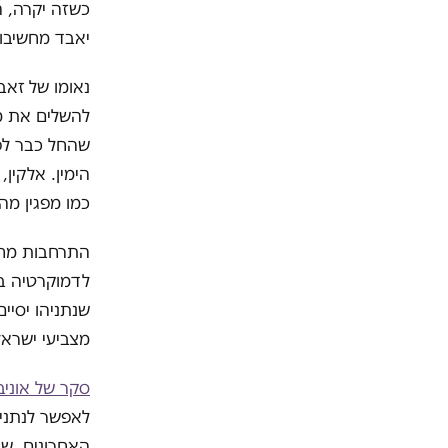
כשזה יקרה, ה
יאבד מחשיבותו
נאומו של זאב
להשלים את מש
שהחל כבר לפנ
הימין. אלקין
כמו מפגין מה
התרחבות מחנה
לדמוקרטיה בי
שנתניהו יסיי
מצביעי ישראל
סקר של אוני
לאפשר לנתניה
האחרונים, שנ