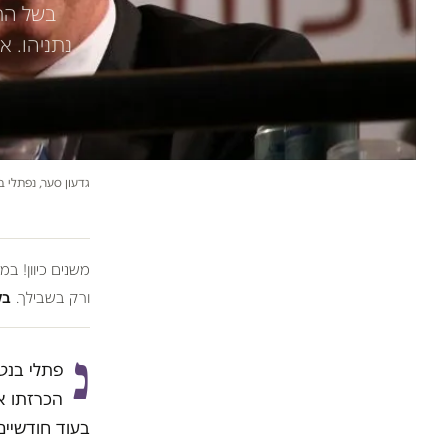
בשל החש
נתניהו. א
גדעון סער, נפתלי בנ
משנים כיוון! ב
ורק בשבילך.
בל
נ
פתלי בנט
הכרזתו א
בעוד חודשיים