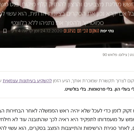
ש מזליגת מצביעים והרצון להחזיק קלף מיקוח, בנט מש
בל אם יקרא נכון את הסקרים בציונות הדתית, הוא עשוי לה
סמוטריץ' ולהפוך את נתניהו ללא רלוונטי
נתי יפת
·
המקום הכי חם בגיהנום
·
24.12.2020
·
זמן קריאה 4 דק׳
ט | צילום: פלאש 90
מקום לצרוך תקשורת שמוכרת אותך, הגיע הזמן
להשקיע בעיתונות עצמאית
שע
י בעלי הון. בלי פרסומות. בלי בולשיט.
 זקוק לזמן כדי לעכל שלא יהיה ראש הממשלה לאחר הבחירות הב
מש על מועמדותו לתפקיד היא ראיה לכך שהתובנה עוד לא חילחל
, לאחר סגירת הרשימות והתייצבות המצב בסקרים, הוא עשוי להש