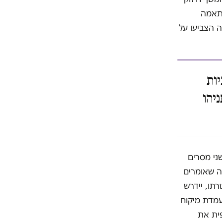
זור ה-40% בשאלת ההתאמה
חדשה הצביעו על
ות
יהו
ני מסרים
לה שאומרים
תו, יידרש
 עמדת מיקוח
6) – אבל יקבע סופית את