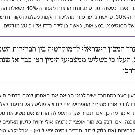
המגמה: הליכוד איבד כעשרה מנדטים, ונתניהו צנח מא
לתפקיד לאזור ה-30%. פרישת גדעון סער מהליכוד והקמת מפלגת תקווה 
 הסנטימנט במציאות, כאשר בן לילה נדדו אליו כ-20 מנדטים.
ך המכון הישראלי לדמוקרטיה בין הבחירות השני
 העלו כי כשליש ממצביעי הימין רצו כבר אז שנתנ
דרכו
עון סער כמתחרה ישיר לבנט הביאה את האחרון לנסח בדחיפות ש
ו לבדל אותו מהיריב המפתיע: אני יזם ולא פוליטיקאי, ובניגוד לא
י אומר מה כן. אם יתברר שקו התעמולה החדש אינו משיג את מטר
כנה. אם ידבק בשימור אופציית נתניהו אולי ירוויח כלשון מאזניים
חזקה לאחר הבחירות (אם בלוק ליכוד, חרדים וימינה יגיע ל-1