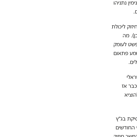
ין נתניהו
זוק ליכולת
). מה
פשט לעומק
נשמע פתאום
ים.
ראלי
כבר אז
הוציא
ז בפסיקת בג"ץ
 החודשים
משך חיזוק