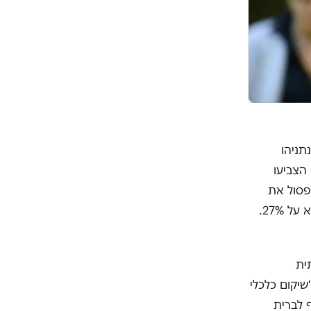
נתניהו
יים הצביעו
פסול את
נתניהו אינו עומד על 43% – שלא הביעו בסקר מעריב את רצונם בפרישתו – אלא על 27%.
ית
יקום כלכלי
 לברית