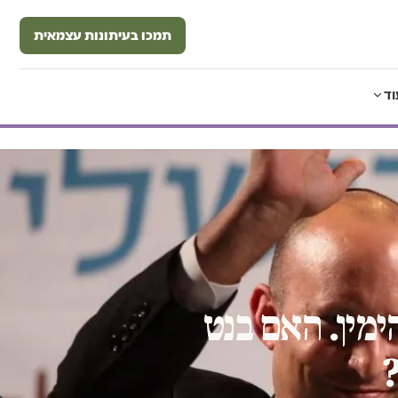
תמכו בעיתונות עצמאית
וד
מין. האם בנט
?