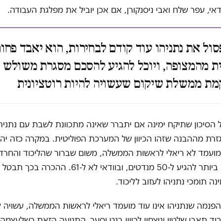
דאי, עפר שלח ואבי ניסנקורן, אם אכן יוביל את מפלגת העבודה.
סול את נתניהו עוד קודם לבחירות, הוא יאבד פחו
ית מהמצופה, ויוכל להגיע להסכם מסגרת משולש 
מת ממשלת שיקום שעשויה להיות רוטציונית
ל הסיכון שתיקח ימינה אם יתברר שאינה מתכוונת לשבת עם נתניהו
זרת מההבנה שזהו הכיוון של המערכת הפוליטית. במקרה כזה יהפו
למועמד לא ריאלי לראשות הממשלה, משום שברור שהליכוד והחרדים
במקרה הטוב ביותר להגיע ל-50 מנדטים, ובוודאי לא ל-61.
נה תומכי נתניהו לעזוב לליכוד.
פנמה שנתניהו אינו עוד מועמד ריאלי לראשות הממשלה, עשויה ל
כוד תאבי שלטון וניצחון לכיוון בנט וסער. התנועה הזאת כשלעצמה 