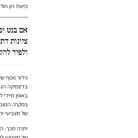
כזאת רון חול
אם בנט יפ
ציונות דת
ולפיד להק
גידור נוסף ש
בדינמיקה הנג
באופן מיידי 
של מצביעי ימי
יתרה מכך: הה
של מצביעי לי