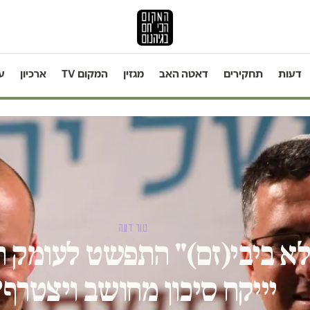
דעות
תחקירים
דאטה האב
מגזין
המקום TV
ארכיון
ע
טור דעה
א ביבי(זם)" התפשט לעומק הי
יייקח סיכון מחושב ויצטרף