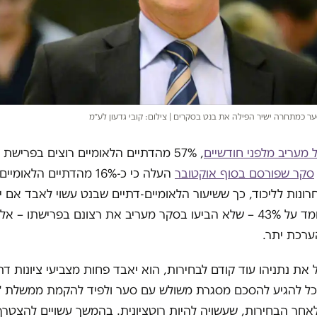
ער כמתחרה ישיר הפילה את בנט בסקרים | צילום: קובי גדעון לע״מ
 מעריב מלפני חודשיים
, 57% מהדתיים הלאומיים רוצים בפרישת 
סקר שפורסם בסוף אוקטובר
העלה כי כ-16% מהדתיים הלאומ
ונות לליכוד, כך ששיעור הלאומיים-דתיים שבנט עשוי לאבד אם י
ערכת יתר.
 את נתניהו עוד קודם לבחירות, הוא יאבד פחות מצביעי ציונות דת
וכל להגיע להסכם מסגרת משולש עם סער ולפיד להקמת ממשלת "ש
 לאחר הבחירות, שעשויה להיות רוטציונית. בהמשך עשויים להצטרף