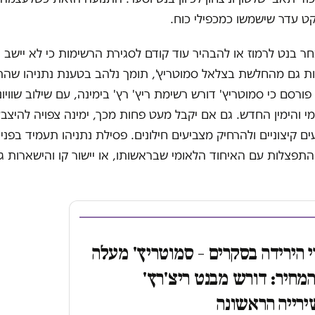
ט עדר שישמשו כמכפילי כוח.
חר בנט לרמוז או להבהיר עוד קודם לסגירת הרשימות כי לא יישב 
נות גם מהחלשת בצלאל סמוטריץ', תומך נלהב בטענת נתניהו שהתי
פורסם כי סמוטריץ' דורש רשימת ריץ' רץ' בימינה, עם שילוב שוויונ
י והימין החדש. גם אם יקבל מעט פחות מכך, ימינה צפויה להיצבע
ם קיצוניים ולהרחיק מצביעים חילונים. פסילת נתניהו תעמיד בפני 
התפצלות עם האיחוד הלאומי שבראשותו, או יישור קו והישארות ג
 הירידה בסקרים – סמוטריץ' מעלה
מחיר: דורש מבנט ריצ'רץ'
רייה הראשונה