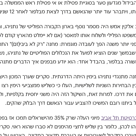
בידול מגדעון סער בסוגיית פסילת או אי פסילת ראש הממשלה בנימ
, ויתבהר עוד יותר שהנאשם בדרך לצאת מבלפור לאחר 12 שנים.
 אלקין אמש היה מסמר נוסף בארון הקבורה הפוליטי של נתניהו, וחי
פטו הפלילי ולשלוח אותו למאסר (אם לא יימלט מהארץ קודם לכן
י יותר משנה הפך לעובדה מוגמרת: מחנה "רק לא ביבי(זם)" הת
, שבמשך שנים הוציא לפועל את הנכלולים הפוליטיים של נתניהו, 
שורה בבלפור, בהבדל אחד: הוא יודע מבפנים איך הדברים מתנהל
 מתנגדי נתניהו בימין היתה הדרגתית. סקרים שערך המכון היש
ן הבחירות השניות לשלישיות, העלו כי כשליש ממצביעי הימין רצו 
ם את דרכו. למרות זאת, השיקול הזה היה משני יחסית בקלפיות, ול
 ביתנו רובם המשיכו להצביע עבור הנאשם דרך הבלוק שהקים.
ברסיטת תל אביב
מיוני העלה שרק 35% מהישראלים תמכו א
ו לכהן, כלומר בין שליש לחצי מהימנים לא סברו שהוא ראוי.
סקרי
ערכו במקביל לשערוריית אי העברת תקציב המדינה, הצביעו על ה