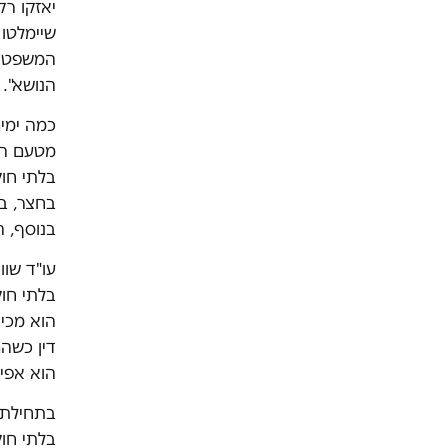
יאזקו רק
שיימלטו 
המשפטי ש
הנושא".
כמה ימי
מטעם המ
בלתי חוק
בחצר, בל
בנוסף, ה
עו"ד שו
בלתי חוק
הוא מכיר
דין כשהם
הוא אפיל
בתחילת א
בלתי חוק