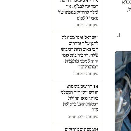
אחרי 34 ימים הודיעה
בכלא
המדינה לבג"ץ: אין
,
עילה להחזיק בגופתו של
סאמי ג'עסוס
סיון תהל · אתמול
"ישראל אינה מסוגלת
להגן על האזרחים
הנמצאים תחת הכיבוש
שלה. רק כוח בינלאומי
ירתיע מפני מתקפות
המתנחלים״
סיון תהל · אתמול
18 הרוגים ביממה:
חודש יולי היה הקטלני
ביותר מאז תחילת
הפסקת האש ברצועת
עזה
סיון תהל · לפני יומיים
29 קטינים מוחזקים