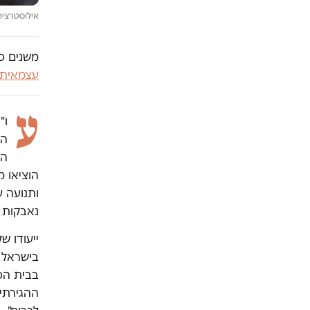
אילוסטרציה 
משנים כי
עצמאית
ע
ו"
המ
הו
הוציאו מ
ותנועה ע
נאבקות ל
ייעודו ש
בישראל ש
בבית הכ
ההגירתי.