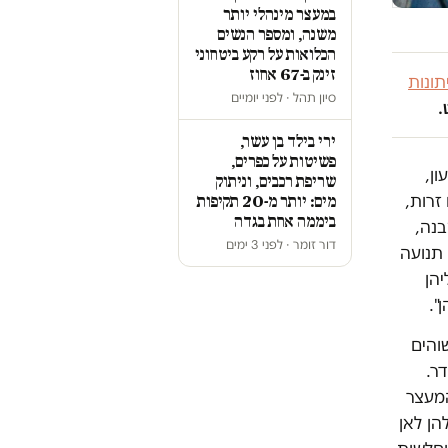
במעצר מינהלי יותר
משנה, ומספר הנשים
הכלואות על רקע ביטחוני
זינק ב-67 אחוז
ונות
סיון תהל · לפני יומיים
.
ירי בילד בן עשר,
פשיטות על כפרים,
ן,
שריפת רכבים, וניתוק
זרות,
מים: יותר מ-20 תקיפות
ביממה אחת בגדה
בנה,
דור זומר · לפני 3 ימים
 תנועה
הן
ן".
והים
ר.
המעצר
הן לאן