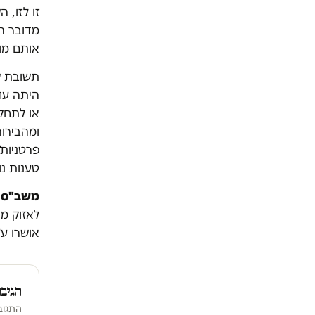
זו לזו, 
מדובר הי
אותם מוב
תשובת ש
היתה עדה
או לתחקו
ומהבירור
פרטניות"
טענות נו
משב"ס 
לאזוק מ
אושרו ע
הגיבו
התגוב