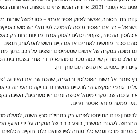
20, אחריה הוגשו שתיים נוספות, האחרונה באפריל.
נות בתי הסוהר, אפשר לאזוק אסיר אזרחי – כמו למשל שוהות בל
ישראל – רק אם האסיר מנסה להימלט. לפי נהלי השימוש באזיקים
כלוסין וההגירה, פקחיה יכולים לאזוק אזרחי מדינות זרות רק כאש
הם סכנה מוחשית לאחרים או אם קיים חשש להמלטות, תנאים
ם נמוכה במקרה של אנשים שמעמיסים חפצים על רכב בתוך מתח
ו הולכים מרחק של כמה מטרים מהתא לחדר אחר בשטח בית הסו
ים דיון בעניינם או פגישה עם עורך דין.
רץ פנתה אל רשות האוכלוסין וההגירה, שהכחישה את האירוע. "פנ
 ידי גורמי המקצוע הרלוונטיים במשרדנו ובדיקה זו העלתה כי אנו
ירוע כזה שבו פקחי מינהל אכיפה וזרים היו מעורבים", השיבה בק
אלי ממטה מינהל אכיפה וזרים.
ביטחון פנים התייחסו לאירוע רק בתחילת מרץ השנה, למעלה מח
תרחש. לטענת המשרד, בוצע בירור של המקרה על ידי היועץ המ
במחוז מרכז וגובש כלל מנחה לפיו שוהים בלתי חוקיים הכלואים ב