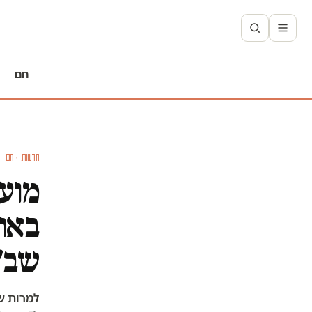
חם
חדשות · חם
מועמ
באופ
שב"
למרות שח