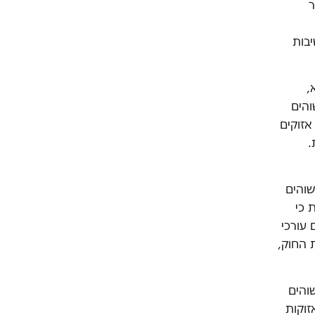
ר
יבות
,
והים
אזוקים
.
שוהים
 כי
 עורכי
 החוק,
והים
זוקות