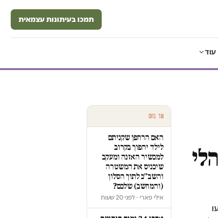
תמכו בעיתונות עצמאית
עוד
עוד בחם
האם הרחפן שקניתם
לילד יהפוך בקרוב
הלי
למכשיר האזנה ומעקב
שיכניס את המשטרה
והשב״כ לתוך הסלון
(והמחשב) שלכם?
אילי פארי · לפני 20 שעות
ו