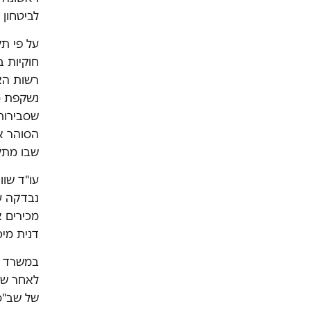
לביטחון פנים באוקטובר 21
על פי תק
חוקיות ב
רשות האו
נשקפת מ
שסבירות
הסוהר א
שבו מתקי
עו"ד שוו
נבדקה על
מכירים א
דנית מיכ
במשרד ל
לאחר שה
של שב"ס 