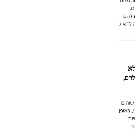
וחלשות
ם,
ש להם
 לדאוג
לא
להם,
שוהים
, באופן
ות
ה