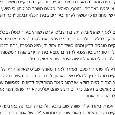
 במידה ונערכה הערכת מצב בעניינם והוסק בה כי קיים חשש סבי
או יפגעו באחרים. בנוסף, הצהירו מטעם משרד הביטחון כי היועץ
ל מחוז מרכז ימשיך לערוך ביקורים בבית הכלא גבעון, "נוכח חש
ם לאחר שהתקבלה תשובת שב"ס, ערכה שוורץ ביקור משלה בכלא
וקד לפליטים ולמהגרים, כדי להיפגש עם לקוח. "ראיתי ארבעה ש
יים מובלים לדיון וממנו כשידיהם אזוקות", היא מספרת, "הם הלכו 
יווי סוהרת, בין האגף לחדר בו נמצא בית הדין לביקורת המשמורת
לקוח שלי הובא לפגישה איתי כשהוא אזוק בידיו".
ורץ לא שתקה הפעם, ואמרה לאחד מאנשי שב"ס שאיזוק גורף של 
יים מנוגד לדין ולנהלים של הארגון. לדבריה, הסוהר השיב בפשטות
 הנחיה לפיה דווקא יש להוביל את המוחזקים לדיונים ולפגישות עם
 אזוקים בידיהם, כי קיים חשש שהם ימלטו. לא רק שהוא הפר את
ו לא הכיר אותו.
פריל ביקרה עו"ד שוורץ שוב בגבעון ולדבריה הבחינה בארבעה ש
יים כשהם אזוקים באופן שרירותי ותמוה: "ידיו של אחד מהם היו א