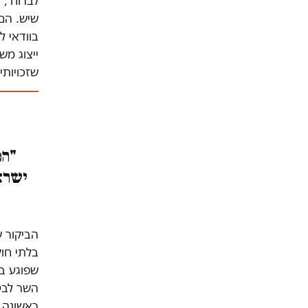
לברוח", 
שיש. הם 
בוודאי ל
ייצוג מש
שזכויותי
"המ
ישראל
הביקור ש
בלתי חוק
שפוגע בכ
השר לבטח
ראשונה ע