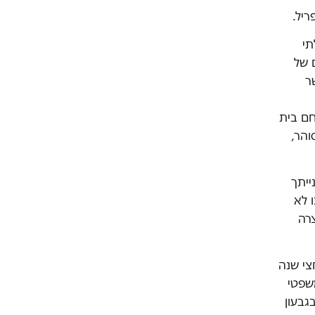
תי
 של
ר
ם בית
הר,
ייתך
 לא
צרה
צי שנה
שפטי
גבעון