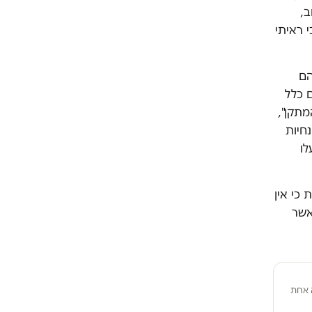
ב,
 ראיתי
הם
 כלל
מתקן",
חיות
לו
 כי אין
אשר
 אחת