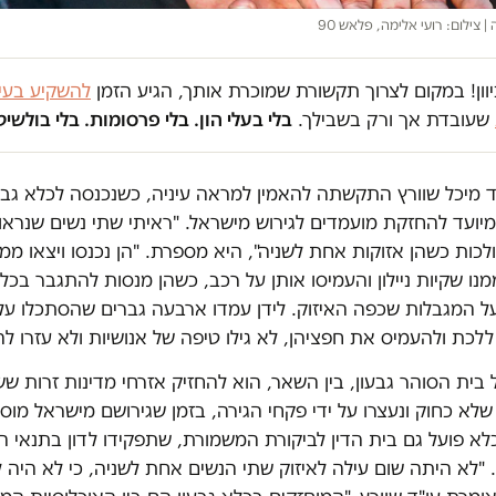
| צילום: רועי אלימה, פלאש 90
וון! במקום לצרוך תקשורת שמוכרת אותך, הגיע הזמן
להשקיע בעית
שעובדת אך ורק בשבילך.
בלי בעלי הון. בלי פרסומות. בלי בולשיט
ד מיכל שוורץ התקשתה להאמין למראה עיניה, כשנכנסה לכלא גבעו
יועד להחזקת מועמדים לגירוש מישראל. "ראיתי שתי נשים שנראו 
לכות כשהן אזוקות אחת לשניה", היא מספרת. "הן נכנסו ויצאו ממ
מנו שקיות ניילון והעמיסו אותן על רכב, כשהן מנסות להתגבר בכל
ל המגבלות שכפה האיזוק. לידן עמדו ארבעה גברים שהסתכלו עלי
לכת ולהעמיס את חפציהן, לא גילו טיפה של אנושיות ולא עזרו לה
ל בית הסוהר גבעון, בין השאר, הוא להחזיק אזרחי מדינות זרות שש
לא כחוק ונעצרו על ידי פקחי הגירה, בזמן שגירושם מישראל מוסד
לא פועל גם בית הדין לביקורת המשמורת, שתפקידו לדון בתנאי 
 "לא היתה שום עילה לאיזוק שתי הנשים אחת לשניה, כי לא היה ל