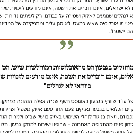
אומרת עו"ד שוורץ, "המוחזקים בכלא גבעון הם בין האוכלוסיות המ
לא ישראלים, אינם דוברים את השפה, אינם מודעים לזכויות שלה
א לנהלים שנוגעים לאיזוק ושמירה על כבודם. רק לעיתים נדירות י
פטי. זו אוכלוסיה שאיש כמעט ולא מגן עליה ומתפקידה של המדינה
הם יישמרו".
וחזקים בגבעון הם מהאוכלוסיות המוחלשות שיש. הם 
ים, אינם דוברים את השפה, אינם מודעים לזכויות ש
בוודאי לא לנהלים"
ל עו"ד שוורץ בגבעון באוגוסט חשף שגרה אפלה הנהוגה במתקן: 
יים הכלואים בגבעון נאזקים פעם אחר פעם איזוק משפיל ושרירותי
בודם, וזאת בניגוד לנהלי השימוש באזיקים של שב"ס ולמרות הנחי
ון פנים מהתקופה האחרונה – שהופנו ישירות למתקן גבעון. תלונ
ל איזוק משפיל הגיעה לרשות האוכלוסין וההגירה, כמו גם למשרד