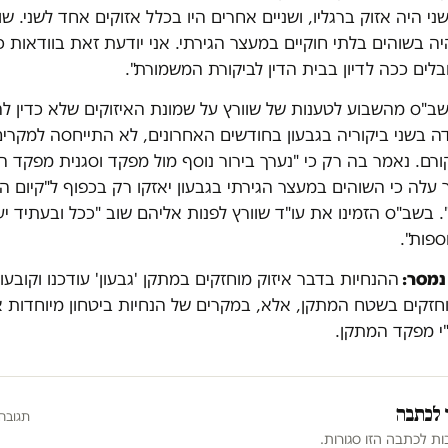
השני היה אזוק ברגליו, ושניים אחרים היו בכלל אזוקים אחד לשני. שו
ה בשוהים בלתי חוקיים במעצר הגירתי. אני יודעת זאת בוודאות כי
לים ככה לדיון בבית הדין לביקורת המשמורת".
ב"ס מהשבוע לטענות של שוורץ על שמונת האיזוקים שלא כדין ל
 בשני ביקוריה בגבעון בחודשים האחרונים, לא התייחסה למקרים
רם. נאמר בה רק כי "נערך בירור נוסף מול מפקד וסגנית מפקד ה
 עלה כי השוהים במעצר הגירתי בגבעון יאזקו רק בכפוף ל"קיום הנ
. בשב"ס הזמינו את עו"ד שוורץ לפנות אליהם שוב "ככל ובעתיד יע
ספות".
נמסר:
ההנחיות בדבר איזוק מוחזקים במתקן 'גבעון' עודכנו וקובעות
וחזקים בשטח המתקן, אלא, במקרים של הנחיות ביטחון מיוחדות 
"י מפקד המתקן.
 לכתבה
תגובה
ות לכתבה הזו סגורות.