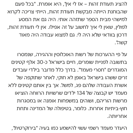
להציג תעודת זהות – אז לי אין", היא אומרת. "בכל פעם
שהבוחנת הייתה מבקשת תעודת זהות, הייתי צריכה לקרוא
למישהי מבית הספר שתזהה אותי. היה גם את המסע
לפולין, שאין לי איך לחשוב על זה אפילו. אין לי תעודת זהות,
דרכון בוודאי שלא היה לי. גם למצוא עבודה היה מאוד
קשה".
על פי ההערכות של רשות האוכלוסין וההגירה, שנמסרו
בתשובה לפניית שומרים, חיים בישראל כ-30 אלף קטינים
המוגדרים "חסרי מעמד". בדרך כלל מדובר בילדי עובדים
זרים ששהו בישראל באופן לא חוקי, לאחר שתוקפה של
אשרת העבודה שלהם פג, למשל. אך בין אותם קטינים ללא
מעמד יש קבוצה של 134 ילדים שרשויות הרווחה הוציאו
מרשות הוריהם, ושוהים במשפחות אומנה או במסגרות
חוץ-ביתיות אחרות. כלומר, בטיפולה של המדינה ותחת
אחריותה.
היעדר מעמד רשמי עשוי להישמע כמו בעיה "בירוקרטית",