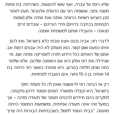
שלא רומז על עברה, ואף עשוי להטעות. כשהייתה בת פחות
משנה וחצי, אושפזה רוני עם הרעלת אלכוהול. מעט לאחר
מכן הוציאו רשויות הרווחה אותה ואת אחיה אלון (שמות
הקטינים בכתבה בדויים) מידי הוריהם – עובדים זרים
מגאנה – והעבירו אותם למשפחת אומנה.
לדברי רוני, אביה נכנס ויוצא מבתי כלא בישראל, ואין להם
איתו כמעט שום קשר. הוא מעולם לא היה עבורם דמות אב.
אמם של האחים ככל הידוע חזרה לאפריקה ומתה שם. מי
שגידלה את רוני ואלון היא אם האומנה שלהם. אלא שלפני
כמה שנים חלתה בסרטן. היא נפטרה כאשר רוני הייתה בת
14 ואחיה בן כ-15 וחצי, והם הועברו לפנימיות.
רק אז הבינה רוני לראשונה שאין לה כל מעמד חוקי
בישראל. היא קיבלה ממשרד הפנים מספר דרכון פיקטיבי,
למקרים בהם תידרש להכניס מספר של תעודה מזהה – אך
בפועל זוהי אינה תעודה אמיתית, ומשמעות המספר הייתה
מועטה. "בבית הספר למשל, כשבבחינות הבגרות היה צריך