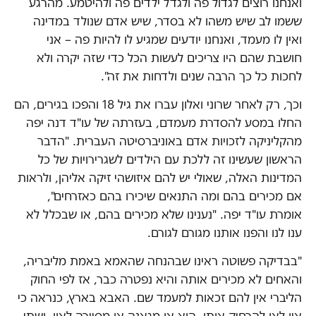
ואנחנו רוצים לגדול פה ולגדל ילדים פה ולהיטמע. מהרגע
ששמו לב שיש משהו לא בסדר, שיש אדם שנולד במדינה
ואין לו מעמד, ואנחנו יודעים שמגיע לו להיות פה – אני
חושבת שהם היו צריכים לעשות הכל כדי שזה יקרה ולא
לחכות כל כך הרבה שנים ולדחות את זה".
וכך, רק לאחר שרוני ואלון עברו את גיל 18 והפכו בגירים, הם
החלו במסע להסדרת מעמדם, בעזרתה של עו"ד דנה יפה
מהקליניקה לזכויות אדם באוניברסיטה העברית. "הדבר
הראשון שעשינו זה ללכת עם הילדים לשגרירויות של כל
המדינות האלה, שאולי יש להם איזושהי זיקה אליהן, ולראות
אם מכירים בהם ומה התנאים שיכירו בהם כאזרחים",
אומרת עו"ד יפה. "נענינו שלא מכירים בהם, או שבכלל לא
ענו לנו והפנו אותנו מגורם לגורם.
"בבדיקה פשוטה ראינו שבהנחה שהאמא באמת מליבריה,
והאחים לא מכירים אותה והיא נפטרה כבר, אז לפי החוק
הליברי אין להם זכאות למעמד שם. האבא בארץ, כנראה כי