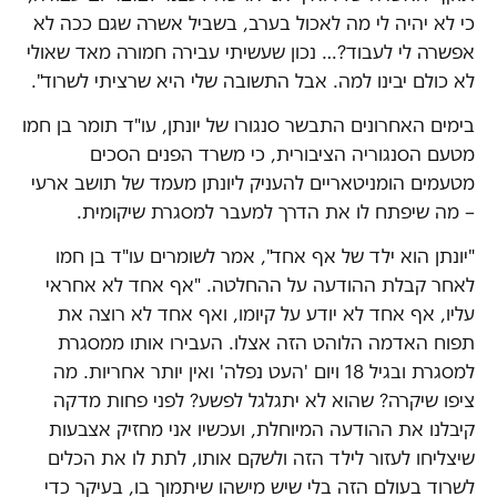
כי לא יהיה לי מה לאכול בערב, בשביל אשרה שגם ככה לא
אפשרה לי לעבוד?… נכון שעשיתי עבירה חמורה מאד שאולי
לא כולם יבינו למה. אבל התשובה שלי היא שרציתי לשרוד".
בימים האחרונים התבשר סנגורו של יונתן, עו"ד תומר בן חמו
מטעם הסנגוריה הציבורית, כי משרד הפנים הסכים
מטעמים הומניטאריים להעניק ליונתן מעמד של תושב ארעי
– מה שיפתח לו את הדרך למעבר למסגרת שיקומית.
"יונתן הוא ילד של אף אחד", אמר לשומרים עו"ד בן חמו
לאחר קבלת ההודעה על ההחלטה. "אף אחד לא אחראי
עליו, אף אחד לא יודע על קיומו, ואף אחד לא רוצה את
תפוח האדמה הלוהט הזה אצלו. העבירו אותו ממסגרת
למסגרת ובגיל 18 ויום 'העט נפלה' ואין יותר אחריות. מה
ציפו שיקרה? שהוא לא יתגלגל לפשע? לפני פחות מדקה
קיבלנו את ההודעה המיוחלת, ועכשיו אני מחזיק אצבעות
שיצליחו לעזור לילד הזה ולשקם אותו, לתת לו את הכלים
לשרוד בעולם הזה בלי שיש מישהו שיתמוך בו, בעיקר כדי