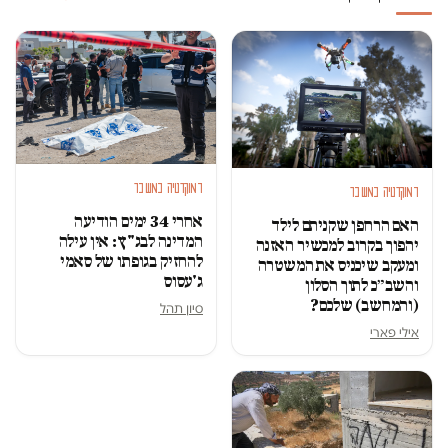
דמוקרטיה במשבר
דמוקרטיה במשבר
אחרי 34 ימים הודיעה
האם הרחפן שקניתם לילד
המדינה לבג"ץ: אין עילה
יהפוך בקרוב למכשיר האזנה
להחזיק בגופתו של סאמי
ומעקב שיכניס את המשטרה
ג'עסוס
והשב״כ לתוך הסלון
(והמחשב) שלכם?
סיון תהל
אילי פארי