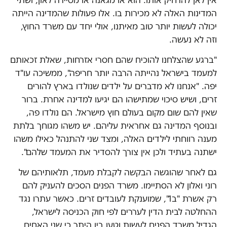
אין לאן להרחיק אותו. הוא או מגאנה או מסיירה לאון, ושתי
המדינות האלה לא מכירות בו. אלו פעולות שהמדינה הייתה
יכולה לעשות יותר טוב מאיתנו, אולי יחד עם משרד החוץ,
וזה לא נעשה.
"ברגע שהצלחנו להוכיח שהם חסרי אזרחות, שאלת זכאותם
למעמד בישראל נהייתה הרבה יותר חריפה", ממשיכה עו"ד
יפה. "אנחנו לא מדברים על ילדים שנולדו בארץ להורים
זרים, ושיש סיכוי שמתישהו הם יגיעו למדינה אחרת. ברור
שאין להם שום מקום בעולם חוץ מישראל. הם נולדו פה,
ובנוסף המדינה גם אחראית עליהם. יש משהו מגוחך בלתת
מענה רווחתי לילדים האלה, ומצד שני להתנהל כאילו משהו
ישתנה בעתיד ולכן אין צורך להסדיר את המעמד שלהם".
גם לאחר שהוגשה הבקשה לקבלת מעמד, תלאותיהם של
רוני ואלון לא הסתיימו. משרד הפנים הסכים להעניק להם
רק אשרת "ב1", שמוענקת לעובדים זרים. כאשר עתרו נגד
ההחלטה לבית הדין לעררים לפי חוק הכניסה לישראל,
הגדיל משרד הפנים לעשות וטען בין היתר כי שני האחים