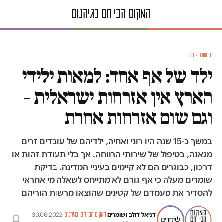
חדשות · חם
ילד של אף אחד: למאות ילידי
הארץ אין אזרחות ישראלית –
וגם שום אזרחות אחרת
במשך כ-15 שנה היו רוני ואחיה, ילדיהם של עובדים זרים
מגאנה, בטיפול של שירותי הרווחה. אך בלי תעודת זהות או
דרכון, כבוגרים הם לא קיימים בעיניי המדינה. בדיקת
שומרים מעלה כי אף גורם לא מתייחס לשאלה מי אחראי
להסדיר את מעמדם של קטינים שהוצאו מרשות הוריהם
דניאל דולב
ו
שומרים
·
·
30.06.2022
·
המקום הכי חם בגיהנום