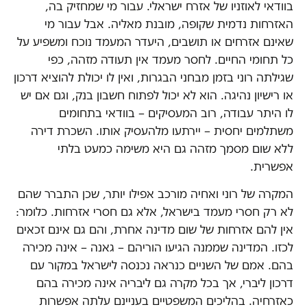
בוודאי לאוזניו של אזרח ישראלי. עבור מי שמחזיק בה,
האזרחות נדמית שקופה, מובנת מאליה. אבל עבור מי
שאינם אזרחים או תושבים, היעדר המעמד נוכח ומשפיע על
כל תחומי החיים. לחסר מעמד אין תעודה מזהה, כפי
שגילתה רוני בזמן מבחני הבגרות, ואין לו יכולת להוציא דרכון
או רישיון נהיגה. הוא לא יכול לפתוח חשבון בנק, וגם אם יש
לו היתר עבודה, רוב המעסיקים – בוודאי בתחומים
משתלמים יחסית – יירתעו מלהעסיק אותו. השכרת דירה
ללא שום מסמך מזהה גם היא משימה כמעט בלתי
אפשרית.
המקרה של רוני ואחיה מורכב אפילו יותר, שכן התברר שהם
לא רק חסרי מעמד בישראל, אלא גם חסרי אזרחות. כלומר:
אין להם אזרחות של שום מדינה אחרת, והם גם אינם זכאים
לכזו. המדינה שממנה הגיעו הוריהם – גאנה – אינה מכירה
בהם. אמם של השניים כנראה נכנסה לישראל במקור עם
דרכון ליברי, אך בכל מקרה גם ליבריה אינה מכירה בהם
כאזרחיה. בהליכים המשפטיים בעניינם עלתה אפשרות