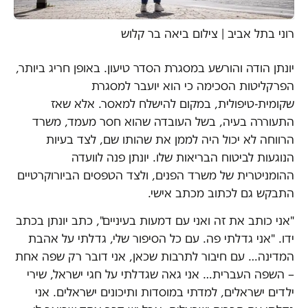
רוני בתל אביב | צילום ביאה בר קלוש
יונתן הודה והורשע במסגרת הסדר טיעון. באופן חריג ביותר,
הפרקליטות הסכימה כי הוא יועבר למסגרת
שקומית-טיפולית, במקום להישלח למאסר. אלא שאז
התעוררה בעיה, בשל העובדה שהוא חסר מעמד, משרד
הרווחה לא יכול היה לממן את שהותו שם, לצד בעיות
הנוגעות לביטוח הבריאות שלו. יונתן פנה לוועדה
ההומניטרית של משרד הפנים, ולצד הטפסים הביורוקרטיים
התבקש גם לכתוב מכתב אישי.
"אני כותב את זה ואני עם דמעות בעיניים", כתב יונתן בכתב
ידו. "אני גדלתי פה. עם כל הסיפור שלי, גדלתי על אהבת
המדינה… עם חיבור לתרבות שכאן, אני דובר רק שפה אחת
– השפה העברית… אני גאה שגדלתי על חגי ישראל, שירי
ילדים ישראלים, למדתי במוסדות ותיכונים ישראלים. אני