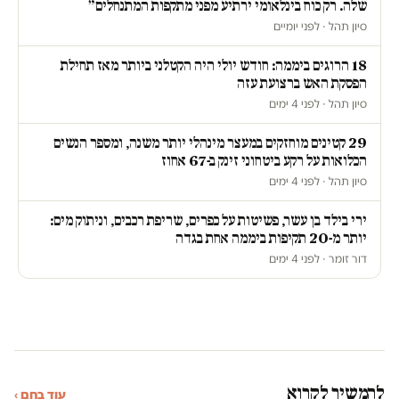
שלה. רק כוח בינלאומי ירתיע מפני מתקפות המתנחלים״
סיון תהל · לפני יומיים
18 הרוגים ביממה: חודש יולי היה הקטלני ביותר מאז תחילת
הפסקת האש ברצועת עזה
סיון תהל · לפני 4 ימים
29 קטינים מוחזקים במעצר מינהלי יותר משנה, ומספר הנשים
הכלואות על רקע ביטחוני זינק ב-67 אחוז
סיון תהל · לפני 4 ימים
ירי בילד בן עשר, פשיטות על כפרים, שריפת רכבים, וניתוק מים:
יותר מ-20 תקיפות ביממה אחת בגדה
דור זומר · לפני 4 ימים
להמשיך לקרוא
עוד בחם ›