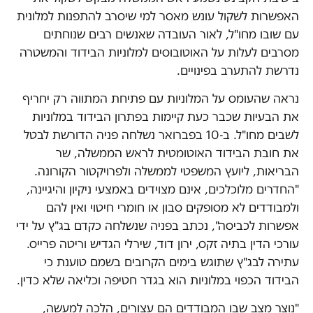
האפשרות לשקול עונש מאסר למי שיסרב להתפנות למלונית
עם שובו מחו"ל, לאור העובדה שאנשים רבים שנוחתים
מסרבים לעלות על האוטובוסים למלוניות הבידוד והמשטרה
נדרשת להתערב בפינויים.
נראה שהעומס על המלוניות עם פתיחת המתווה רק יחריף
את הבעיות שכבר כעת קיימות בפתרון הבידוד במלוניות
לשבים מחו"ל. ב-10 בפברואר נשלחה פניה הדורשת לבטל
את חובת הבידוד האוטומטית לראש הממשלה, שר
הבריאות, ליועץ המשפטי לממשלה ולפרויקטור הקורונה.
"החדרים מלוכלכים, אינם מצוידים באמצעי ניקיון והיגיינה,
ולמבודדים לא מסופקים סבון או חומרי חיטוי ואין להם
אפשרות לכביסה", נכתב בפניה שנשלחה כקדם בג"ץ על ידי
עורכי הדין בתיה זקס, ירון דוד, שירלי הגדיש וריטה פרייס.
עתירה לבג"ץ שתוגש בימים הקרובים בשמם טוענת כי
הבידוד הכפוי במלוניות הוא בגדר חטיפה וכליאה שלא כדין.
"נוצר מצב שבו המבודדים הם עצורים, הלכה למעשה,