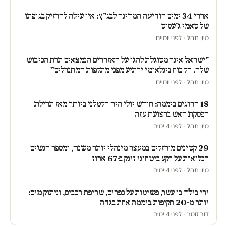
אחרי 34 ימים הודיעה המדינה לבג"ץ: אין עילה להחזיק בגופתו
של סאמי ג'עסוס
סיון תהל · לפני יומיים
"ישראל אינה מסוגלת להגן על האזרחים הנמצאים תחת הכיבוש
שלה. רק כוח בינלאומי ירתיע מפני מתקפות המתנחלים״
סיון תהל · לפני יומיים
18 הרוגים ביממה: חודש יולי היה הקטלני ביותר מאז תחילת
הפסקת האש ברצועת עזה
סיון תהל · לפני 4 ימים
29 קטינים מוחזקים במעצר מינהלי יותר משנה, ומספר הנשים
הכלואות על רקע ביטחוני זינק ב-67 אחוז
סיון תהל · לפני 4 ימים
ירי בילד בן עשר, פשיטות על כפרים, שריפת רכבים, וניתוק מים:
יותר מ-20 תקיפות ביממה אחת בגדה
דור זומר · לפני 4 ימים