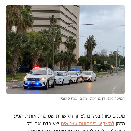
הכניסה למלון דן פנורמה | צילום: עינת פישביין
משנים כיוון! במקום לצרוך תקשורת שמוכרת אותך, הגיע
הזמן
להשקיע בעיתונות עצמאית
שעובדת אך ורק
בשבילך.
בלי בעלי הון. בלי פרסומות. בלי בולשיט.