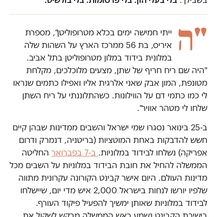
"ה
ייתי חמישה ימים בכלא מטרופוליטן", מספרת
איריס, בת 56 ממרכז הארץ על השהות שלה
במלונית בידוד במלון מטרופוליטן בתל אביב.
"היה שם ריח חריף של שתן, מצעים מלוכלכים, מקלחת
מטונפת, המון אבק שאני אלרגית אליו ואפילו כתמים שנראו
לי כמו כתמי דם על הווילונות. כשהתלוננתי על ריח השתן
שלחו לי מטהר אוויר".
ב-25 בינואר נסגרו שמי ישראל והשבים ממדינות שבהן קיים
חשש להדבקות באחת המוטציות (בריטניה, דנמרק ודרום
אפריקה) נשלחו לבידוד במלוניות.
ב-7 בפברואר
החליטה
הממשלה להחיל את חובת הבידוד במלוניות על השבים מכל
מדינות העולם. היום אישר קבינט הקורונה עקרונית מתווה
שלפיו יורשו לנחות בישראל 2,000 איש מדי יום, שיישלחו
לבידוד במלוניות שאותן ימשיך להפעיל פיקוד העורף.
בישיבת הקבינט נשמע ראש הממשלה מבקש לשקול את