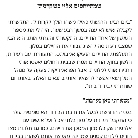
שמתייחסים אליי כשקרנית"
"ביום רביעי הרגשתי כאילו משהו הולך לקרות לי. התקשרתי
לקבלה ואיש לא ענה במשך רבע שעה. היה לי את מספר
הטלפון של אחד החיילים, התקשרתי והערתי אותו. הוא הבין
שמצבי רע וניסה להשיג עבורי את החיילים במלון.
התעלפתי. החיילים הזעיקו אמבולנס. התעוררתי עם רעידות,
הלשון בחוץ. החיילים אמרו שבבית החולים יאפסו אותי
ויחזירו אותי למלונית, אבל הפראמדיקית צעקה על מנהל
המלון שאי אפשר להשאיר אותי בתנאים האלה. באותו יום
שוחררתי לבידוד ביתי".
"נשארתי כאן כערבות"
בפניה הדורשת לבטל את חובת הבידוד האוטומטית עולה
כי התקבלו תלונות על מזון בלתי אכיל ועל אנשים עם
אלרגיות שקיבלו מזון המסכן את חייהם, כמו גם תלונות מצד
הורים לילדים קטנים שמדינה מאלצת אותם לשהות בבידוד