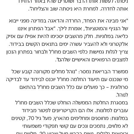
ניסתה לעשות אותו הדבר ושוטרים שהיו באזור החזירו
אותה לחדרה. למחרת היא ניסתה שוב והצליחה".
"אני מבינה את הפחד, החרדה והדאגה במדינה מפני ייבוא
של הנגיף והמוטציות", אומרת לילך. "אבל הפתרון איננו
כליאה במלוניות. חלק מהשבים יסכימו להיות אפילו עם אזיק
אלקטרוני ולא להעביר עשרה ימים בתנאים הקשים בבידוד.
צריך לגלות גמישות כלפי השבים מחו"ל ולבחור בפתרון הנכון
למצבים הרפואיים והאישיים שלהם".
ממשרד הבריאות נמסר: "נוהל מחלים מקורונה קובע שכל
מי שנכנס עם תיעוד החלמה מחו"ל יוכנס לבידוד עד לבדיקה
סרולוגית – כך פועלים עם כלל השבים מחו"ל בהתאם
לנוהל.
במסגרת החלטת הממשלה הוחלט שכלל השבים מחו"ל
עוברים למלונות. אלו הם הקריטריונים לפטור מבידוד
במלונות: מחוסנים ומחלימים מהארץ, מעל גיל 70, קטינים
לא מלווים, נתמכים ונכים עם קושי תפקודי משמעותי
וכיסאות גלגלים, נשים בהריון מעל שבוע 20, מלווים עם