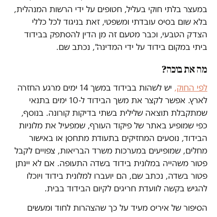
במעצר בלתי חוקי בעליל, חטופים על ידי הרשות המנהלית,
בלא שום בסיס עובדתי ומשפטי, זאת בניגוד לכל כללי
הצדק הטבעי, וכבר מטעם זה מן הדין להסתפק בבידוד
ביתי במקום בידוד על ידי המדינה", נכתב שם.
מה את בוכה?
לפי החוק,
יש לשהות בבידוד במשך 14 ימים מרגע החזרה
לארץ. אפשר לקצר את משך הבידוד ל-10 ימים בתנאי
שמתקבלת תוצאה שלילית בשתי בדיקות קורונה. בנוסף,
כפי שמופיע באתר של פיקוד העורף, שמפעיל את מלוניות
הבידוד, נוסעים המחזיקים בתעודת מתחסן או באישור
מחלים, שמופיעים במערכות משרד הבריאות, צפויים לקבל
פטור משהייה במלונית בידוד בשדה התעופה. אם לא יינתן
פטור בשדה, נכתב שם, הם יועברו למלונית בידוד ויוכלו
להגיש בקשה לוועדת חריגים לקיום הבידוד בבית.
הסיפור של איריס מעיד על כך שהצהרות לחוד ומעשים