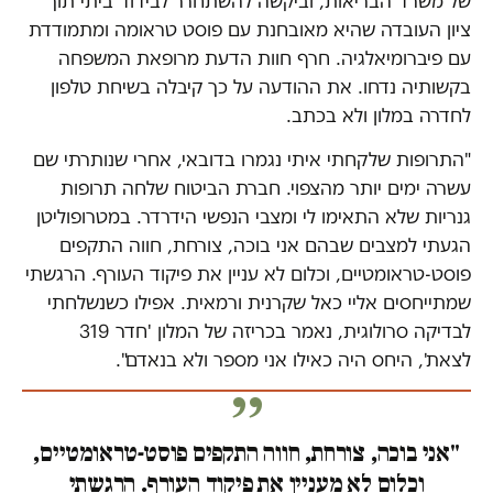
של משרד הבריאות, וביקשה להשתחרר לבידוד ביתי תוך
ציון העובדה שהיא מאובחנת עם פוסט טראומה ומתמודדת
עם פיברומיאלגיה. חרף חוות הדעת מרופאת המשפחה
בקשותיה נדחו. את ההודעה על כך קיבלה בשיחת טלפון
לחדרה במלון ולא בכתב.
"התרופות שלקחתי איתי נגמרו בדובאי, אחרי שנותרתי שם
עשרה ימים יותר מהצפוי. חברת הביטוח שלחה תרופות
גנריות שלא התאימו לי ומצבי הנפשי הידרדר. במטרופוליטן
הגעתי למצבים שבהם אני בוכה, צורחת, חווה התקפים
פוסט-טראומטיים, וכלום לא עניין את פיקוד העורף. הרגשתי
שמתייחסים אליי כאל שקרנית ורמאית. אפילו כשנשלחתי
לבדיקה סרולוגית, נאמר בכריזה של המלון 'חדר 319
לצאת', היחס היה כאילו אני מספר ולא בנאדם".
"אני בוכה, צורחת, חווה התקפים פוסט-טראומטיים,
וכלום לא מעניין את פיקוד העורף. הרגשתי