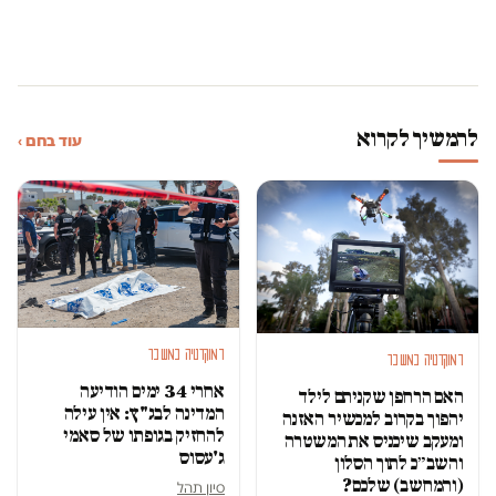
להמשיך לקרוא
עוד בחם ›
דמוקרטיה במשבר
דמוקרטיה במשבר
אחרי 34 ימים הודיעה
האם הרחפן שקניתם לילד
המדינה לבג"ץ: אין עילה
יהפוך בקרוב למכשיר האזנה
להחזיק בגופתו של סאמי
ומעקב שיכניס את המשטרה
ג'עסוס
והשב״כ לתוך הסלון
(והמחשב) שלכם?
סיון תהל