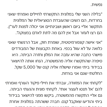
נפשית.
"בלילה השני שלי במלונית התקשרתי לחיילים ואמרתי שאני
בחרדות, הם השיבו שהעובדת הסוציאלית של המלונית
תתקשר אליי ביום ראשון ושבינתיים אני יכולה לפנות לער"ן.
הם רצו לעזור אבל אין להם מה לתת לאדם במצוקה".
"אני אישה קונפורמיסטית, שומרת חוק, אבל הרגשתי שאני
כלואה על לא עוול בכפי. באחת הקבוצות של המבודדים
מישהי כתבה שהיא עזבה את המלון וחזרה הביתה. היא
סיפרה שהתקשרו אליה מהמשטרה, הנחו אותה להישאר
בבידוד ביתי ואמרו שישלח אליה קנס של 5,000 שקל.
החלטתי שגם אני בורחת.
"לקחתי את המזוודה, עברתי את חיילי פיקוד העורף ואמרתי
להם 'אל תנסו לעצור אותי'. לקחתי מונית והגעתי הביתה.
גם אליי התקשרו מהמשטרה, ביקשו ממני להישאר בבידוד
ביתי והודיעו שאקבל קנס. חברה ששהתה במלונית אחרת