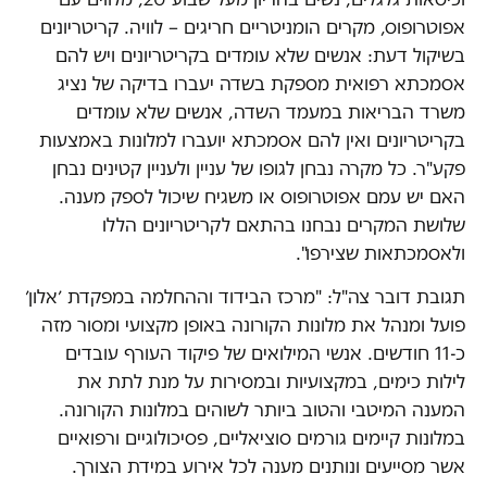
אפוטרופוס, מקרים הומניטריים חריגים – לוויה. קריטריונים
בשיקול דעת: אנשים שלא עומדים בקריטריונים ויש להם
אסמכתא רפואית מספקת בשדה יעברו בדיקה של נציג
משרד הבריאות במעמד השדה, אנשים שלא עומדים
בקריטריונים ואין להם אסמכתא יועברו למלונות באמצעות
פקע"ר. כל מקרה נבחן לגופו של עניין ולעניין קטינים נבחן
האם יש עמם אפוטרופוס או משגיח שיכול לספק מענה.
שלושת המקרים נבחנו בהתאם לקריטריונים הללו
ולאסמכתאות שצירפו".
תגובת דובר צה"ל: "מרכז הבידוד וההחלמה במפקדת ׳אלון׳
פועל ומנהל את מלונות הקורונה באופן מקצועי ומסור מזה
כ-11 חודשים. אנשי המילואים של פיקוד העורף עובדים
לילות כימים, במקצועיות ובמסירות על מנת לתת את
המענה המיטבי והטוב ביותר לשוהים במלונות הקורונה.
במלונות קיימים גורמים סוציאליים, פסיכולוגיים ורפואיים
אשר מסייעים ונותנים מענה לכל אירוע במידת הצורך.