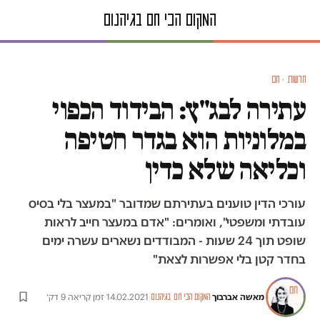
חדשות · חם
עתירה לבג"ץ: הבידוד הכפוי
במלוניות הוא בגדר חטיפה
וכליאה שלא כדין
עורכי הדין טוענים בעתירתם שמדובר "במעצר בלי בסיס
עובדתי ומשפטי", ואומרים: "אדם במעצר חייב לראות
שופט תוך 24 שעות - המבודדים נשארים עשרה ימים
בחדר קטן בלי אפשרות לצאת"
מאשה אברבוך
·
·
14.02.2021
·
זמן קריאה 9 דק׳
המקום הכי חם בגיהנום