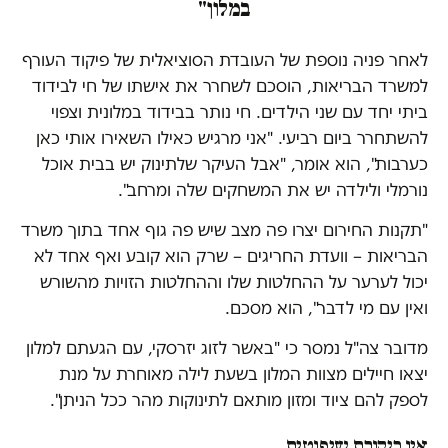
במלון"
לאחר פניה נוספת של העובדת הסוציאלית של פיקוד העורף
למשרד הבריאות, הוסכם לשחרר את אישתו של חי לבידוד
ביתי יחד עם שני הילדים. חי נותר בבידוד במלונית וצפוי
להשתחרר ביום רביעי. "אני מרגיש כאילו השאירו אותי כאן
כערבות", הוא אומר, "אבל העיקר שלתינוק יש בבית אוכל
נורמלי ולילדה יש את המשחקים שלה ומרחב".
"תקנות החירום יצרו פה מצב שיש פה גוף אחד בתוך משרד
הבריאות – וועדת החריגים – שרק הוא קובע ואף אחד לא
יכול לערער על ההחלטות שלו וההחלטות הזויות מהשורש
ואין עם מי לדבר", הוא מסכם.
מדובר צה"ל נמסר כי "באשר לזוג יזרסקי, עם הגעתם למלון
יצאו חיילים מצוות המלון בשעת לילה מאוחרת על מנת
לספק להם ציוד ומזון מותאם לתינוקות מהר ככל הניתן".
אין ביקורת שיפוטית