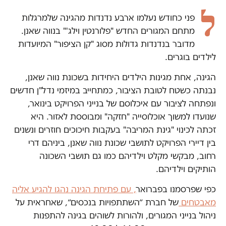
ל
פני כחודש נעלמו ארבע נדנדות מהגינה שלמרגלות
מתחם המגורים החדש "פלורנטין וילג'" בנווה שאנן.
מדובר בנדנדות גדולות מסוג "קן הציפור" המיועדות
לילדים בוגרים.
הגינה, אחת מגינות הילדים היחידות בשכונת נווה שאנן,
נבנתה כשטח לטובת הציבור, כמתחייב במיזמי נדל"ן חדשים
ונפתחה לציבור עם איכלוסם של בנייני הפרויקט בינואר,
שנועדו למשוך אוכלוסייה "חזקה" ומבוססת לאזור. היא
זכתה לכינוי "גינת המריבה" בעקבות חיכוכים חוזרים ונשנים
בין דיירי הפרויקט לתושבי שכונת נווה שאנן, ביניהם דרי
רחוב, מבקשי מקלט וילדיהם כמו גם תושבי השכונה
הותיקים וילדיהם.
כפי שפרסמנו בפברואר
, עם פתיחת הגינה נהגו להגיע אליה
מאבטחים
של חברת ״השתתפויות בנכסים״, שאחראית על
ניהול בנייני המגורים, ולהורות לשוהים בגינה להתפנות