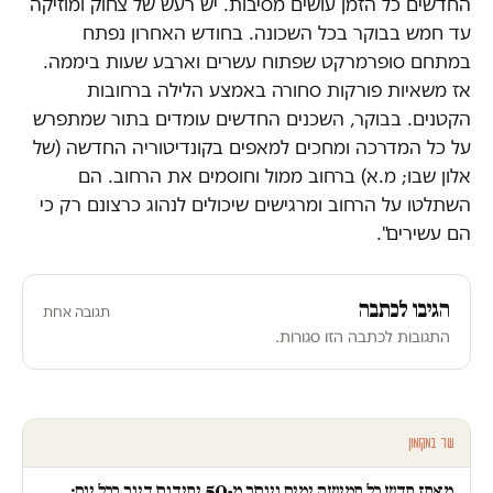
החדשים כל הזמן עושים מסיבות. יש רעש של צחוק ומוזיקה
עד חמש בבוקר בכל השכונה. בחודש האחרון נפתח
במתחם סופרמרקט שפתוח עשרים וארבע שעות ביממה.
אז משאיות פורקות סחורה באמצע הלילה ברחובות
הקטנים. בבוקר, השכנים החדשים עומדים בתור שמתפרש
על כל המדרכה ומחכים למאפים בקונדיטוריה החדשה (של
אלון שבו; מ.א) ברחוב ממול וחוסמים את הרחוב. הם
השתלטו על הרחוב ומרגישים שיכולים לנהוג כרצונם רק כי
הם עשירים".
הגיבו לכתבה
תגובה אחת
התגובות לכתבה הזו סגורות.
עוד במקומון
מאחז חדש כל חמישה ימים ויותר מ-50 יחידות דיור בכל יום: