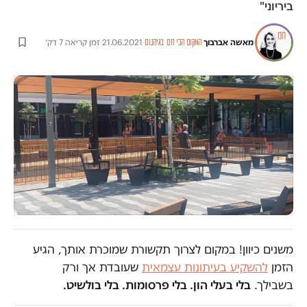
ביריוני"
מאשה אברבוך
·
·
21.06.2021
·
זמן קריאה 7 דק׳
המקום הכי חם בגיהנום
משנים כיוון! במקום לצרוך תקשורת שמוכרת אותך, הגיע
הזמן
להשקיע בעיתונות עצמאית
שעובדת אך ורק
בשבילך.
בלי בעלי הון. בלי פרסומות. בלי בולשיט.