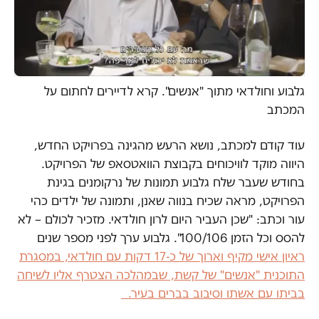
גלבוע וחולדאי מתוך "אנשים". קרא לדיירים לחתום על
המכתב
עוד קודם למכתב, נושא הרעש מהגינה בפרויקט החדש,
היווה מוקד לוויכוחים בקבוצת הוואטסאפ של הפרויקט.
בחודש שעבר שלח גלבוע תמונות של נרקומנים בגינת
הפרויקט, מראה שכיח בנווה שאנן, ותמונה של ילדים כהי
עור וכתב: "שכן העביר היום לרון חולדאי. מזכיר לכולם – לא
להסס וכל הזמן 100/106". גלבוע ערך לפני מספר שנים
ראיון אישי מקיף וארוך של כ-17 דקות עם חולדאי, במסגרת
התוכנית "אנשים" של קשת, שבמהלכה הצטרף אליו לשיחה
בביתו עם אשתו וסיבוב בברים בעיר.