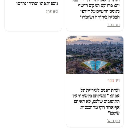
נוספות פונו ובתיהן נהרסו
יום: פרויקט המקום חושף
נתונים חדשים על היקפי
סיון תהל
הבנייה ביהודה ושומרון
דור זומר
דיור ציבורי
ועדת הפנים לעיריית תל
אביב: "נכשלתם בלשמור על
התושבים שלכם, לא ראיתם
אף אחד חוץ מההכנסות
שלכם"
סיון תהל