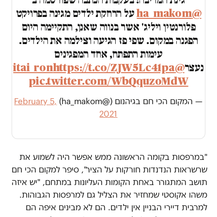
@ha_makom
על הרחקת ילדים מגינה בפרויקט
פלורנטין ויליג' אשר בנווה שאנן, התקיימה היום
הפגנה במקום. שפי פז הגיעה וצילמה את הילדים.
עימות התפתח, אחד המפגינים
נעצר
@itai_ron
https://t.co/ZJW5Lc41pa
pic.twitter.com/WbQquzoMdW
— המקום הכי חם בגיהנום (@ha_makom)
February 5,
2021
"במרפסות בקומה הראשונה ממש אפשר היה לשמוע את
שרשראות הנדנדות חורקות על הציר", סיפר למקום הכי חם
תושב המתגורר באחת הקומות העליונות במתחם, "יש איזה
משהו אקוסטי שמחזיר את הצליל גם למרפסות הגבוהות.
למרבית דיירי הבניין אין ילדים. הם לא מבינים איפה הם