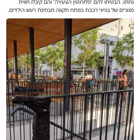
נחתו. הבטיחו להם 'פלורנטין הצעירה' והם קיבלו חווית
מגורים של בנייני רכבת בפתח תקווה מבחינת רעש הילדים.