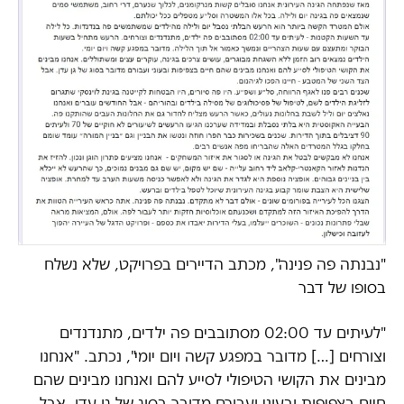
"נבנתה פה פנינה", מכתב הדיירים בפרויקט, שלא נשלח
בסופו של דבר
"לעיתים עד 02:00 מסתובבים פה ילדים, מתנדנדים
וצורחים […] מדובר במפגע קשה ויום יומי", נכתב. "אנחנו
מבינים את הקושי הטיפולי לסייע להם ואנחנו מבינים שהם
חיים בצפיפות ובעוני ועבורם מדובר בסוג של גן עדן. אבל