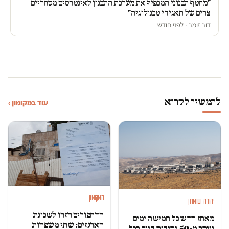
"מחטף תכנוני המכפיף את מערכת התכנון לאינטרסים מסחריים
צרים של תאגידי טכנולוגיה"
דור זומר · לפני חודש
להמשיך לקרוא
עוד במקומון ›
המקומון
יהודה ושומרון
הדחפורים חזרו לשכונת
מאחז חדש כל חמישה ימים
הארגזים: שתי משפחות
ויותר מ-50 יחידות דיור בכל