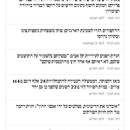
פרויקט המקום חושף נתונים חדשים על היקפי הבנייה ביהודה
ושומרון
דור זומר · לפני שבוע
הדחפורים חזרו לשכונת הארגזים: שתי משפחות נוספות פונו
ובתיהן נהרסו
סיון תהל · לפני 3 שבועות
ועדת הפנים לעיריית תל אביב: "נכשלתם בלשמור על התושבים
שלכם, לא ראיתם אף אחד חוץ מההכנסות שלכם"
סיון תהל · לפני חודש
מאז הקמתה, הממשלה העבירה להתנחלויות 25 אלף דונם ב-114
צווים – כמות השווה לזו ב-22 השנים שלפני כן גם יחד
סיון תהל · לפני חודש
"איבדנו את הריבונות. נשלטים על ידי אנשי ההון": חזית רחבה
נגד חוק חוות השרתים
דור זומר · לפני חודש