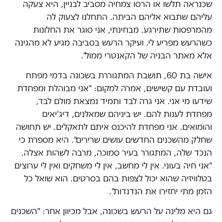
שכנראה תלשו או הרסו צמחיה מסביב לבניין, היא צעקה
עליהם שתבוא אליהם הביתה. התחלנו לצעוק לה
מהמרפסות שתירגע. מבחינתי, אני סוגר את החלונות
כשהרעש מפריע לי. ועיקר הרעש בסביבה מגיע לא מהגינה
אלא מאתר הבניה של הקאנטרי ממול".
אישה בת 60, תושבת המתגוררת בשכונה בדמי מפתח
ועובדת עם קשישים, אמרה למקום: "אני מבוהלת ומפחדת
שידעו מי אני. אני גרה לבד ותמיד נמצאת מולם לבד,
מפחדת לענות להם. יש ביניהם שמאלנים, דיג'יאים
והומואים. אני מפחדת להיכנס איתם לתאקלים. יש תחושה
שחלק מהשכנים החדשים עושים שרירים". היא מספרת כי
הנכד שלה, המתגורר בעיר סמוכה, מרבה לשהות אצלה.
"אני חיה בעוני. אין לי מחשב, אין לי משחקים ואין לי ערוצים
בטלוויזיה שהוא יכול לצפות בהם בסרטים. הוא שואל כל
הזמן מתי יחזירו את הנדנדות".
גם היא מלינה על הרעש בשכונה, אבל מכיוון אחר: "השכנים