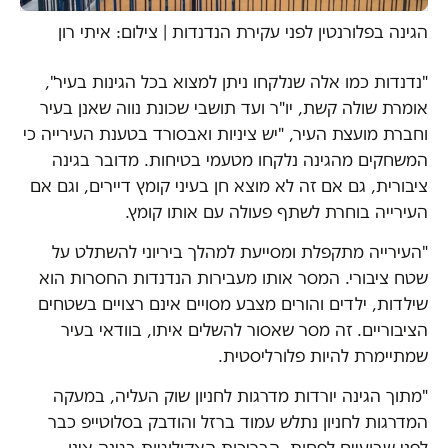
הגינה בפלורנטין לפני עקירת הנדנדות | צילום: איתי רון
"נדנדות כמו אלה שנלקחו ניתן למצוא בכל הגינות בעיר",
אומרת שולה קשת, יו"ר ועד תושבי שכונת נווה שאנן בעיר
וחברת מועצת העיר, "יש ציניות ואבסורד בטענת העירייה כי
המשחקים מהגינה נלקחו מטעמי בטיחות. מדובר בגינה
ציבורית, גם אם זה לא מוצא חן בעיני קומץ דיירים, וגם אם
העירייה בוחרת לשתף פעולה עם אותו קומץ.
"העירייה מתקפלת ומסייעת למהלך ביריוני להשתלט על
שטח ציבורי. המסר אותו מעבירות הנדנדות החסרות הוא
שילדות, ילדים והורים מצבע מסויים אינם רצויים בשטחים
הציבוריים. זה מסר שאסור להשלים איתו, בוודאי בעיר
שמתיימרת להיות פלורליסטית.
"מתוך הגינה יורדות מדרגות לחניון שוק העליה, במעקה
המדרגות לחניון נתלש עמוד ברזל והודבק בסלוטייפ כבר
לפני שבועיים לפחות, הבריכות האקולוגיות בגינה אינן