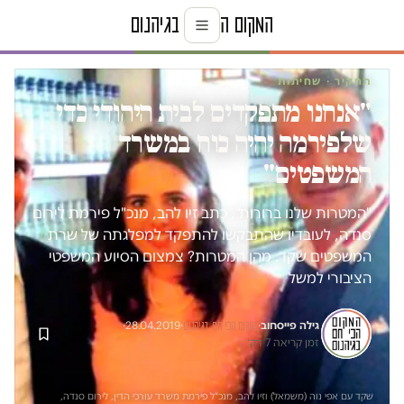
תחקיר · שחיתות
"אנחנו מתפקדים לבית היהודי כדי
שלפירמה יהיה כוח במשרד
המשפטים"
"המטרות שלנו ברורות", כתב זיו להב, מנכ"ל פירמת לירום
סנדה, לעובדיו שהתבקשו להתפקד למפלגתה של שרת
המשפטים שקד. מהן המטרות? צמצום הסיוע המשפטי
הציבורי למשל
גילה פייסחוב
·
·
28.04.2019
·
המקום הכי חם בגיהנום
זמן קריאה 7 דק׳
שקד עם אפי נוה (משמאל) וזיו להב, מנכ"ל פירמת משרד עורכי הדין, לירום סנדה,