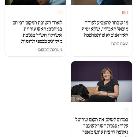
דעות
חם
מי שבחר להצביע לעו״ד
לאחר חשיפת המקום הכי חם
מיכאל ראביליו, שלא יטיף
בגיהנום: ראש עיריית
לאיראנים לעשות מהפכה
אשקלון חשוד בגניבת
מיליונים מכספי תרומות
טובה הרצל
מערכת המקום
חם
במקום לשלם את הקנס שהוטל
עליה: סגנית השר לשעבר
נאלצה לרצות עונש מאסר