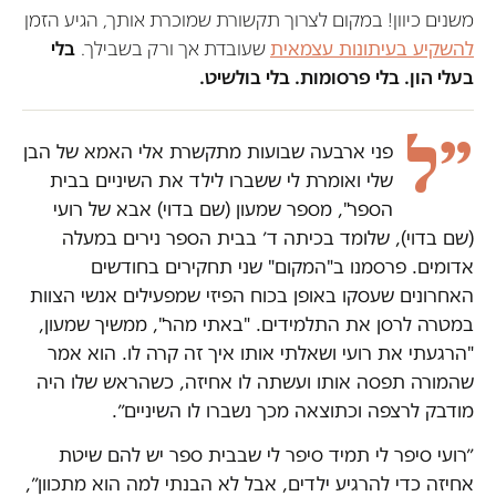
משנים כיוון! במקום לצרוך תקשורת שמוכרת אותך, הגיע הזמן
להשקיע בעיתונות עצמאית
שעובדת אך ורק בשבילך.
בלי
בעלי הון. בלי פרסומות. בלי בולשיט.
״ל
פני ארבעה שבועות מתקשרת אלי האמא של הבן
שלי ואומרת לי ששברו לילד את השיניים בבית
הספר", מספר שמעון (שם בדוי) אבא של רועי
(שם בדוי), שלומד בכיתה ד׳ בבית הספר נירים במעלה
אדומים. פרסמנו ב"המקום" שני תחקירים בחודשים
האחרונים שעסקו באופן בכוח הפיזי שמפעילים אנשי הצוות
במטרה לרסן את התלמידים. "באתי מהר", ממשיך שמעון,
"הרגעתי את רועי ושאלתי אותו איך זה קרה לו. הוא אמר
שהמורה תפסה אותו ועשתה לו אחיזה, כשהראש שלו היה
מודבק לרצפה וכתוצאה מכך נשברו לו השיניים״.
״רועי סיפר לי תמיד סיפר לי שבבית ספר יש להם שיטת
אחיזה כדי להרגיע ילדים, אבל לא הבנתי למה הוא מתכוון״,