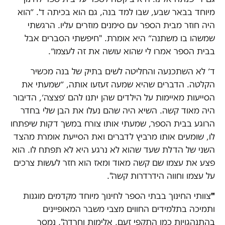
מיוחד בבאר שבע, שבו למד בנה, גם הוא בכיתה ד'. ״הוא
היה חוזר מבית הספר עם סימנים מוזרים עליו. הרגשתי
שמשהו בו משתנה״ היא אומרת. "חיפשתי הסברים אבל
בבית הספר אמרו לי שהוא עושה את זה לעצמו״.
ד׳ לא השתכנעה והחליטה לשים בתיק של בנה מכשיר
הקלטה. הדברים שהיא שמעה זעזעו אותה, ״שמעתי את
הסייעות מאיימות על הילדים שהן יתנו להם ׳פצצה׳, הדיבור
היה מאוד קשה. השיא היה שהם נעלו את הבן שלי בחדר
הרוגע בבית הספר, שמעתי אותו צורח במשך דקות שיפתחו
לו, שומעים אותו מרביץ לדברים ואת הסייעת אומרת מהצד
השני של הדלת שעד שהוא לא נרגע היא לא תפתח לו. הוא
פצע את עצמו שם קשה מאוד ומאז הוא חזר לעשות צרכים
על עצמו וחווה הידרדרות קשה".
"
צוותי החינוך בבתי הספר לחינוך מיוחד מקדמים מוגנות
ותמיכה בתלמידים החווים מצבי משבר המאופיינים
בהתנהגויות כמו התקפי זעם, אלימות וחרדה", נמסר