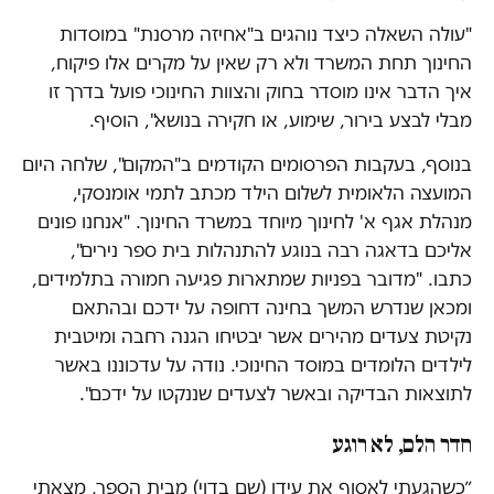
"עולה השאלה כיצד נוהגים ב"אחיזה מרסנת" במוסדות
החינוך תחת המשרד ולא רק שאין על מקרים אלו פיקוח,
איך הדבר אינו מוסדר בחוק והצוות החינוכי פועל בדרך זו
מבלי לבצע בירור, שימוע, או חקירה בנושא", הוסיף.
בנוסף, בעקבות הפרסומים הקודמים ב"המקום", שלחה היום
המועצה הלאומית לשלום הילד מכתב לתמי אומנסקי,
מנהלת אגף א' לחינוך מיוחד במשרד החינוך. "אנחנו פונים
אליכם בדאגה רבה בנוגע להתנהלות בית ספר נירים",
כתבו. "מדובר בפניות שמתארות פגיעה חמורה בתלמידים,
ומכאן שנדרש המשך בחינה דחופה על ידכם ובהתאם
נקיטת צעדים מהירים אשר יבטיחו הגנה רחבה ומיטבית
לילדים הלומדים במוסד החינוכי. נודה על עדכוננו באשר
לתוצאות הבדיקה ובאשר לצעדים שננקטו על ידכם".
חדר הלם, לא רוגע
״כשהגעתי לאסוף את עידו (שם בדוי) מבית הספר, מצאתי