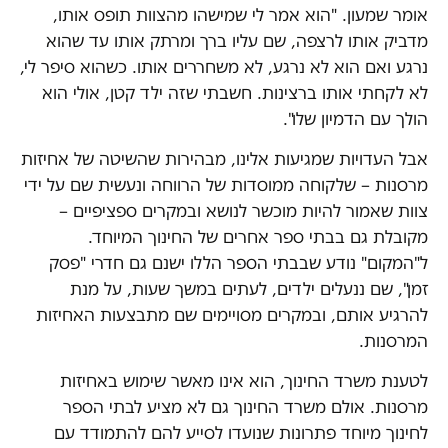
אומר שמעון. "הוא אמר לי שמישהו מהצוות תופס אותו,
מדביק אותו לרצפה, שם עליו ברך ומרתק אותו עד שהוא
נרגע ואם הוא לא נרגע, לא משחררים אותו. כשהוא סיפר לי,
לא לקחתי אותו ברצינות. חשבתי שזה ילד קטן, אולי הוא
הולך עם הדמיון שלו".
אבל העדויות שמגיעות אלינו, מבהירות שהשיטה של אחיזות
מרסנות – שלקוחה ממוסדות של הרווחה ונעשית שם על ידי
צוות שאמור להיות מוכשר לנושא ובמקרים ספציפיים –
מקובלת גם בבתי ספר אחרים של החינוך המיוחד.
ל"המקום" נודע שבבתי הספר הללו ישנם גם חדרי "פסק
זמן", שם ננעלים ילדים, לעתים במשך שעות, על מנת
להרגיע אותם, ובמקרים מסויימים שם מתבצעות האחיזות
המרסנות.
לטענת משרד החינוך, הוא אינו מאשר שימוש באחיזות
מרסנות. אולם משרד החינוך גם לא מציע לבתי הספר
לחינוך מיוחד פתרונות שנועדו לסייע להם להתמודד עם