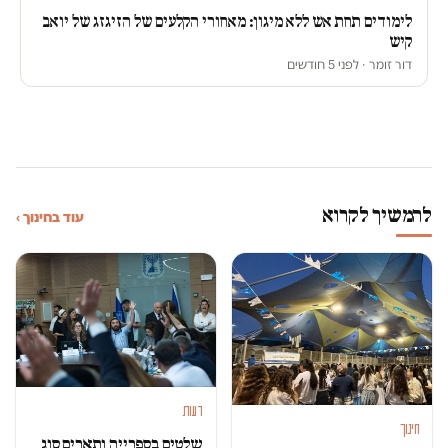
לימודים תחת אש ללא מיגון: מאחורי הקלעים של הזיגזג של יואב
קיש
דור זומר · לפני 5 חודשים
להמשיך לקרוא
עוד בחינוך ›
דעות
חינוך
שלטים בספרייה ותארים סוג