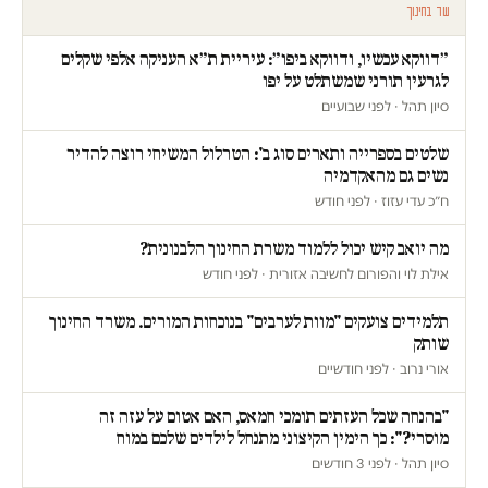
עוד בחינוך
״דווקא עכשיו, ודווקא ביפו״: עיריית ת״א העניקה אלפי שקלים
לגרעין תורני שמשתלט על יפו
סיון תהל · לפני שבועיים
שלטים בספרייה ותארים סוג ב': הטרלול המשיחי רוצה להדיר
נשים גם מהאקדמיה
ח״כ עדי עזוז · לפני חודש
מה יואב קיש יכול ללמוד משרת החינוך הלבנונית?
אילת לוי והפורום לחשיבה אזורית · לפני חודש
תלמידים צועקים "מוות לערבים" בנוכחות המורים. משרד החינוך
שותק
אורי נרוב · לפני חודשיים
"בהנחה שכל העזתים תומכי חמאס, האם אטום על עזה זה
מוסרי?": כך הימין הקיצוני מתנחל לילדים שלכם במוח
סיון תהל · לפני 3 חודשים