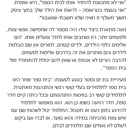
"אני לא מתכוונת להחזיר אותו לבית הספר", היא אומרת.
"אני בעצמי בטראומה – לראות את הילד שלך בתוך צינוק
חשוך מעולף זו חוויה שלא חשבתי שאעבור".
נועה מתארת כיצד עידו היה מספר לה שחמישה אנשי צוות,
ולפעמים יותר, היו סוחבים אותו לחדר ונועלים אותו. ״הם
אלימים כלפי הילדים, ילדים קטנים, למורים אין שם סבלנות
לילדים והם פותרים את זה בדרכים אלימות לפעמים.
להרבה הורים לא אכפת או שאין להם יכולת להתמודד מול
בית הספר״.
מעיריית בת ים נמסר בנוגע לטענות: "בית ספר שחר הינו
בית ספר לתלמידים בעלי קושי רגשי והתנהגות מאתגרת.
לתלמידים קושי רב בוויסות התנהגותם ובכל כיתה קיים חדר
ספח, חדר רגיעה כשמו כן הוא. הוא מאפשר לתלמיד
להירגע בזמן כעס או תסכול. התלמיד יכול לשהות שם עם
איש צוות מהכיתה במידה והוא סוער, או לבדו אם ביקש.
לעולם לא נועלים שם תלמידים לבדם.