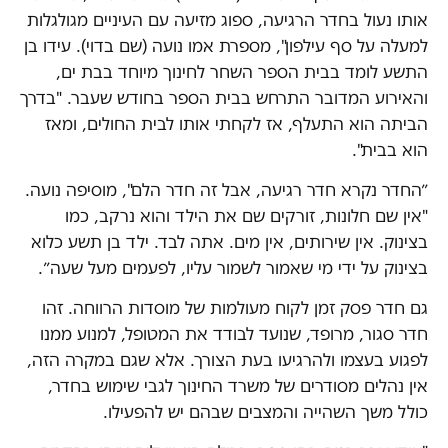
אותו נעול בחדר הרגיעה, ספוג מזיעה עם העיניים מגולגלות
למעלה על סף עילפון", מספרת אמו נועה (שם בדוי). עידו בן
התשע לומד בבית הספר השחר לחינוך מיוחד בבת ים,
והאירוע המדובר התרחש בבית הספר בחודש שעבר. "בדרך
הביתה הוא התעלף, אז לקחתי אותו לבית החולים, ומאז
הוא בבית".
״החדר נקרא חדר רגיעה, אבל זה חדר הלם", מוסיפה נועה.
"אין שם חלונות, זורקים שם את הילד והוא נרקב, כמו
בצינוק. אין שירותים, אין מים. אתה לבד. ילד בן תשע כלוא
בצינוק על ידי מי שאמור לשמור עליו, לפעמים מעל שעה״.
גם חדר פסק זמן לקוח מעולמות של מוסדות הרווחה. זהו
חדר סגור, מרופד, שנועד לבודד את המטופל, למנוע ממנו
לפגוע בעצמו ולהרגיעו בעת הצורך. אלא שגם במקרה הזה,
אין נהלים מסודרים של משרד החינוך לגבי שימוש בחדר,
כולל משך השהייה והמצבים שבהם יש להפעילו.