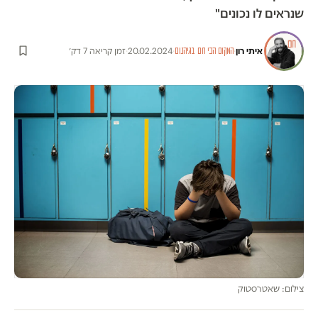
שנראים לו נכונים"
איתי רון
·
·
20.02.2024
·
זמן קריאה 7 דק׳
המקום הכי חם בגיהנום
צילום: שאטרסטוק