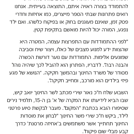
להתמודד בצורה ראויה איתם, התוצאה בעייתית. אנחנו
רואים פתרונות שבתי הספר מייצרים, כמו אחיזות וחדרי
פסק זמן, שאינם מעוגנים בחוק או בפיקוח כלשהו. ואם ילד
נפגע, המורה יכול להיות מואשם בתקיפת קטין.
"לפני ההתמודדות עם התפרצות עצמה, המטרה היא
שהצוות ידע למנוע מצבים של כאלו, ויצור שיח וסביבה
שמונעים אלימות. התמודדות עם נוער דורשת הכשרה
והבנה רבה". לדבריו, הפתרון הוא להוביל לכך שיהיה נוהל
מסודר של משרד החינוך ובהמשך חקיקה. ״הנושא של מגע
פיזי בילדים הוא מורכב, ומחייב חקיקה".
השבוע שלח ח"כ נאור שירי מכתב לשר החינוך יואב קיש,
שבו הביא לידיעתו את המקרה של א' בן ה-15, תלמיד נירים
שסיפורו הובא בכתבת "המקום". מעבר לבקשת סיוע פרטני
לילד, ביקש ח"כ שירי משר החינוך "לבחון את מוסדות
החינוך תחתייך אשר משתמשים ב'אחיזה מרסנת' כדרך
קבע מבלי שום פיקוח".