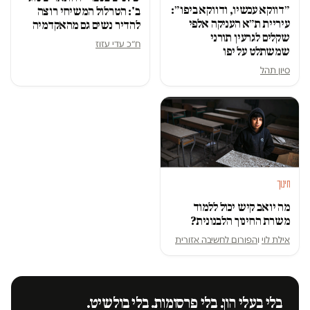
״דווקא עכשיו, ודווקא ביפו״:
ב': הטרלול המשיחי רוצה
עיריית ת״א העניקה אלפי
להדיר נשים גם מהאקדמיה
שקלים לגרעין תורני
ח״כ עדי עזוז
שמשתלט על יפו
סיון תהל
חינוך
מה יואב קיש יכול ללמוד
משרת החינוך הלבנונית?
אילת לוי
ו
הפורום לחשיבה אזורית
בלי בעלי הון. בלי פרסומות. בלי בולשיט.