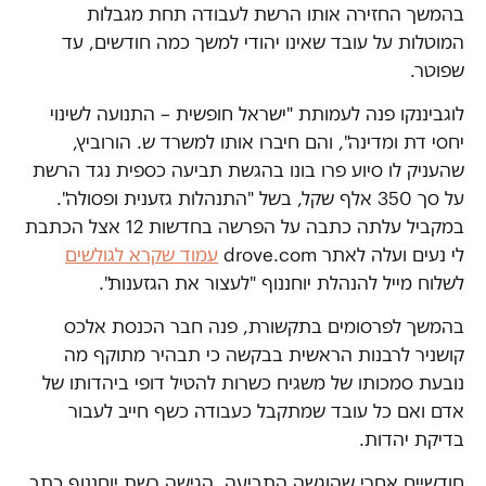
בהמשך החזירה אותו הרשת לעבודה תחת מגבלות
המוטלות על עובד שאינו יהודי למשך כמה חודשים, עד
שפוטר.
לוגביננקו פנה לעמותת "ישראל חופשית – התנועה לשינוי
יחסי דת ומדינה", והם חיברו אותו למשרד ש. הורוביץ,
שהעניק לו סיוע פרו בונו בהגשת תביעה כספית נגד הרשת
על סך 350 אלף שקל, בשל "התנהלות גזענית ופסולה".
במקביל עלתה כתבה על הפרשה בחדשות 12 אצל הכתבת
לי נעים ועלה לאתר drove.com
עמוד שקרא לגולשים
לשלוח מייל להנהלת יוחננוף "לעצור את הגזענות".
בהמשך לפרסומים בתקשורת, פנה חבר הכנסת אלכס
קושניר לרבנות הראשית בבקשה כי תבהיר מתוקף מה
נובעת סמכותו של משגיח כשרות להטיל דופי ביהדותו של
אדם ואם כל עובד שמתקבל כעבודה כשף חייב לעבור
בדיקת יהדות.
חודשיים אחרי שהוגשה התביעה, הגישה רשת יוחננוף כתב