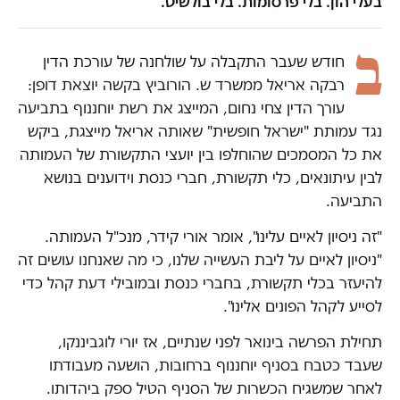
בעלי הון. בלי פרסומות. בלי בולשיט.
ב
חודש שעבר התקבלה על שולחנה של עורכת הדין
רבקה אריאל ממשרד ש. הורוביץ בקשה יוצאת דופן:
עורך הדין צחי נחום, המייצג את רשת יוחננוף בתביעה
נגד עמותת "ישראל חופשית" שאותה אריאל מייצגת, ביקש
את כל המסמכים שהוחלפו בין יועצי התקשורת של העמותה
לבין עיתונאים, כלי תקשורת, חברי כנסת וידוענים בנושא
התביעה.
"זה ניסיון לאיים עלינו", אומר אורי קידר, מנכ"ל העמותה.
"ניסיון לאיים על ליבת העשייה שלנו, כי מה שאנחנו עושים זה
להיעזר בכלי תקשורת, בחברי כנסת ובמובילי דעת קהל כדי
לסייע לקהל הפונים אלינו".
תחילת הפרשה בינואר לפני שנתיים, אז יורי לוגביננקו,
שעבד כטבח בסניף יוחננוף ברחובות, הושעה מעבודתו
לאחר שמשגיח הכשרות של הסניף הטיל ספק ביהדותו.