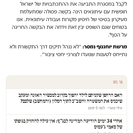
לקבל במסגרת התביעה את ההתכתבויות של ישראל
חופשית עם עיתונאים הינה בקשה פסולה שמתעלמת
מעיקרון בסיסי של חיסיון מקורות ועבודה עיתונאית. אנו
בטוחים שגם השופט יבין זאת וידחה את הבקשה החריגה
על הסף".
מרשת יוחננוף נמסר:
״לא ננהל תיקים דרך התקשורת ולא
נתייחס לטענות שנועדו לצורכי יחסי ציבור״.
עוד בחם
האם הרחפן שקניתם לילד יהפוך בקרוב למכשיר האזנה ומעקב
שיכניס את המשטרה והשב״כ לתוך הסלון (והמחשב) שלכם?
אילי פארי · לפני 5 ימים
אחרי 34 ימים הודיעה המדינה לבג"ץ: אין עילה להחזיק בגופתו
של סאמי ג'עסוס