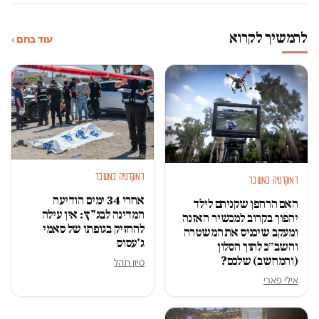
להמשיך לקרוא
עוד בחם ›
דמוקרטיה במשבר
דמוקרטיה במשבר
אחרי 34 ימים הודיעה
האם הרחפן שקניתם לילד
המדינה לבג"ץ: אין עילה
יהפוך בקרוב למכשיר האזנה
להחזיק בגופתו של סאמי
ומעקב שיכניס את המשטרה
ג'עסוס
והשב״כ לתוך הסלון
(והמחשב) שלכם?
סיון תהל
אילי פארי