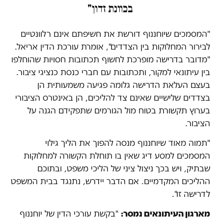
בכוונת זדון"
"המסמכים שיוחננוף דורשת את חשיפתם אינם רלוונטיים
לבירור המחלוקות בין הצדדים", אומרת עורכת הדין אריאל.
"מדובר בדרישה מופרכת לחשוף תכתובות חסויות שהוחלפו
בין עיתונאי למקור, ותכתובות עם חברי כנסת כנציגי ציבור.
בעצם העלאת הדרישה גלומה פגיעה משמעותית הן
בצדדים שלישיים שאינם צד להליכים, הן באינטרס הציבורי
בערוץ תקשורת בטוח מול הגורמים שתפקידם הגנה על
הציבור.
"תמוה מאוד שיוחננוף מנסה להפוך את הליך גילוי
המסמכים למסע דיג שאין בו תוחלת הקשורה למחלוקות
שבתיק, ויש בכך ניצול ציני של הליכי משפט, ובתוכם
ההליכים המקדמיים. אם הדבר יידרש, נתנגד בבית המשפט
לדרישה זו".
מארגון העיתונאים נמסר:
"בקשת עורכי הדין של יוחננוף