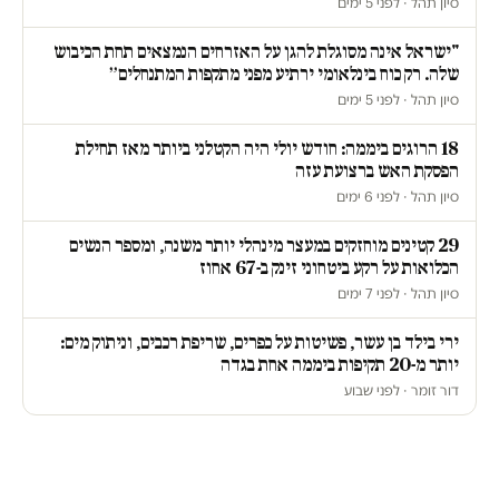
סיון תהל · לפני 5 ימים
"ישראל אינה מסוגלת להגן על האזרחים הנמצאים תחת הכיבוש
שלה. רק כוח בינלאומי ירתיע מפני מתקפות המתנחלים״
סיון תהל · לפני 5 ימים
18 הרוגים ביממה: חודש יולי היה הקטלני ביותר מאז תחילת
הפסקת האש ברצועת עזה
סיון תהל · לפני 6 ימים
29 קטינים מוחזקים במעצר מינהלי יותר משנה, ומספר הנשים
הכלואות על רקע ביטחוני זינק ב-67 אחוז
סיון תהל · לפני 7 ימים
ירי בילד בן עשר, פשיטות על כפרים, שריפת רכבים, וניתוק מים:
יותר מ-20 תקיפות ביממה אחת בגדה
דור זומר · לפני שבוע