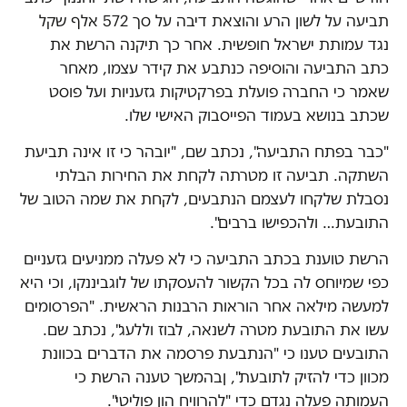
תביעה על לשון הרע והוצאת דיבה על סך 572 אלף שקל
נגד עמותת ישראל חופשית. אחר כך תיקנה הרשת את
כתב התביעה והוסיפה כנתבע את קידר עצמו, מאחר
שאמר כי החברה פועלת בפרקטיקות גזעניות ועל פוסט
שכתב בנושא בעמוד הפייסבוק האישי שלו.
"כבר בפתח התביעה", נכתב שם, "יובהר כי זו אינה תביעת
השתקה. תביעה זו מטרתה לקחת את החירות הבלתי
נסבלת שלקחו לעצמם הנתבעים, לקחת את שמה הטוב של
התובעת… ולהכפישו ברבים".
הרשת טוענת בכתב התביעה כי לא פעלה ממניעים גזעניים
כפי שמיוחס לה בכל הקשור להעסקתו של לוגביננקו, וכי היא
למעשה מילאה אחר הוראות הרבנות הראשית. "הפרסומים
עשו את התובעת מטרה לשנאה, לבוז וללעג", נכתב שם.
התובעים טענו כי "הנתבעת פרסמה את הדברים בכוונת
מכוון כדי להזיק לתובעת", ןבהמשך טענה הרשת כי
העמותה פעלה נגדם כדי "להרוויח הון פוליטי".