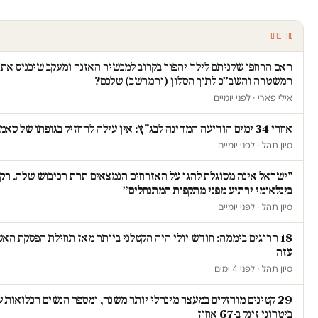
עוד בחם
האם הרחפן שקניתם לילד יהפוך בקרוב למכשיר האזנה ומעקב שיכניס את
המשטרה והשב״כ לתוך הסלון (והמחשב) שלכם?
אילי פארי · לפני יומיים
אחרי 34 ימים הודיעה המדינה לבג"ץ: אין עילה להחזיק בגופתו של סאמי ג'עסוס
סיון תהל · לפני יומיים
"ישראל אינה מסוגלת להגן על האזרחים הנמצאים תחת הכיבוש שלה. רק 
בינלאומי ירתיע מפני מתקפות המתנחלים״
סיון תהל · לפני יומיים
18 הרוגים ביממה: חודש יולי היה הקטלני ביותר מאז תחילת הפסקת הא
עזה
סיון תהל · לפני 4 ימים
29 קטינים מוחזקים במעצר מינהלי יותר משנה, ומספר הנשים הכלואות ע
ביטחוני זינק ב-67 אחוז