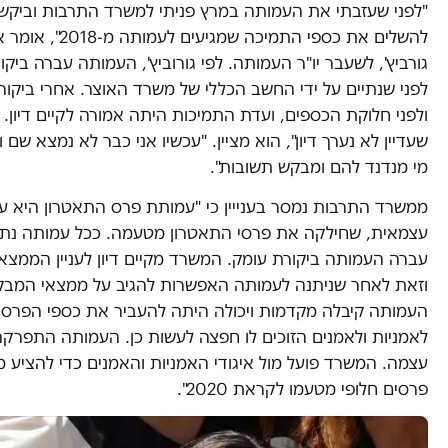
"לפני שעזבתי את העמותה במרץ פניתי למשרד התרבות וביקשת
להשלים את כספי התמיכה שמגיעים לעמ
גורביץ', לשעבר יו"ר העמותה. לפי גורוביץ', העמותה עברה ביקו
לפני שנתיים על ידי החשב הכללי של משרד האוצר. אחרי ביקורת
ולפני חלוקת הכספים, ועדת התמיכות היתה אמורה לקיים דיון. "
שעדיין לא נערך דיון", הוא מציין. "עכשיו אני כבר לא נמצא שם ו
מי מנדנד להם ומבקש תשובות".
ממשרד התרבות נמסר בענייין כי "עמותת פרס התאטרון היא ע
עצמאית, שחילקה את פרסי התאטרון מטעמה. ככל עמותה נת
עברה העמותה ביקורת עומק. המשרד מקיים דיון לעניין הממצא
וזאת לאחר שניתנה לעמותה האפשרות להגיב על ממצאי המבקר. 
העמותה קיבלה מקדמות ויכולה היתה להעביר את כספי הפרסי
לאמניות ולאמנים הזוכים לו חפצה לעשות כן. העמותה התפרק
עצמה. המשרד פועל מול איגודי האמניות והאמנים כדי להציע מנ
פרסים חלופי מטעמו לקראת 2020".