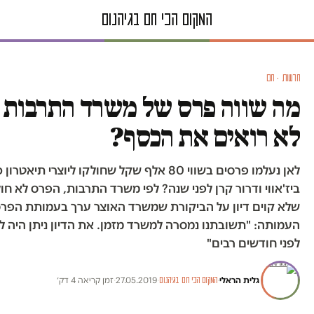
חדשות · חם
מה שווה פרס של משרד התרבות 
לא רואים את הכסף?
לאן נעלמו פרסים בשווי 80 אלף שקל שחולקו ליוצרי תיאטר
ביז'אווי ודרור קרן לפני שנה? לפי משרד התרבות, הפרס לא ח
שלא קוים דיון על הביקורת שמשרד האוצר ערך בעמותת הפרס
העמותה: "תשובתנו נמסרה למשרד מזמן. את הדיון ניתן היה 
לפני חודשים רבים"
גלית הראלי
·
·
27.05.2019
·
זמן קריאה 4 דק׳
המקום הכי חם בגיהנום