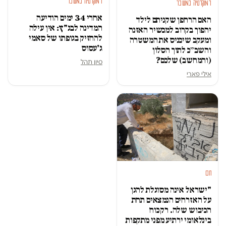
דמוקרטיה במשבר
דמוקרטיה במשבר
אחרי 34 ימים הודיעה
האם הרחפן שקניתם לילד
המדינה לבג"ץ: אין עילה
יהפוך בקרוב למכשיר האזנה
להחזיק בגופתו של סאמי
ומעקב שיכניס את המשטרה
ג'עסוס
והשב״כ לתוך הסלון
(והמחשב) שלכם?
סיון תהל
אילי פארי
חם
"ישראל אינה מסוגלת להגן
על האזרחים הנמצאים תחת
הכיבוש שלה. רק כוח
בינלאומי ירתיע מפני מתקפות