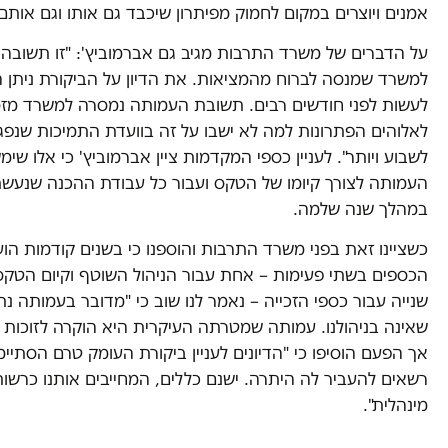
אמנים ויוצרים במקום לחמוק מפיתרון שיכבד גם אותו וגם אותם
על הדברים של משרד התרבות מגיב גם אברמוביץ': "זו תשובה א
למשרד שמנסה לברוח מהמציאות. את הדיון על הביקורת ניתן ה
לעשות לפני חודשים רבים. תשובת העמותה נמסרה למשרד מזמ
לאלוהים הפתרונות למה לא ישבו על זה בוועדת התמיכות שנ
לשבוע ויותר". לעניין כספי המקדמות ציין אברמוביץ' כי אלו שימ
העמותה לצורך קיומו של הטקס ועבור כל עבודת ההכנה שנעש
במהלך שנה שלמה.
כשציינו זאת בפני משרד התרבות והוספנו כי בשנים קודמות הוע
הכספים בשתי פעימות – אחת עבור הניהול השוטף וקיום הטקס
שנייה עבור כספי הזכייה – נאמר לנו שוב כי "מדובר בעמותה נ
שאינה בניהולנו. עמותה שמטרתה העיקרית היא הוקרה לזוכות ול
אך הפעם הוסיפו כי "הדיונים לעניין ביקורת העומק טרם הסתיימו 
רשאים להעביר לה היתרה. ישנם כללים, המחייבים אותנו כרשו
מינהלית".