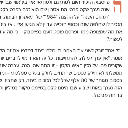
ה
פייסבוק הזכיר היום למתרגם ולמחזאי אלי ביז'אווי שבדיוק
שנה נערך טקס פרסי התיאטרון שם הוא זכה בפרס בקטג
"תרגום השנה" על ההצגה "1984" של תיאטרון הב
הזכיר לו שחלפה שנה וכספי הזכייה עדיין לא הגיעו אליו. אז ביז'
את מה שמצופה ממנו ופרסם פוסט זועם בפייסבוק – כי מה עוד 
לעשות?
"כל אחד זורק לשני את האחריות וכולם ביחד דפדפו את זה הלא
אומר. "אין ערך למילה, להתחייבות. כל זה הוא דימוי לדברים יות
שקורים פה. על הזין האיש הקטן – זו התחושה. הנה, עברה שנ
ממשלתי לא חילק כספים שהתחייב לחלק בטקס ממלכתי – ומד
בסכום מגוחך של 80 אלף שקל לכל הזוכים ביחד. רק שתבינ
הזה נערך באותו שבוע שבו מימנו טקס בטיימס סקוור במיליון וחצ
בדיחה מביכה".