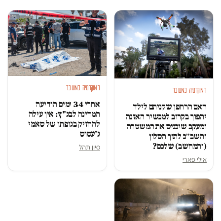
דמוקרטיה במשבר
דמוקרטיה במשבר
אחרי 34 ימים הודיעה
האם הרחפן שקניתם לילד
המדינה לבג"ץ: אין עילה
יהפוך בקרוב למכשיר האזנה
להחזיק בגופתו של סאמי
ומעקב שיכניס את המשטרה
ג'עסוס
והשב״כ לתוך הסלון
(והמחשב) שלכם?
סיון תהל
אילי פארי