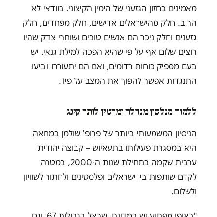
מאמינים בחזון הגזעני של הימין הקיצוני. בוודאי לא
הרוב. חלק מהישראלים אדישים, חלק מפחדים, חלק
גזענים וחלק ניכר הם אנשים טובים ושוחרי צדק שהיו
רוצים שלום אף על פי שהיא הפכה למילת גנאי. יש
בעם מספיק כוחות רדומים, ואם הם יתעוררו ויביעו
התנגדות אפשר להפוך את המצב על פיו".
ללמוד מנלסון מנדלה ומרטין לותר קינג
הניסיון המשמעותי ביותר של פרופ' שולמן במחאה
היא במסגרת פעילותו בתעאיוש – קבוצה יהודית
ערבית שקמה בתחילת שנות ה-2000, במטרה
לקדם שותפות בין ישראלים ופלסטינים ולחתור לשוויון
ולשלום.
"באופן מפתיע יש במדינת ישראל בגבולות 67' וגם