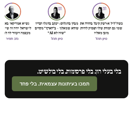
כשח'ליל א-רשק קיבל בחזרה את
מבחן בוזגלוס: יעקב בוזגלו הכריז
נשיא אמריקאי באמת ט
שמו גם המוות שלו הפסיק להיות
שהוא שמאלני – ב״הארץ״ מקווים
לישראל יהיה זה שיציל 
מובן מאליו
״שזה לא AI״
מעצמה ויעזור לה לסיים
הכיבוש
סיון תהל
סיון תהל
נדב תמיר
בלי בעלי הון. בלי פרסומות. בלי בולשיט.
תמכו בעיתונות עצמאית. בלי פחד