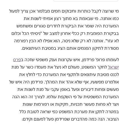
מי שרוצה לקבל כותרות וחיבוקים חמים מבלפור אכן צריך לפעול
כמו אוחנה. מי שבאמת בא מתוך רצון אמיתי לשנות את
המערכת היה שומר את הביקורת לחדרים סגורים ומשתמש
בביקורת הפומבית רק ככלי אחרון למצב של "ניסיתי הכל וכלום
לא עזר". אוחנה לא רק שלא ניסה, הוא אפילו לא הכין רפורמה
מסודרת לתיקון הפגמים אותם הציג במסיבת העיתונאים.
לעומתו פרופ' פרידמן, איש עקרונות וענק משפטי שזכה ב
פרס
ישראל
לחקר המשפט, מעולם לא ניצל את מעמדו כשר על מנת
לכנס מסיבת עיתונאים ולתקוף את המערכת כדי לחלץ את
אולמרט מפשעיו, אף שלא אהד את המהלך. פרידמן היה איש של
מעשים ופחות דיבורים ופעל באופן עקבי על מנת לשנות את
המערכת המשפטית על פי השקפת עולמו. לצורך זה הוא הגה
ויצר לא פחות מעשר תכניות, חקיקות או רפורמות שונות
במטרה לתקן את מערכת המשפט כפי שראה לטובת כלל
הציבור. הנה כמה מהדברים שפרידמן פעל למענם וקידם: