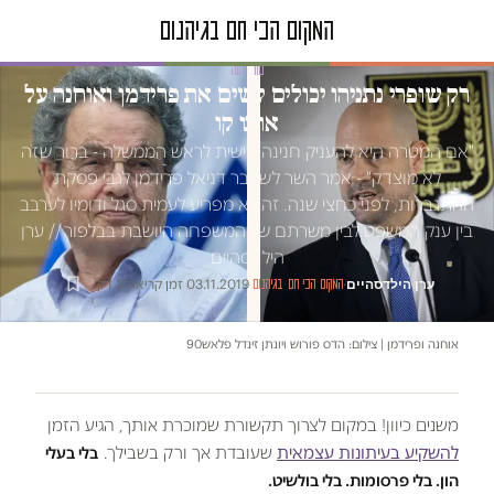
טור דעה
רק שופרי נתניהו יכולים לשים את פרידמן ואוחנה על
אותו קו
"אם המטרה היא להעניק חנינה אישית לראש הממשלה - ברור שזה
לא מוצדק" - אמר השר לשעבר דניאל פרידמן לגבי פסקת
ההתגברות, לפני כחצי שנה. זה לא מפריע לעמית סגל ודומיו לערבב
בין ענק המשפט לבין משרתם של המשפחה היושבת בבלפור // ערן
הילדסהיים
ערן הילדסהיים
·
·
03.11.2019
·
זמן קריאה 3 דק׳
המקום הכי חם בגיהנום
אוחנה ופרידמן | צילום: הדס פורוש ויונתן זינדל פלאש90
משנים כיוון! במקום לצרוך תקשורת שמוכרת אותך, הגיע הזמן
להשקיע בעיתונות עצמאית
שעובדת אך ורק בשבילך.
בלי בעלי
הון. בלי פרסומות. בלי בולשיט.