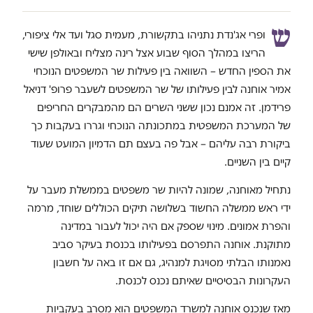
ש
ופרי אג'נדת נתניהו בתקשורת, מעמית סגל ועד אלי ציפורי,
הריצו במהלך הסוף שבוע אצל רינה מצליח ובאולפן שישי
את הספין החדש – השוואה בין פעילות שר המשפטים הנוכחי
אמיר אוחנה לבין פעילותו של שר המשפטים לשעבר פרופ' דניאל
פרידמן. זה אמנם נכון ששני השרים הם מהמבקרים החריפים
של המערכת המשפטית במתכונתה הנוכחי וגררו בעקבות כך
ביקורת רבה עליהם – אבל פה בעצם תם הדמיון המועט שעוד
קיים בין השניים.
נתחיל מאוחנה, שמונה להיות שר משפטים בממשלת מעבר על
ידי ראש ממשלה החשוד בשלושה תיקים הכוללים שוחד, מרמה
והפרת אמונים. מינוי שספק אם היה יכול לעבור במדינה
מתוקנת. אוחנה התפרסם בפעילותו בכנסת בעיקר סביב
נאמנותו הבלתי מסויגת למנהיג, גם אם זו באה על חשבון
העקרונות הבסיסיים שאיתם נכנס לכנסת.
מאז שנכנס אוחנה למשרד המשפטים הוא מסרב בעקביות