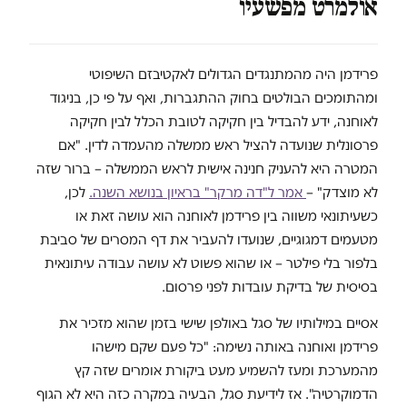
אולמרט מפשעיו
פרידמן היה מהמתנגדים הגדולים לאקטיבזם השיפוטי
ומהתומכים הבולטים בחוק ההתגברות, ואף על פי כן, בניגוד
לאוחנה, ידע להבדיל בין חקיקה לטובת הכלל לבין חקיקה
פרסונלית שנועדה להציל ראש ממשלה מהעמדה לדין. "אם
המטרה היא להעניק חנינה אישית לראש הממשלה – ברור שזה
לא מוצדק" –
אמר ל"דה מרקר" בראיון בנושא השנה.
לכן,
כשעיתונאי משווה בין פרידמן לאוחנה הוא עושה זאת או
מטעמים דמגוגיים, שנועדו להעביר את דף המסרים של סביבת
בלפור בלי פילטר – או שהוא פשוט לא עושה עבודה עיתונאית
בסיסית של בדיקת עובדות לפני פרסום.
אסיים במילותיו של סגל באולפן שישי בזמן שהוא מזכיר את
פרידמן ואוחנה באותה נשימה: "כל פעם שקם מישהו
מהמערכת ומעז להשמיע מעט ביקורת אומרים שזה קץ
הדמוקרטיה". אז לידיעת סגל, הבעיה במקרה כזה היא לא הגוף