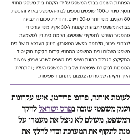
הפחתת העומס בבתי המשפט על ידי הקמת בית משפט מחוזי
נוסף, מינוי כ-100 שופטים נוספים לבתי-המשפט בארץ והוספת
80 תקנים, מינוי יותר מ-20 דיינים, והגדלת סכום התביעה
בבית-המשפט לתביעות קטנות ל-30 אלף; מינוי עורכי דין
מהמגזר הפרטי לתפקידי שופטים; הקמת בית דין למשמעת
לנבחרי ציבור; מלחמה בפשע המאורגן; חיזוק הערכאות של בית
משפט השלום ובית המשפט המחוזי; קידום חקיקת חוק יסוד
החקיקה; הגבלת כהונת נשיאי בית משפט לשבע שנים; צמצום
הסמכות לביקורת שיפוטית של בית המשפט העליון; והתחלת
הליך חקיקה שמטרתה צמצום מתחם השפיטות.
לעומת אוחנה, פרופ' פרידמן, איש עקרונות
וענק משפטי שזכה ב
פרס ישראל
לחקר
המשפט, מעולם לא ניצל את מעמדו על
מנת לתקוף את המערכת וכדי לחלץ את