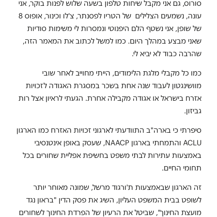
סורוס, גם אני מקבל שיחות טלפון בשעה שלוש לפנות בוקר, אני
עונה, נשמעים הצלילים של הטריו לפסנתר, צ'לו וכינור, אופוס 8
של שופן, אני נשטף הלם היפנוטי ונמסרות לי משימות סודיות
שאני מבצע במהלך היום. כמו למשל לכתוב את המאמר הזה,
שהרבה כבוד לא יביא לי.
כמו כל מקבלי מלגת הלימודים, הייתי מחוייב לאחר שובי
מוושינגטון לעבוד שנה אחת בשכר במסגרת האגודה לזכויות
אזרח בישראל או אגודה מקבילה אחרת. הגעתי לראיון אצל רות
גביזון.
סיפרתי כי בארה"ב התוודעתי לארגוני זכויות האזרח כמו הארגון
ACLU והתמחתי בארגון NAACP, שעסק באופן אינטנסיבי
באמצעות עתירות לבתי משפט בחשיפת אפליית שחורים בכל
תחומי החיים.
זה הארגון שבאמצעות ת'ורגוד מרשל, שמונה מאוחר יותר
לשופט בבית המשפט העליון, השיג את פסק הדין "בראון נגד
מועצת החינוך", שביטל את הרעיון של הפרדת החינוך לשחורים