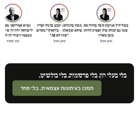
כשח'ליל א-רשק קיבל בחזרה את
מבחן בוזגלוס: יעקב בוזגלו הכריז
נשיא אמריקאי באמת ט
שמו גם המוות שלו הפסיק להיות
שהוא שמאלני – ב״הארץ״ מקווים
לישראל יהיה זה שיציל 
מובן מאליו
״שזה לא AI״
מעצמה ויעזור לה לסיים
הכיבוש
סיון תהל
סיון תהל
נדב תמיר
בלי בעלי הון. בלי פרסומות. בלי בולשיט.
תמכו בעיתונות עצמאית. בלי פחד