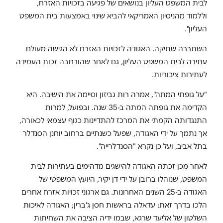
לבית המשפט העליון בנושאים של פגיעה בזכויות האזרח,
וללמוד מהניסיון האמריקאי להביא שינוי באמצעות בית המשפט
העליון".
השתררה שתיקה. האגודה לזכויות האזרח לא הגישה מעולם
עתירה לבית המשפט העליון, גם לאחר שהורחבה זכות העמידה
לעתירות ציבוריות.
"על גופתי המתה", אמרה רות גביזון וסיימה את הישיבה. היא
הקדימה את גופתה המתה ב-35 שנה. ובפועל, למרות
התנגדותה הקמתי את המרכז להתדיינות כגוף עצמאי לכאורה,
אך נתמך על ידי האגודה, שפעל כשנתיים ברחוב יוחנן הסנדלר
בתל אביב, ועל כן נקרא "הסנדלרייה".
לאחר מכן זכתה האגודה להישגים מדהימים בעתירות לבית
המשפט, שנוהלו ברובן על ידי דן יקיר, היועץ המשפטי של
האגודה ב-25 השנים האחרונות. גם ארגוני זכויות אזרח אחרים
הלכו בדרך זאת: עדאלה בראשות חסן ג'ברין; האגודה לאיכות
השלטון של אליעד שרגא, שבמו ידיה הציבה את השחיתות