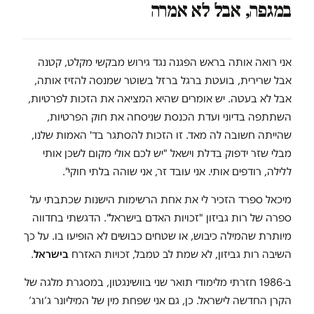
במגפה, אבל לא אמרה
אני רואה אותה בראש הפגנה נגד גירוש מבקשי מקלט, קטנה
אבל שרירית, בועטת ברגל ברזל בשוטר שמנסה להזיז אותה,
אבל לא בעטה. יש אומרים שהיא המציאה את הזכות לפרטיות,
השתתפה בדיוני ועדת הכנסת שניסחה את חוק הפרטיות,
שהייתה חשובה לה מאד. זו הזכות להסתגר בד' האמות שלנו,
מבלי שזר ידפוק בדלת וישאל "יש לכם אולי מקום לשכן אותי
ללילה, רודפים אותי. אני עובד זר, אני שוהה בלתי חוקי".
מיכאל ספרד הזכיר לי את אחת הרשימות הישנות שכתבתי על
ספרה של רות גביזון "זכויות האדם בישראל". הדגשתי בחדווה
מיותרת שהמילה כיבוש, או שטחים כבושים לא הופיעו בו. על כך
השיבה רות גביזון, לא שמת לב טמבל, זכויות האזרח
בישראל
.
ב-1986 חזרתי מלימודי תואר שני בוושינגטון, במסגרת מלגה של
הקרן החדשה לישראל. כן, גם אני שפחת מין של המיליונר ג’ורג’