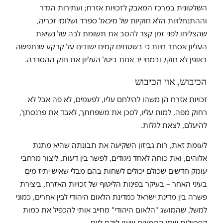
השלטונית במרכז המאבק לזכויות אזרח; ועתירות הגדר
וההתנחלויות הלא חוקיות של מיכאל ספרד ושלומי זכריה,
שהצליחו לפני זמן קצר להסב את תשומת לבה של נשיאת
העליון אסתר חיות כי בשטחים קמים ישובים על קרקע שנתפשה
באופן לא חוקי, ובמחי יד אחת ביטל העליון את חוק ההסדרה.
הכיבוש, אוי הכיבוש
זכויות אזרח הן משהו להילחם עליו, לפעמים, לא פה אבל לא
רחוק מפה, למות עליו, לסכן את משפחתך, לאבד את פרנסתך,
להיעלם, לצאת לגלות.
לעומת זאת, רות גביזון השקיעה את תבונתה שהיא מתנת
אלוהים, ואת כוחה לאחד ניגודים, לפשר בין דעות, ליצור מרחבי
עומק חדשים שכולם יכולים לשחות בהם מבלי שאיש יתיז מים
בעיני האחר – בעיקר בפינות הליטוף של זכויות האזרח, ביצירת
פשרה בין מדינת ישראל כמדינת הלאום היהודי לבין אחרים, כמוני
למשל, שהמושג "הלאום היהודי" מחייב אותי להכפיל את כמות
קפסולות שמן הרימונים שאני לוקח ליום.