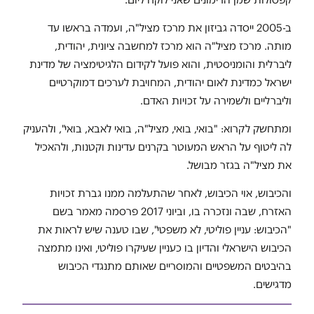
ב-2005 ייסדה גביזון את מרכז מציל"ה, ועמדה בראשו עד
מותה. מרכז מציל"ה הוא מרכז למחשבה ציונית, יהודית,
ליברלית והומניסטית, והוא פועל לקידום הלגיטימציה של מדינת
ישראל כמדינת לאום יהודית, המחויבת לערכים דמוקרטיים
וליברליים ולשמירה על זכויות האדם.
ומתחשק לקרוא: "בואי, בואי, מציל"ה, בואי לאבא, בואי", ולהעניק
לה ליטוף על הראש המעוטר בקרנים עדינות וקטנות, ולהאכיל
את מציל"ה בגזר מבושל.
והכיבוש, אוי הכיבוש, לאחר שהתעלמה ממנו גברת זכויות
האזרח, שבה ונזכרה בו, וביוני 2017 פרסמה מאמר בשם
"הכיבוש: עניין פוליטי, לא משפטי", שבו טענה שיש לראות את
הכיבוש הישראלי והדיון בו כעניין שעיקרו פוליטי, ואינו מתמצה
בהיבטים המשפטיים והמוסריים שאותם מתנגדי הכיבוש
מדגישים.