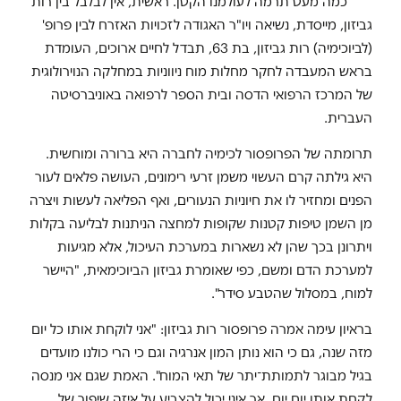
כמה מעט תרמה לעולמנו הקטן. ראשית, אין לבלבל בין רות
גביזון, מייסדת, נשיאה ויו"ר האגודה לזכויות האזרח לבין פרופ'
(לביוכימיה) רות גביזון, בת 63, תבדל לחיים ארוכים, העומדת
בראש המעבדה לחקר מחלות מוח ניווניות במחלקה הנוירולוגית
של המרכז הרפואי הדסה ובית הספר לרפואה באוניברסיטה
העברית.
תרומתה של הפרופסור לכימיה לחברה היא ברורה ומוחשית.
היא גילתה קרם העשוי משמן זרעי רימונים, העושה פלאים לעור
הפנים ומחזיר לו את חיוניות הנעורים, ואף הפליאה לעשות ויצרה
מן השמן טיפות קטנות שקופות למחצה הניתנות לבליעה בקלות
ויתרונן בכך שהן לא נשארות במערכת העיכול, אלא מגיעות
למערכת הדם ומשם, כפי שאומרת גביזון הביוכימאית, "היישר
למוח, במסלול שהטבע סידר".
בראיון עימה אמרה פרופסור רות גביזון: "אני לוקחת אותו כל יום
מזה שנה, גם כי הוא נותן המון אנרגיה וגם כי הרי כולנו מועדים
בגיל מבוגר לתמותת־יתר של תאי המוח". האמת שגם אני מנסה
לקחת אותו יום יום, אך איני יכול להצביע על איזה שיפור של