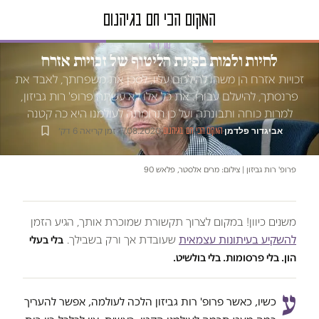
טור דעה
לחיות ולמות בפינת הליטוף של זכויות אזרח
זכויות אזרח הן משהו להילחם עליו, לסכן את משפחתך, לאבד את
פרנסתך, להיעלם עבורו. את כל אלו לא עשתה פרופ' רות גביזון,
למרות כוחה ותבונתה ועל כן תרומתה לעולמנו היא כה קטנה
אביגדור פלדמן
·
·
17.08.2020
·
זמן קריאה 6 דק׳
המקום הכי חם בגיהנום
פרופ' רות גביזון | צילום: מרים אלסטר, פלאש 90
משנים כיוון! במקום לצרוך תקשורת שמוכרת אותך, הגיע הזמן
להשקיע בעיתונות עצמאית
שעובדת אך ורק בשבילך.
בלי בעלי
הון. בלי פרסומות. בלי בולשיט.
ע
כשיו, כאשר פרופ' רות גביזון הלכה לעולמה, אפשר להעריך