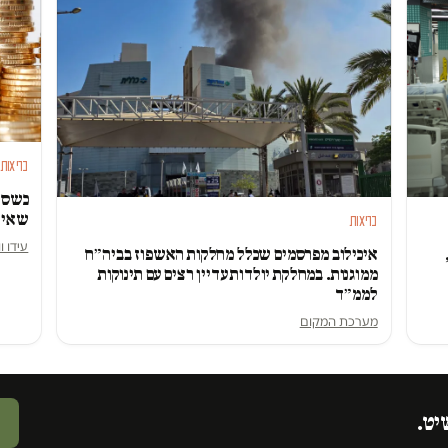
בריאות
כשסל 
שאין 
בריאות
עידו ו
איכילוב מפרסמים שכלל מחלקות האשפוז בביה״ח
ממוגנות. במחלקת יולדות עדיין רצים עם תינוקות
לממ״ד
מערכת המקום
יט.