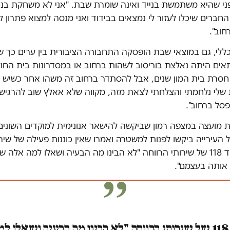
י שהיא משתמשת בנייד ואינה שומרת שבת. "אני לא משחקת בניי
החברים שיכלו לעזור לי נמצאים בבידוד ואני מנסה למצוא פתרון ל
חוב".
לי, גם במוצאי שבת הופסקה התחבורה הציבורית בין ערים כך 
אים היתה נאלצת בוריסוב לשהות ברחוב או במסדרונות בית החול
 חסרת בית המון שנים, אבל להסתדר ברחוב זה משהו אחר כשיש קו
 שלי נלחמתי והצלחתי לצאת מזה, מקווה שלא אאלץ שוב להרגי
פסל ברחוב".
ת מועצה במצפה רמון שביקשה להישאר אנונימית למוקדים השונים 
קד 106 של העירייה ביקשו לפנות למשטרה ואמרו שאין כוננות פעילה של שי
כדבריה, במוקד 118 של שירותי הרווחה "לא הבינו מה הבעיה ושאלו למה אלה 
 אותה בעצמם".
במוקד 118 של שירותי הרווחה "לא הבינו מה הבעיה ושאלו 