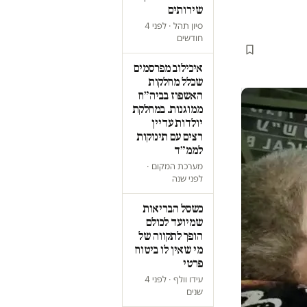
שירותים
סיון תהל · לפני 4
חודשים
איכילוב מפרסמים
שכלל מחלקות
האשפוז בביה״ח
ממוגנות. במחלקת
יולדות עדיין
רצים עם תינוקות
לממ״ד
מערכת המקום ·
לפני שנה
כשסל הבריאות
שמיועד לכולם
הופך לתקווה של
מי שאין לו ביטוח
פרטי
עידו וולף · לפני 4
שנים