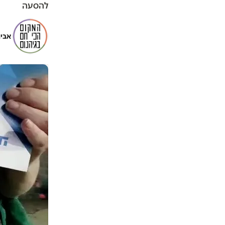
להסעה
אביג