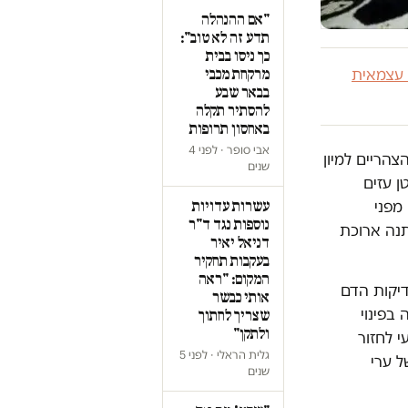
"אם ההנהלה
תדע זה לא טוב":
כך ניסו בבית
 עצמאית
מרקחת מכבי
בבאר שבע
להסתיר תקלה
באחסון תרופות
אבי סופר · לפני 4
ול אחר הצהריים למיון
שנים
 עזים
מפני
עשרות עדויות
נוספות נגד ד"ר
נה ארוכת
דניאל יאיר
בעקבות תחקיר
המקום: "ראה
דיקות הדם
אותי כבשר
בפינוי
שצריך לחתוך
ולתקן"
 לחזור
גלית הראלי · לפני 5
ל ערי
שנים