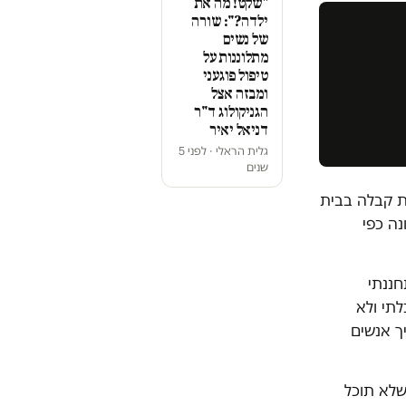
"שקט! מה את
ילדה?": שורה
של נשים
מתלוננות על
טיפול פוגעני
ומבזה אצל
הגניקולוג ד"ר
דניאל יאיר
גלית הראלי · לפני 5
שנים
ת קבלה בבית
נה כפי
נית. התחננתי
תי ולא
ך אנשים
שלא תוכל