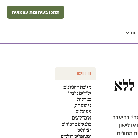
תמכו בעיתונות עצמאית
עוד
עוד בבריאות
 ללא
מגיפת החניונים:
ילודים נדבקו
במחלות
זיהומיות,
מטופלים
ר? בהיעדר
אונקולוגים
בתנאים מחפירים
או לישון
וצוותים
ת החולים
ומטופלים חולקים