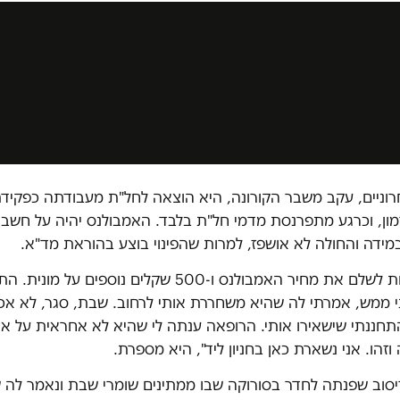
וניים, עקב משבר הקורונה, היא הוצאה לחל"ת מעבודתה כפקיד
מון, וכרגע מתפרנסת מדמי חל"ת בלבד. האמבולנס יהיה על חשבו
מידה והחולה לא אושפז, למרות שהפינוי בוצע בהוראת מד"א.
"אין לי אפשרות לשלם את מחיר האמבולנס ו-500 שקלים נוספים על מו
י ממש, אמרתי לה שהיא משחררת אותי לרחוב. שבת, סגר, לא אכל
תחננתי שישאירו אותי. הרופאה ענתה לי שהיא לא אחראית על אי
וזהו. אני נשארת כאן בחניון ליד", היא מספרת.
יסוב שפנתה לחדר בסורוקה שבו ממתינים שומרי שבת ונאמר לה 