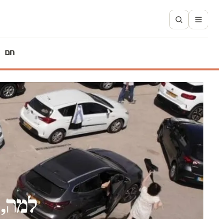
חם
למה, 