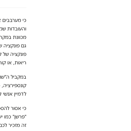
כי מערבבים א
והעובדות שמצ
מכוונת במקרה
גם פונקציה ש
פונקציה של ק
ריאות, או קו
במקביל ה"שופ
קונספירציה, 
לדמיין אנשי 
כי אסור להסכ
"פרשן" כמו י