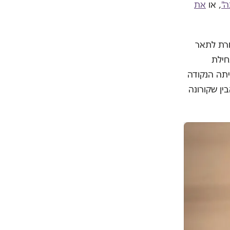
ה"
, או
את
חרת לתאר
חילת
יתה הנקודה
ין שקורונה