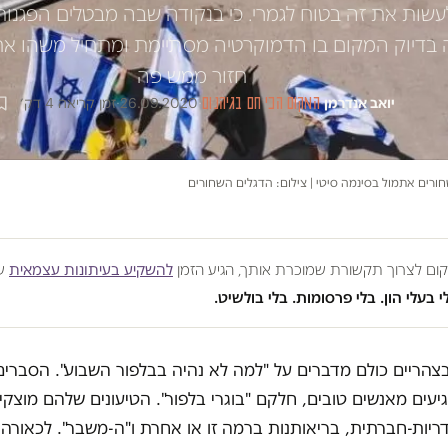
עשות את זה בטוח לגמרי. כי בנקודה שבה מבטלים הפגנות
ה בדיוק המקום בו הדמוקרטיה מסתיימת ומתחיל משהו אחר
חזור ממש פה
יואב אנדרמן
·
המקום הכי חם בגיהנום
·
26.09.2020
·
זמן קריאה 4 דק׳
רים אתמול בסינמה סיטי | צילום: הדגלים השחורים
מקום לצרוך תקשורת שמוכרת אותך, הגיע הזמן
להשקיע בעיתונות עצמאית
שע
י בעלי הון. בלי פרסומות. בלי בולשיט.
צהריים כולם מדברים על "למה לא נהיה בבלפור השבוע". הסברים
יעים מאנשים טובים, חלקם "בוגרי בלפור". הטיעונים שלהם מוצקי
דריות-חברתית, בריאותנות ברמה זו או אחרת ו"ה-משבר". לכאורה