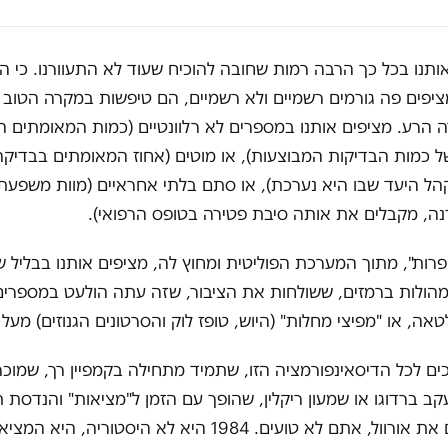
ותנו בכל כך הרבה רמות שחובה להוכיח שעוד לא התעוורנו. כי 
יפים פה גורמים רשמיים ולא רשמיים, הם טיפשות במקרה הטוב ו
 הרע. מציפים אותנו במספרים לא רלוונטיים (כמות המאומתים הי
ל כמות הבדיקות המבוצעות), או מוטים (אחוז המאומתים בבדיקה
הל היעד שבו היא נערכת), או סתם בלתי אחראיים (מוות משפעת
רנה, מקבלים את אותה סיבת פטירה בטופס הרפואי).
רות", מתוך המערכת הפוליטית ומחוץ לה, מציפים אותנו בבליל ש
מהולות ברמזים, ששולחות את הציבור, שזה עתה הולעט במספרים
לטאה, או "מפיצי מחלות" (היוש, טופז לוק והסרטונים הגנוזים) מע
ים לכל הדיסאינפורמציה הזו, שתמיד מתחילה בקמפיין רך, שמוכר
עקב ברדוגו או שמעון ריקלין, שהופך עם הזמן ל"מציאות" והנדסת 
זה מזכיר לכם את אורוול, אתם לא טועים. 1984 היא לא היסטוריה, 