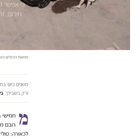
כי אפשר ל
חירום, ז
מחאת הדגלים השחו
משנים כיוון! ב
ורק בשבילך.
בל
מ
חמישי ב
רובם מג
לכאורה: סולי