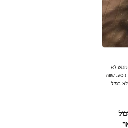
 ממש לא
נוסע. שווה
, אלא בגלל
 יכול
אר