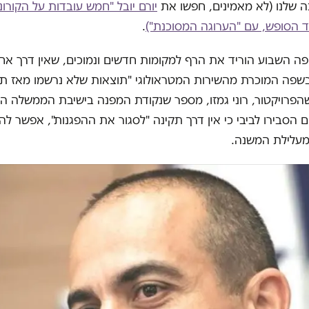
 שלנו (לא מאמינים, חפשו את
יורם יובל "חמש עובדות על הקורונ
ד הסופש, עם "הערוגה המסוכנת")
.
פה השבוע הוריד את הרף למקומות חדשים ונמוכים, שאין דרך א
שפה המוכרת מהשירות המטראולוגי "תוצאות שלא נרשמו מאז ת
הפרויקטור, רוני גמזו, מספר שנקודת המפנה בישיבת הממשלה ה
הסבירו לביבי כי אין דרך תקינה "לסגור את ההפגנות", אפשר להב
 מעלילת המשנה.