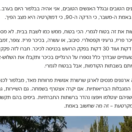
ים הטובים ובגלל האנשים הטובים, אני אהיה בבלפור היום בערב. ל
שבר, כי הדקה ה-90, כי דמוקרטיה היא מצב הפיך.
ת את זה בטוח לגמרי. הכי בטוח, ממש כמו לשבת בבית. לא מסוב
ר פריז, גרעיני וקפסולרי. סיבוב, או עשרה, בכיכר פריז. צופר, זמבו
אירוע של 10 דקות ועוד 30 דקות בפקק הרועש בכניסה לכיכר. חברו לזה
עתיים שבדרך כלל נספרו על הרגליים בכיכר ותקבלו את השלוש-
ם בשבתות הקודמות, אבל בבטוח לגמרי.
ארגונים מנסים לארגן שרשרת אנושית מרווחת מאד, מבלפור לכנס
המגבלות הבריאותיות. אם יקרה אצטרף בשמחה. גם השיירות, ג
ניהם יצטלמו ויופצו נהדר ברשתות החברתיות. בימים בהם תקשו
מקרטעת – זה מה שחשוב באמת.