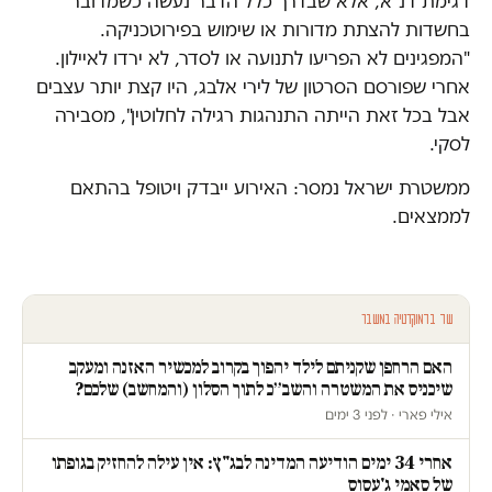
דגימת דנ"א, אלא שבדרך כלל הדבר נעשה כשמדובר
בחשדות להצתת מדורות או שימוש בפירוטכניקה.
"המפגינים לא הפריעו לתנועה או לסדר, לא ירדו לאיילון.
אחרי שפורסם הסרטון של לירי אלבג, היו קצת יותר עצבים
אבל בכל זאת הייתה התנהגות רגילה לחלוטין", מסבירה
לסקי.
ממשטרת ישראל נמסר: האירוע ייבדק ויטופל בהתאם
לממצאים.
עוד בדמוקרטיה במשבר
האם הרחפן שקניתם לילד יהפוך בקרוב למכשיר האזנה ומעקב
שיכניס את המשטרה והשב״כ לתוך הסלון (והמחשב) שלכם?
אילי פארי · לפני 3 ימים
אחרי 34 ימים הודיעה המדינה לבג"ץ: אין עילה להחזיק בגופתו
של סאמי ג'עסוס