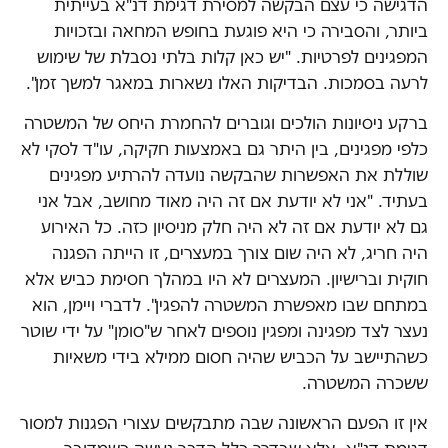
הדגישה כי עצם הבקשה למסירת דגימת דנ"א בעייתית
ביותר, והסבירה כי היא פוגעת בחופש המחאה ובזכויות
המפגינים לפרטיות. "יש כאן קלות בלתי נסבלת של שימוש
לרעה בסמכות. הבדיקות האלו נשארות במאגר למשך זמן".
ברקע ניסיונות הולכים וגוברים להחמרת היחס של המשטרה
כלפי מפגינים, בין היתר גם באמצעות חקיקה, עו"ד לסקי לא
שוללת את האפשרות שהבקשה נועדה להרתיע מפגינים
בעתיד. "אני לא יודעת אם זה היה מאוד מחושב, אבל אני
גם לא יודעת אם זה לא היה חלק מניסיון כזה. כל האירוע
היה חריג, לא היה שום צורך במעצרים, זו הייתה הפגנה
חוקית וברישיון. המעצרים לא היו במהלך חסימת כביש אלא
במתחם שבו מאפשרת המשטרה להפגין". לדברי ויימן, הוא
נעצר לצד מפגינה ומפגין נוספים לאחר ש"סומן" על ידי שוטר
כשהתיישב על הכביש שהיה חסום ממילא בידי משאיות
ששכרה המשטרה.
אין זו הפעם הראשונה שבה מתבקשים עצורי הפגנות למסור