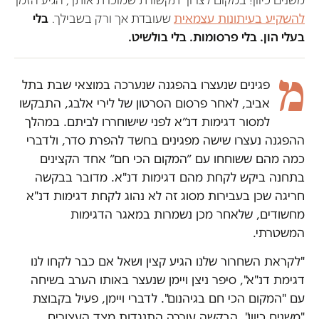
להשקיע בעיתונות עצמאית
שעובדת אך ורק בשבילך.
בלי
בעלי הון. בלי פרסומות. בלי בולשיט.
מ
פגינים שנעצרו בהפגנה שנערכה במוצאי שבת בתל
אביב, לאחר פרסום הסרטון של לירי אלבג, התבקשו
למסור דגימות דנ״א לפני שישוחררו לביתם. במהלך
ההפגנה נעצרו שישה מפגינים בחשד להפרת סדר, ולדברי
כמה מהם ששוחחו עם ״המקום הכי חם״ אחד הקצינים
בתחנה ביקש לקחת מהם דגימות דנ"א. מדובר בבקשה
חריגה שכן בעבירות מסוג זה לא נהוג לקחת דגימות דנ"א
מחשודים, שלאחר מכן נשמרות במאגר הדגימות
המשטרתי.
"לקראת השחרור שלנו הגיע קצין ושאל אם כבר לקחו לנו
דגימת דנ"א", סיפר ניצן ויימן שנעצר באותו הערב בשיחה
עם "המקום הכי חם בגיהנום". לדברי ויימן, פעיל בקבוצת
"משנים כיוון", הבקשה עוררה התנגדות מצד העצורים,