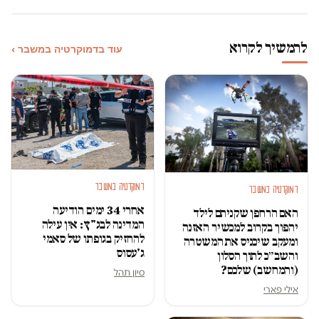
להמשיך לקרוא
עוד בדמוקרטיה במשבר ›
דמוקרטיה במשבר
דמוקרטיה במשבר
אחרי 34 ימים הודיעה
האם הרחפן שקניתם לילד
המדינה לבג"ץ: אין עילה
יהפוך בקרוב למכשיר האזנה
להחזיק בגופתו של סאמי
ומעקב שיכניס את המשטרה
ג'עסוס
והשב״כ לתוך הסלון
(והמחשב) שלכם?
סיון תהל
אילי פארי