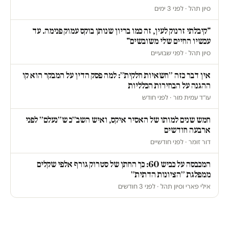
סיון תהל · לפני 3 ימים
"קיבלתי זרנוק לעין, זה כמו בריון שנותן בוקס עמוק פנימה. עד
עכשיו החיים שלי משובשים"
סיון תהל · לפני שבועיים
אין דבר כזה ״חשאיות חלקית״: למה פסק הדין על המבקר הוא קו
ההגנה על הבחירות הכלליות
עו״ד עמית מור · לפני חודש
חמש שנים למותו של האסיר איקס, ואיש השב״כ ש״נעלם״ לפני
ארבעה חודשים
דור זומר · לפני חודשיים
המכבסה על כביש 60: כך החתן של סטרוק גורף אלפי שקלים
ממפלגת ״הציונות הדתית״
אילי פארי וסיון תהל · לפני 3 חודשים