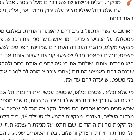
מוזיקה, דגלים ומישהו שנושא דברים מעל הבמה. אבל א
עם שלט גדול שעליו מצויר עלה ירוק מתוק. אה, אלה, פוג
באנג בנחת.
האוטובוס עשה אתמול בערב דרכו להפגנה האחרת. באלנבי מס
ממסלולו. על הכביש צועדים המון אנשים שחסמו את הכביש: פל
מבקשי מקלט, מהגרי העבודה השחורים שמדינת הפליטים לשעב
משפט; זורקת למאסר מבלי שפשעו; קוראת לעצור אותם אם הם
היא מרכזת אותם, שולחת את נציגיה לתפוס אותם בכוח ולהחז
שבנתה להם באמצע החולות (אחרי שבג"צ הורה לה לסגור את 
בלי משפט, שייעדה להם עד אז).
מי שלא נכלאו, שטרם נכלאו, שוטפים עכשיו את רחובות תל אביב
חלקם הגיעו דרך שדרות רוטשילד והיכל התרבות, מישהי מספרת
שהשוטרים ריססו אחדים בגז פלפל. הקבוצה הגדולה שבאה עכ
מרחוב העלייה, לאלנבי, 
על הקמת מדינת היהודים, שבו חתמו על מגילת העצמאות, זו
על יסודות החירות, הצדק והשלום". בטח השוטרים שמנעו מהם 