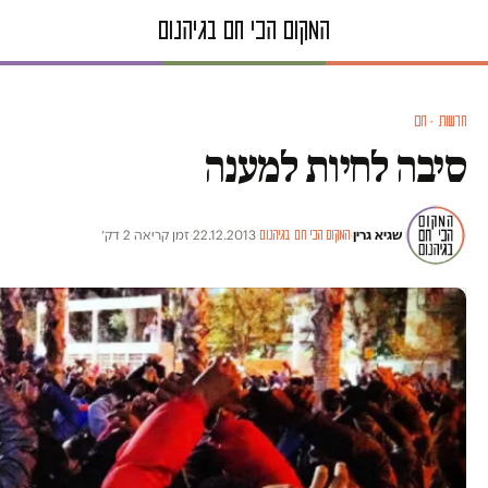
חדשות · חם
סיבה לחיות למענה
שגיא גרין
·
·
22.12.2013
·
זמן קריאה 2 דק׳
המקום הכי חם בגיהנום