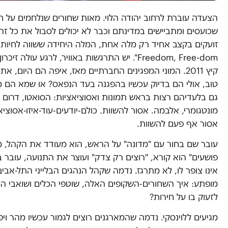
הצעדה עוברת לרחוב יהודה הלוי. מאות שחורים שנלחמים על ח
שכועסים ומתביישים במדינתם וכבר לא יכולים לסבול את כל זה 
Freedom, Free-dom". יש התרגשות באוויר, לרגע ע
קיץ 2011. המוני המפגינים החברתיים מאז, איפה הם היום,
טוב, אולי הם בדיוק עכשיו בהפגנה בעד הנפאס? או שמא הם מש
גם בלעדיהם רצות בראש תמונות ואסוציאציות: הסואטו, דרום 
מונטגומרי, אלבמה. אסור להשוות. כולם-יודעים-עוד-איזו-אסוצי
אסור אף פעם להשוות.
עובר שם בחור עם "מדונה" על הראש, הוא מעודד את הקהל, מ
פושעים" הוא קורא, "רוצים רק צדק" ועוצר את התנועה, עובר בי
אינו צופר לו, לא מתרגז. נדמה שקהל הנהגים הבלייני התל-אבי
מופתע: איך השחורים-השקופים האלה, שוטפי הכלים ושואבי המ
לזעוק בו על חירות?
מגיעים ללוינסקי. נדמה שהמארגנים רוצים לגמור עכשיו מהר וי