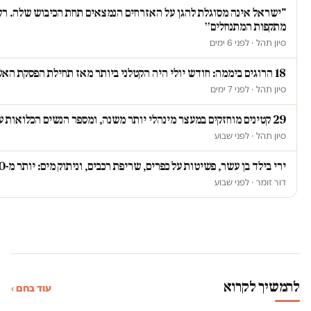
"ישראל אינה מסוגלת להגן על האזרחים הנמצאים תחת הכיבוש שלה. רק כ
מתקפות המתנחלים״
סיון תהל · לפני 6 ימים
18 הרוגים ביממה: חודש יולי היה הקטלני ביותר מאז תחילת הפסקת האש ברצועת עזה
סיון תהל · לפני 7 ימים
29 קטינים מוחזקים במעצר מינהלי יותר משנה, ומספר הנשים הכלואות על רקע ביטחוני זינק ב-67 אחוז
סיון תהל · לפני שבוע
ירי בילד בן עשר, פשיטות על כפרים, שריפת רכבים, וניתוק מים: יותר מ-20 תקיפות ביממה אחת בגדה
דור זומר · לפני שבוע
להמשיך לקרוא
עוד בחם ›