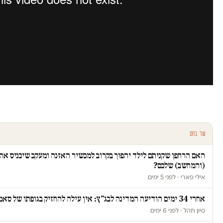
עוד בחם
האם הרחפן שקניתם לילד יהפוך בקרוב למכשיר האזנה ומעקב שיכניס א
(והמחשב) שלכם?
אילי פארי · לפני 5 ימים
אחרי 34 ימים הודיעה המדינה לבג"ץ: אין עילה להחזיק בגופתו של סאמי ג'עסוס
סיון תהל · לפני 6 ימים