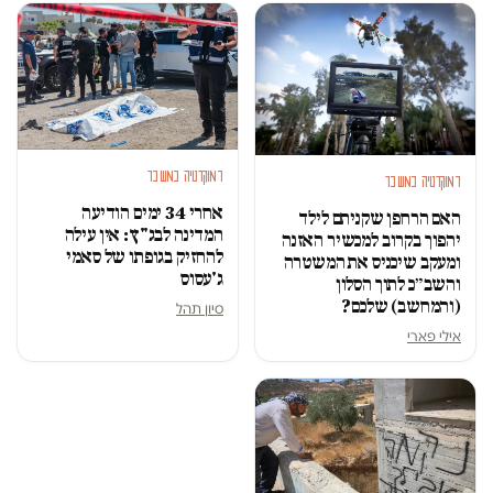
דמוקרטיה במשבר
דמוקרטיה במשבר
אחרי 34 ימים הודיעה
האם הרחפן שקניתם לילד
המדינה לבג"ץ: אין עילה
יהפוך בקרוב למכשיר האזנה
להחזיק בגופתו של סאמי
ומעקב שיכניס את המשטרה
ג'עסוס
והשב״כ לתוך הסלון
(והמחשב) שלכם?
סיון תהל
אילי פארי