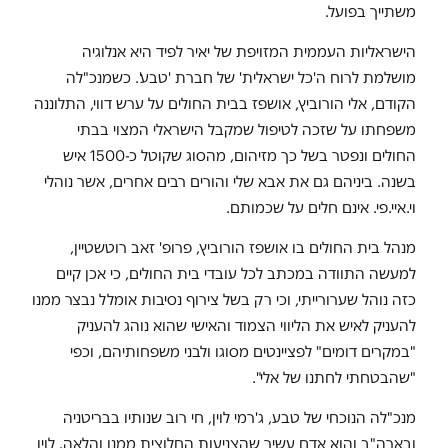
משתייך בפועל.
הישראליות העממית המזויפת של יאיר לפיד היא אנלוגיה
מושלמת לרוח ה'כל ישראלית' של חברת 'טבע'. כשמנכ"לה
הקודם, אלי הורוביץ, אושפז בבית החולים על ערש דווי, התלוננה
משפחתו על שזכה לטיפול שמקבל הישראלי המצוי בבתי
החולים ונפטר בשל כך מזיהום, מהסוג שקוטל כ-1500 איש
בשנה. ביניהם גם את אבא שלי והורים רבים אחרים, אשר נוהלי
וי.איי.פי. אינם חלים על שכמותם.
מנהל בית החולים בו אושפז הורוביץ, פרופ' זאב רוטשטיין,
למעשה התוודה במכתב לכל עובדי בית החולים, כי אכן קיים
כזה נוהל שערורייתי, וכי רק בשל צירוף נסיבות אומלל נבצר ממנו
להעניק לאיש את הליווי הצמוד והאישי שהוא נוהג להעניק
"במקרים דומים" לפציינטים מסוגו ולבני משפחותיהם, וכפי
"שהבטחתי לחתנו של אלי".
מנכ"לה הנוכחי של טבע, ג'רמי לוין, חי רוב שנותיו בבריטניה
ובארה"ב והוא אדם עשיר שהצניעות החלוצית ממנו והלאה. לוין