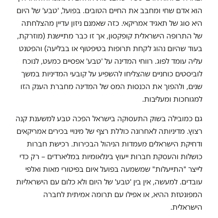
הוא אדם שחי ומחבב את החיים הטובים. בפועל, 'טבע' של היום
היא סוג של תאגיד אמריקאי. כזה שאמנם ניזון עדיין מהצלחתה
של התרופה הישראלית קופקסון, אך זו כבר מתיישנת (מוזרקת,
בעוד שהיום נהוג לקחת תרופות בטיפטוף או בבליעה) והפטנט
עליה עומד לפוג. רווחי המדינה על 'טבע' אפסיים כמעט, לנוכח
לוביסטים כוחניים שהצליחו להשפיע על קובעי המדיניות במשך
שנים, ולהפוך את הכנסות המס של המדינה מחברת הענק הזו
למגוחכות ומעליבות.
גם כמובילה בשוק התעסוקה בישראל הפכה טבע למשענת קנה
רצוץ. מדיניותה לאחרונה כוללת רצף של מינויי בכירים אמריקאים
ודחיקת הישראלים מעמדות הניהול הבכירות. רכישת חברות
כושלות והעסקת חברות ייעוץ בינלאומיות במליארדים – רק כדי
לייצר "התייעלות" שמשמעה בפועל איום בפיטורי מאות ואלפי
עובדים. למעשה, אין בין 'טבע' של היום ולא כלום עם הישראליות
המפונטזת ההיא, או אפילו עם תרומה אמיתית לחברה
הישראלית.