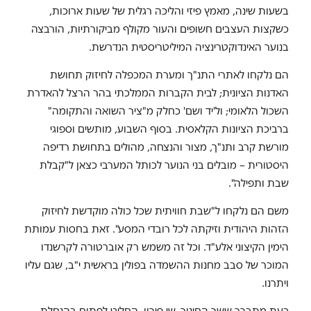
בשעות שינה, מאמץ פיזי והליכה רגלית של שעות ארוכות,
כשקצות העצבים חשופים והעור מקולף מביקורתיות, הורבצה
בנוער האינדוקטרינציה המיליטריסטית הנדרשת.
הם נלקחו לאתרי התנ"ך ומערת המכפלה לחיזוק תחושת
האדנות הציונית; לבית הקברות הממלכתי בהר הרצל להאדרת
השכול הלאומי; ול'יד ושם' כחלק מ"ציר השואה והתקומה"
ברביכת הציונות הקלאסית. בסוף השבוע, מותשים וספוגי
מורשת קרב ותנ"ך, מצור והנצחה, מהולים בתחושת רדיפה
היסטורית – מובלים בני הנוער לכותל המערבי כצאן ל"קבלת
שבת ותפילה".
משם הם נלקחו ל"שבת חוויתית שכל כולה מוקדשת לחיזוק
הזהות היהודית וזיקתה לכל רובדי המסע". זאת בחסות עמותת
הימין הקיצוני אלע"ד. וכל זה משמש רק אוברטורה לקרשנדו
המוכר של סבב מחנות ההשמדה בפולין בראשית י"ב, שגם עליו
ויתרנו.
כעת מתברר ששר החינוך, שי פירון, החליט לפתוח בהנחלת