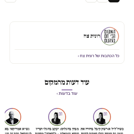
רונית צח
כל הכתבות של רונית צח ›
עוד דעות מהמקום
עוד בדעות ›
כשח'ליל א-רשק קיבל בחזרה את
מבחן בוזגלוס: יעקב בוזגלו הכריז
נשיא אמריקאי באמת ט
שמו גם המוות שלו הפסיק להיות
שהוא שמאלני – ב״הארץ״ מקווים
לישראל יהיה זה שיציל 