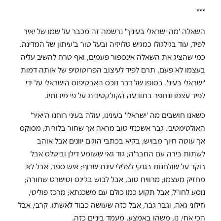
***
השאלה 'מה ישראלי בעיניך' נרשמה זה מכבר על שמו של יאיר
לפיד, עוד בגילגולו כמגיש טלויזיה ובעל טור ב'עיתון של המדינה'.
כמי שהציג את השאלה אינספור פעמים, ואף טרח להשיב עליה
בעצמו לא פעם, תרם לפיד לעיצוב הפרוטוטיפ של אותה דמות
'ישראלי בעיני'. בסופו של דבר נוכס האבטיפוס הישראלי על ידי
לפיד עצמו ונתפר בתודעה הקולקטיבית על פי מידותיו.
כשאנו חושבים מה 'ישראלי' בעינינו, עולה בעיני רוחנו ה'יאיר'
האולטימטיבי. גבר אשכנזי טוב מראה אך שחור בלורית; מסוקס
אך עוטה חיוך מבויש; בקיא בכתבי הוגים יוונים אבל אוהב
לשתות בירה עם החבר'ה; גוד גאי ששומע דילן וביטלס אבל
רוקד על שולחנות בגנקי לצלילי עינת שרוף; איש ספר, אבל לא
מחזיק מעצמו; מרוויח טוב, אבל לבוש בג'ינס וטישרט שחורה;
נוסע לחו"ל, אבל תקוע כמו כולם עם משכנתא; מרכז פוליטי,
חילוני גאה, וגבר גבר, אבל כזה שעושה כבוד לאשתו. קרבי, אבל
הכי אחי. נו, משהו באמצע. מעמד ביניים כזה.