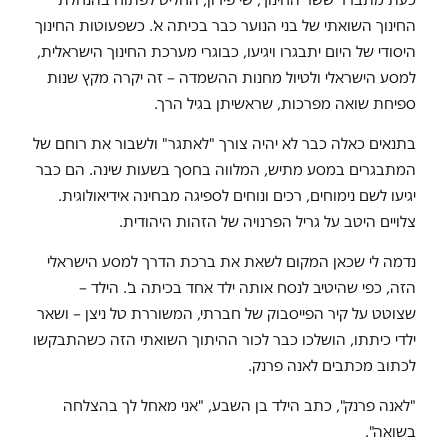
החינוך השואתי של בני הנוער כבר בכיתה א'. כשפעוטות החינוך
היסודי של היום יתבגרו ויגיעו, כבוגרי מערכת החינוך הישראלית,
למסע הישראלי ולטיול מחנות ההשמדה – זה יקרה מקץ שנות
ספיחת שואה מפרכות, שראשיתן בגיל הרך.
בתנאים כאלה כבר לא יהיה צורך "לאתגר" ולשבור את רוחם של
המתבגרים במסע מתיש, המלווה בחסך בשעות שינה. הם כבר
יגיעו לשם נימוחים, רכים ונוחים לספיגה מבחינה אידיאולוגית.
צלויים היטב על גריל הפרנויה של הזהות היהודית.
נדמה לי שכאן המקום לשאת את ברכת הדרך למסע הישראלי
הזה, כפי שהיטיב לנסח אותה ילד אחד בכיתה ב'. הילד –
שצוטט על קיר הפייסבוק של חברתי, המשוררת טל ניצן – ושאר
ילדי כיתתו, הושלכו כבר לכור ההיתוך השואתי הזה כשהתבקשו
לכתוב מכתבים לאנה פרנק.
"לאנה פרנק", כתב הילד בן השבע, "אני מאחל לך בהצלחה
בשואה".