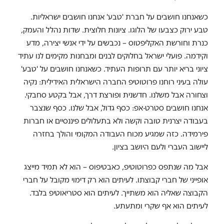
כשאנחנו חושבים על חברת 'טבע' אנחנו חושבים ישראליות.
טבע ירוק כצבעו של הלוגו. ציונות חלוצית. שדות נהלל והעמק,
כנרת וחורשת האקליפטוס – נכבשים על ידי אנשי יצירה, מדע
וקידמה. פועלי ישראל בחלוקים לבנים ומבחנות מקימים לנו עתיד
ציוני בריא יותר עם תרופות העתיד. כשאנחנו חושבים על 'טבע'
עולה בעיני רוחנו פרוטוטיפ החברה הישראלית האידילית: נקיה
וצחורה אבל משלנו. חדשנית ופורצת דרך, אבל בקטע סחבקי.
אנחנו חושבים סטרט-אפ: כסף גדול, אבל שלנו. כסף שנצבר
בעבודה יצרנית טובה וקשה ולא בתעלולים פיננסיים או חברות
פירמידה. כזה שמגיע מכוח העבודה המקומי והולך בחזרה
ליישוב העברי ולעם היושב בציון.
אבל מה שנתפס כפרוטוטיפ, כאבטיפוס – הוא לא תמיד מייצג
אופייני של חברי קבוצתו. לעיתים הוא רק דימוי מקובל על חברי
הקבוצה שאליה הוא משתייך. לעיתים הוא סטריאוטיפ בלבד.
לעיתים הוא אף שקרי ומתעתע.