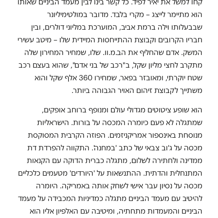
קחו למשל את יאיר לפיד. כל קשר בינו לבין מעמד הביניים שאותו
הוא מתיימר לייצג – מקרי בלבד. מדובר במולטימיליונר
שבבעלותו וילה ברמת אביב, המוערכת במליוני דולרים, ובין
חבריו הקרובים וקבוצת ההתייחסות המיידית שלו – מיטב עשירי
המשק. אדם שהחליף את הב.מ.וו. שלו, שמחיר המחירון שלה
מתקרב לחצי מליון שקל, ב"רכב של בני אדם", שהוא בעצם רכב
שטח יוקרתי, ומאובזר בפאר, שמחירו 360 אלף שקל והוא
משתייך לקבוצת זיהום האויר הגבוהה ביותר.
הוא שופע ציטוטים מגדולי עולם ומנופף ברוחב אופקים,
שמתגלה לא פעם כיומרה המכסה על בורות. הישראליות
מנוסחת באינספור אמריקניזמים. הפוזה הקרבית המסוקסת
מכסה על ג'וב צבאי של כתב 'במחנה'. התקווה להפרדת דת
ממדינה ולחתירה לשלום, מתגלה כברית הדוקה עם הקנאות
המתנחלית והדתית. ההתנשאות על 'היורדים' מטעמים כלכליים
מכסה על נסיון עבר אישי לשחק אותה באמריקה. היומרה
להיטיב עם מעמד הביניים מתגלה כמדיניות המכבידה על מעמד
הביניים והמעמדות מתחתיה, ומיטיבה עם האלפיון אליו הוא