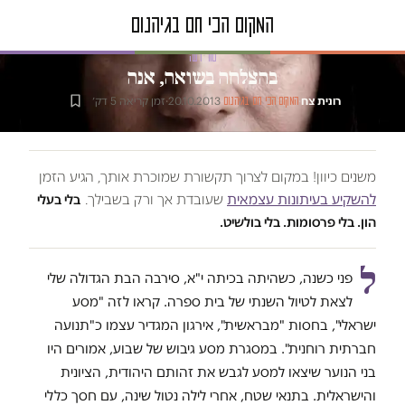
טור דעה
בהצלחה בשואה, אנה
רונית צח
·
·
20.10.2013
·
זמן קריאה 5 דק׳
המקום הכי חם בגיהנום
משנים כיוון! במקום לצרוך תקשורת שמוכרת אותך, הגיע הזמן
להשקיע בעיתונות עצמאית
שעובדת אך ורק בשבילך.
בלי בעלי
הון. בלי פרסומות. בלי בולשיט.
ל
פני כשנה, כשהיתה בכיתה י"א, סירבה הבת הגדולה שלי
לצאת לטיול השנתי של בית ספרה. קראו לזה "מסע
ישראלי", בחסות "מבראשית", אירגון המגדיר עצמו כ"תנועה
חברתית רוחנית". במסגרת מסע גיבוש של שבוע, אמורים היו
בני הנוער שיצאו למסע לגבש את זהותם היהודית, הציונית
והישראלית. בתנאי שטח, אחרי לילה נטול שינה, עם חסך כללי