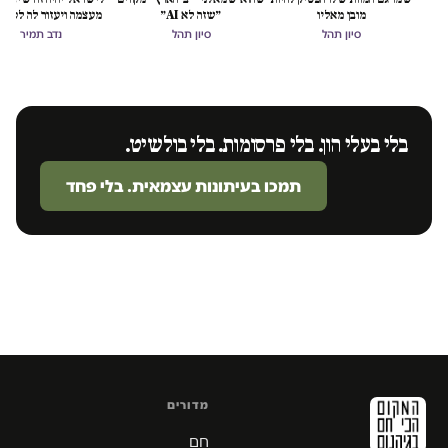
מובן מאליו
״שזה לא AI״
מעצמה ויעזור לה לסיים
הכיבוש
סיון תהל
סיון תהל
נדב תמיר
בלי בעלי הון. בלי פרסומות. בלי בולשיט.
תמכו בעיתונות עצמאית. בלי פחד
מדורים
חם