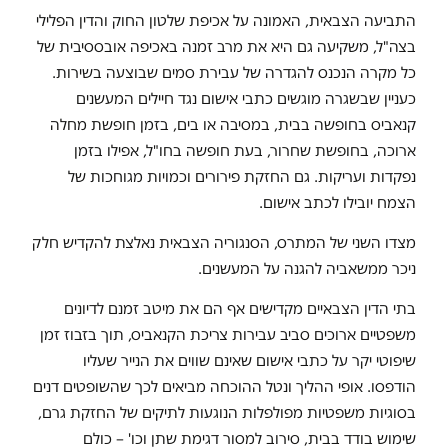
התביעה הצבאית, האמונה על אכיפת שלטון החוק והדין הפלילי
בצה"ל, משקיעה גם היא את מרב זמנה באכיפה אובססיבית של
כל מקרה הנכנס להגדרה של עבירת סמים שבוצעה בשירות.
כעניין שבשגרה מוגשים כתבי אישום נגד חיילים המעשנים
קנאביס בחופשה בבית, במסיבה או בים, בזמן חופשת מחלה
ארוכה, בחופשת שחרור, בעת חופשה בחו"ל, אפילו בזמן
נפקדות ועריקות. גם החזקת פירורים וכמויות מגוחכות של
הצמח יובילו לכתב אישום.
מצדו השני של המתרס, הסנגוריה הצבאית נאלצת להקדיש חלק
ניכר ממשאביה להגנה על המעשנים.
בתי הדין הצבאיים מקדישים אף הם את מיטב זמנם לדיונים
משפטיים ארוכים סביב עבירות צריכת הקנאביס, תוך בזבוז זמן
שיפוטי יקר על כתבי אישום שאינם שווים את הנייר שעליו
הודפסו. אופי ההליך ונטל ההוכחה מביאים לכך שהשופטים דנים
בסוגיות משפטיות מפולפלות הנוגעות לתיקים של החזקת גרם,
שימוש בודד בבית, סירוב למסור דגימת שתן וכו' – כולם