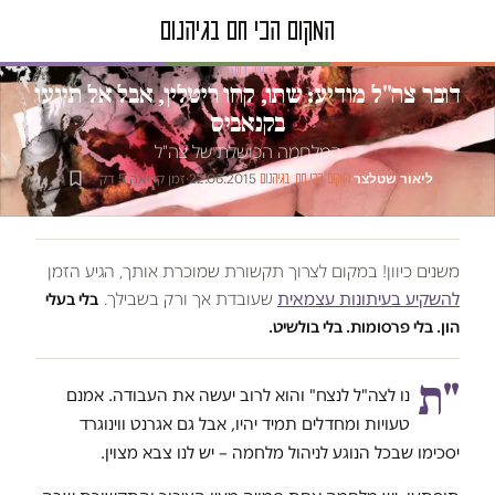
טור דעה
דובר צה"ל מודיע: שתו, קחו ריטלין, אבל אל תיגעו
בקנאביס
המלחמה הכושלת של צה"ל
ליאור שטלצר
·
·
22.06.2015
·
זמן קריאה 5 דק׳
המקום הכי חם בגיהנום
משנים כיוון! במקום לצרוך תקשורת שמוכרת אותך, הגיע הזמן
להשקיע בעיתונות עצמאית
שעובדת אך ורק בשבילך.
בלי בעלי
הון. בלי פרסומות. בלי בולשיט.
"ת
נו לצה"ל לנצח" והוא לרוב יעשה את העבודה. אמנם
טעויות ומחדלים תמיד יהיו, אבל גם אגרנט ווינוגרד
יסכימו שבכל הנוגע לניהול מלחמה – יש לנו צבא מצוין.