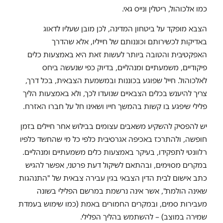
כמו אלכוהול, ריטלין ונייס גאי.
הצבא מופקד על ביטחון המדינה, לכן מובן שעליו לדאוג
באדיקות לכשירותם וכוננותם של חייליו, אלא שהדרך
האפקטיבית והטובה ביותר לעשות זאת היא באמצעות כלים
פיקודיים, משמעתיים ומנהליים, בדיוק כפי שנעשה ביחס
לאלכוהול. חייל שפוגע בכוננות ובמשמעת הצבאית, בכל דרך,
צריך להיענש בכלים הצבאיים שנועדו לכך, ולא באמצעות הליך
פלילי שיפגע בו קשות בהמשך חייו ושאינו חל על חברו האזרח.
יש להפסיק להשקיע משאבים עצומים בבילוש אחר חיילים בזמן
חופשה, ולהתרכז באכיפה אגרסיבית כלפי כל מי שהחשד כלפיו
רלוונטי לתפקידו, בעיקר באמצעות כלים משמעתיים ומנהליים.
במקרים מסוימים, ובהתאם לשיקול דעת פרטני, אפשר להגיש
כתב אישום לבית הדין הצבאי בגין עבירה צבאית של "התנהגות
שאינה הולמת", אשר אינה נרשמת במרשם הפלילי בשונה
מעבירות סמים, ובמקרים החמורים באמת (כמו שימוש בעמדת
שמירה במוצב) – להשתמש בהליך הפלילי.