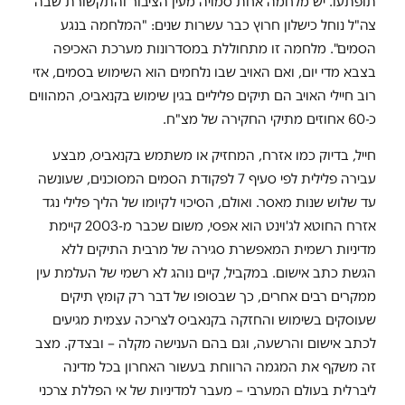
תופתעו. יש מלחמה אחת סמויה מעין הציבור והתקשורת שבה
צה"ל נוחל כישלון חרוץ כבר עשרות שנים: "המלחמה בנגע
הסמים". מלחמה זו מתחוללת במסדרונות מערכת האכיפה
בצבא מדי יום, ואם האויב שבו נלחמים הוא השימוש בסמים, אזי
רוב חיילי האויב הם תיקים פליליים בגין שימוש בקנאביס, המהווים
כ-60 אחוזים מתיקי החקירה של מצ"ח.
חייל, בדיוק כמו אזרח, המחזיק או משתמש בקנאביס, מבצע
עבירה פלילית לפי סעיף 7 לפקודת הסמים המסוכנים, שעונשה
עד שלוש שנות מאסר. ואולם, הסיכוי לקיומו של הליך פלילי נגד
אזרח החוטא לג'וינט הוא אפסי, משום שכבר מ-2003 קיימת
מדיניות רשמית המאפשרת סגירה של מרבית התיקים ללא
הגשת כתב אישום. במקביל, קיים נוהג לא רשמי של העלמת עין
ממקרים רבים אחרים, כך שבסופו של דבר רק קומץ תיקים
שעוסקים בשימוש והחזקה בקנאביס לצריכה עצמית מגיעים
לכתב אישום והרשעה, וגם בהם הענישה מקלה – ובצדק. מצב
זה משקף את המגמה הרווחת בעשור האחרון בכל מדינה
ליברלית בעולם המערבי – מעבר למדיניות של אי הפללת צרכני