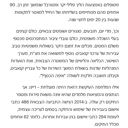
מטופלים באמצעות הליך פלילי יקר ומסורבל שנמשך זמן רב. 90
אחוזים מהם מסתיימים בשליחתו של החייל למאסר לתקופות
שנעות בין 20 ימים לחצי שנה.
וכך, מדי יום, תובעים, סנגורים ושופטים צבאיים, כולם קצינים
בעלי השכלה משפטית, כולם עובדי ציבור המתפרנסים מכספי
משלם המסים, מכלים את זמנם היקר בשאלות משפטיות סביב
עבירות של צרכני קנאביס. נוסיף למשוואה את מצ"ח, מערך
השיטור, הכליאה והליוויים של המשטרה הצבאית, ואת הוועדות
המנהליות שדנות בשאלת המשך השירות של כל עבריין קנאביס,
וקיבלנו תשובה חלקית לשאלה "איפה הכסף?".
אילו המלחמה העיקשת הזאת היתה מוצלחת – דיינו. אך
הנתונים והמציאות מלמדים שהיא אינה נושאת פירות ומספר
התיקים רק עולה. ב-2014 הגישה התביעה הצבאית 486 כתבי
אישום בעבירות של שימוש והחזקה בסמים לצריכה עצמית,
לעומת 294 כתבי אישום בגין עבירות אחרות, כלומר 62 אחוזים
מכלל התיקים.