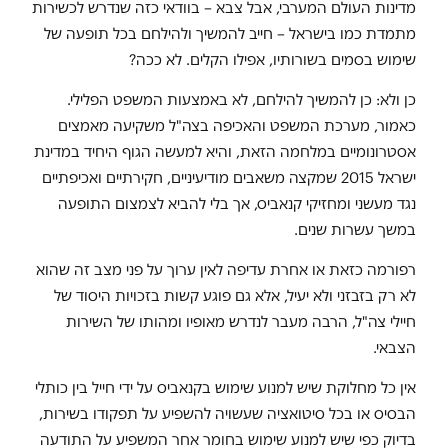
מדינות העולם המערבי, אבל צבא – בוודאי כזה שנדרש לכשירות
מתמדת כמו בישראל – חייב להמשיך ולהילחם בכל תופעה של
שימוש בסמים בשורותיו, אפילו הקלים. לא ככה?
כן ולא: כן להמשיך להילחם, לא באמצעות המשפט הפלילי.
כאמור, מערכת המשפט והאכיפה בצה"ל משקיעה מאמצים
אסטרונומיים במלחמה הזאת, והיא למעשה הגוף היחיד במדינת
ישראל 2015 שמקצה משאבים מודיעיניים, חקירתיים ואכיפתיים
נגד מעשני ומחזיקי קנאביס, אך בלי להביא לצמצום התופעה
במשך עשרות שנים.
רפורמה כזאת או אחרת עדיפה לאין ערוך על פני מצב זה שהוא
לא רק בזבזני ולא יעיל, אלא גם פוגע קשות בזכויות היסוד של
חיילי צה"ל, הרבה מעבר לנדרש מאופיו ומהותו של השירות
הצבאי.
אין כל מחלוקת שיש למנוע שימוש בקנאביס על ידי חייל בין כותלי
הבסיס או בכל סיטואציה שעשויה להשפיע על תפקודו בשירות,
בדיוק כפי שיש למנוע שימוש בחומר אחר המשפיע על התודעה