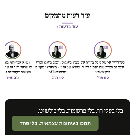
עוד דעות מהמקום
עוד בדעות ›
כשח'ליל א-רשק קיבל בחזרה את
מבחן בוזגלוס: יעקב בוזגלו הכריז
נשיא אמריקאי באמת ט
שמו גם המוות שלו הפסיק להיות
שהוא שמאלני – ב״הארץ״ מקווים
לישראל יהיה זה שיציל 
מובן מאליו
״שזה לא AI״
מעצמה ויעזור לה לסיים
הכיבוש
סיון תהל
סיון תהל
נדב תמיר
בלי בעלי הון. בלי פרסומות. בלי בולשיט.
תמכו בעיתונות עצמאית. בלי פחד