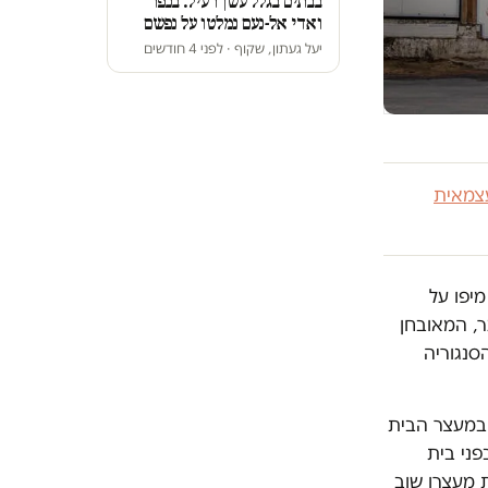
בבתים בגלל עשן רעיל. בכפר
ואדי אל-נעם נמלטו על נפשם
יעל געתון, שקוף · לפני 4 חודשים
צמאית
משפט המחוזי בתל אביב הורה לשחרר בתנאים מגבילים את בן ה-14 מיפו על
, המאובחן
 ידי הסנגוריה
ובמעצר הבית
פני בית
 מעצרו שוב