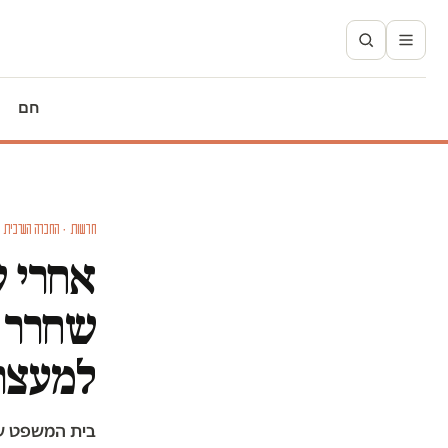
חם
חדשות · החברה הערבית
אחרי ש
שחרר א
למעצר