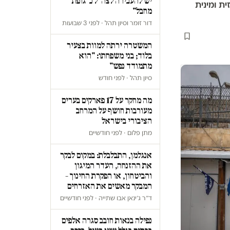
יש להעבירה לצה"ל כ"גופת
ת ומינית
מחבל"
דור זומר וסיון תהל · לפני 3 שבועות
המשטרה ירתה למוות בצעיר
בלוד; בני משפחתו: "הוא
מתמודד נפש"
סיון תהל · לפני חודש
מה מחקר על 17 פארקים בערים
מעורבות חושף על המרחב
הציבורי בישראל
מתן פלום · לפני חודשיים
אנגלמן, התבלבלת: במקום לבקר
את ההזנחה, העדר המיגון
והביטחון, או הפקרת החינוך –
המבקר מאשים את האזרחים
ד״ר ג׳ינאן אבו שתייה · לפני חודשיים
נפילה בנאות חובב סגרה אלפים