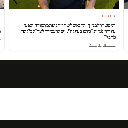
החברה הערבית
ה
המשטרה לבג״ץ: התנאים לשחרור גופת מתמודד הנפש
ה
שנורה למוות "ניתנו בשגגה", יש להעבירה לצה"ל כ"גופת
מ
מחבל"
ס
דור זומר
ו
סיון תהל