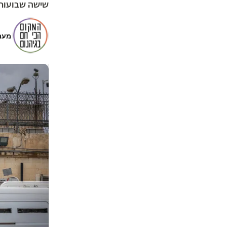
שישה שבועות מ
מער