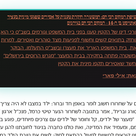
יפת המקום הכי חם: המשטרה חוקרת טענות על אסירים שפגעו מינית בעציר
סט בן ה-14 – המקום הכי חם בגיהנום
רכי דינו של הקטין טענו בפני בית המשפט וגורמים בשב״ס כי הוא
חזק בתנאים קשים וחשוף לפגיעות מצד סוהרים ואסירים. למרות
ת, בית המשפט האריך את מעצרו ובשב״ס התעלמו. הבוקר
שטרה פתחה בחקירה בבית המעצר ״מגרש הרוסים בירושלים״
שד שאסירים תקפו מינית את הקטין
את:
אילי פארי
 על שחרורו חשוב לומר באופן חד וברור: ילד במצבו לא היה צריך 
רג ובריח״, אמר בתגובה לשחרור הנער טיטי כרמל, מנכ״ל ארגון ״
 ״מעצר של ילדים, קל וחומר של ילדים עם צרכים מיוחדים, פוגע בז
, ומעמיד את המדינה, ואת כולנו כחברה בניגוד לחובתנו להגן על
נו קוראים לרשויות לפעול בהתאם לחוק: לשים את טובת הילד במ