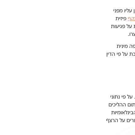
ליו מפני
קף
פיזית
 על פגיעות
רו.
ה מינית
ת על פי הדין
ר בקטינים בני 12-18, מעצר עד תום ההליכים
ינלאומיות
רים על הרצף