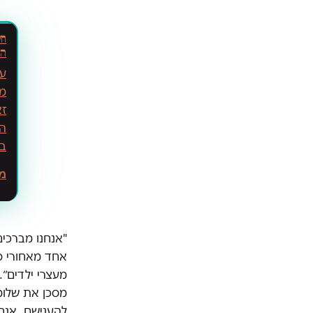
חש
האוטי
עו
מו
זא
המ
בח
מ
"אנחנו מברכים
אחד מאחורי סו
מעצרי ילדים״.
מסכן את שלומם
להענישם. אנח