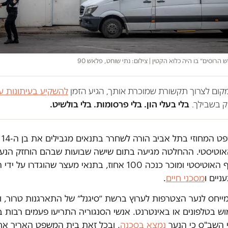
הרוסים״ בו היה כלוא הקטין | צילום: נתי שוחט, פלאש 90
במקום לצרוך תקשורת שמוכרת אותך, הגיע הזמן
להשקיע בעיתונות ע
 בשבילך.
בלי בעלי הון. בלי פרסומות. בלי בולשיט.
ית ה
וטיסטי. ההחלטה מגיעה בתום שישה שבועות שבהם הוחזק הנער
על הרצף האוטיסטי ומוכר כנכה 100 אחוז, בתנאי מעצר שהוגדרו על
ניים ו
מסכני חיים
.
ייחס לנער הצטרפות לערוץ ברשת ״סיגנל״ של התארגנות טרור, 
וש בטלפונים או באינטרנט. אנשי הסנגוריה התריעו פעמים רבות ב
 השב"ס כי הנער
נמצא בסכנה
, ובכל זאת בית המשפט האריך את