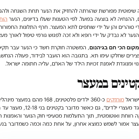
שיפוטית מפורשת שהורתה להחזיק את הנער תחת השגחה ולהגן ע
 ההנחיה לא בוצעה בפועל. לפי הטענות שעלו בדיונים, הנער
הות
ידי סוהרים והן על ידי שותפים לתא המעצר. חרף התלונות החמורות
 הנער לא נבדק על ידי רופא ולא זכה לפגוש גורמי טיפול לאורך מעצ
קום הכי חם בגיהנום
, המשטרה חוקרת חשד כי הנער עבר תקיפ
צירים שחלקו עימו תא. בתגובה הוא הועבר לבידוד, פעולה הנחשב
נוי ומנוגדת לאמנת זכויות הילד של האו״ם, עליה חתומה ישראל.
טינים במעצר
ישראל
מוחזקים
כ-360 ילדים פלסטינים, 168 מהם במעצר מינהלי. על פי נתוני
״הורים נגד מעצרי ילדים״, גם כאשר מדוב
רווחת ואוטומטית, תוך התעלמות מסעיפי חוק הנוער והאמנות הב
עצר אמור לשמש כמוצא אחרון, על אחת כמה וכמה כשמדובר בנע