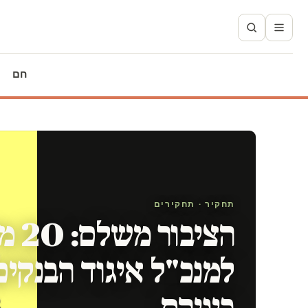
חם
תחקיר · תחקירים
הציב
למנכ"ל איגוד הבנקי
ביניהם