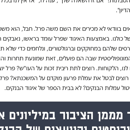
סבלנות: "אם זו השאלה שלך", ענה לו, "אז אין לנו בכלל
יון".
ים בוודאי לא מכירים את השם משה פרל. חבל, הוא משפ
ל כולנו. באמצעות האיגוד שפרל עומד בראשו, נאבקים ה
סים שלהם במחוקקים וברגולטורים, ונלחמים כדי שלא ת
ונופוליסטית שבה הם פועלים, זאת שמונעת תחרות והו
לנו, הלקוחות. רוצים לתת ריבית זכות על העו"ש? פרל יו
רוצים לבטל את עמלת פרעון מוקדם על המשכנתא? פרל
טול עמלות הבנקים? לא בבית הספר של איגוד הבנקים.