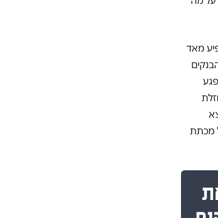
 על מה
יע מאד
בנקים
פגע
זלת
צא
 מכתת