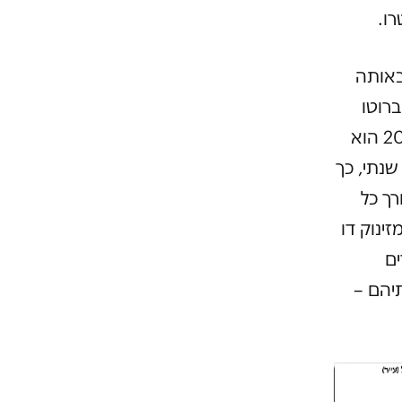
רו.
 באותה
שכר הברוטו
שלו (כולל זכויות פנסיוניות) עמד על כ-1.9-2 מיליון ש"ח בשנה, ב-2015 הוא
ס שנתי, כך
רך כל
ינוק דו
ים
יהם –