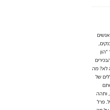
אנשים
נקים,
"הון
בכירים
שאל "למה לא? מה
לים של
סתם
 ותהה
. פרל