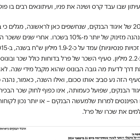
יתון שבו עבד קרס ושינה את פניו, ועיתונאים רבים בו פוט
דוחות 2015 של איגוד הבנקים, שנחשפים כאן לראשונה, מגלים כי
שנה פרל נהנה מזינוק של יותר מ-10% בשכרו. אחרי שנים ש
הסתכם ב-2.2 מיליון. סעיף השכר של פרל בדוחות כולל שכר ובונו
 דרך לדעת מה גובה הבונוס שהוא מקבל מידי שנה. לאו
יף הזה נע סביב אותו סכום, ואילו השנה, כאמור, נהנה מז
גוד הבנקים, שפועל כעמותה, אינו כפוף לחוק שכר הבכיר
הפיננסים למרות שלמעשה הבנקים – או יותר נכון לקוחות
ים את שכרו של פרל.