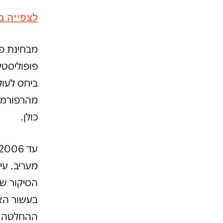
לצפייה ב
מבחינת פר
פופוליסטי
ביחס לעול
מהרפורמות
כולן.
מעריב. עי
הסיקור ש
ההחלטה ש