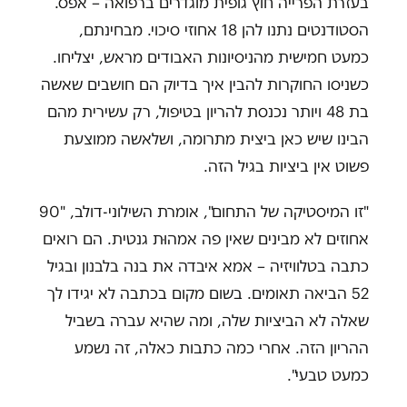
בעזרת הפרייה חוץ גופית מוגדרים ברפואה – אפס.
הסטודנטים נתנו להן 18 אחוזי סיכוי. מבחינתם,
כמעט חמישית מהניסיונות האבודים מראש, יצליחו.
כשניסו החוקרות להבין איך בדיוק הם חושבים שאשה
בת 48 ויותר נכנסת להריון בטיפול, רק עשירית מהם
הבינו שיש כאן ביצית מתרומה, ושלאשה ממוצעת
פשוט אין ביציות בגיל הזה.
"זו המיסטיקה של התחום", אומרת השילוני-דולב, "90
אחוזים לא מבינים שאין פה אמהוּת גנטית. הם רואים
כתבה בטלוויזיה – אמא איבדה את בנה בלבנון ובגיל
52 הביאה תאומים. בשום מקום בכתבה לא יגידו לך
שאלה לא הביציות שלה, ומה שהיא עברה בשביל
ההריון הזה. אחרי כמה כתבות כאלה, זה נשמע
כמעט טבעי".