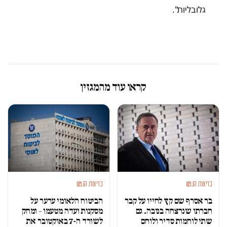
גלובליות".
קראו עוד מהמגזין
בריאות הנפש
בריאות הנפש
בר אסרף שם קץ לחייו על קבר
הביטוח הלאומי ערער על
חברתו שנרצחה בנובה. גם
מסקנות ועדה מטעמו – ומחק
שתי לוחמות סדיר ולוחם
לשורד ה-7 באוקטובר את