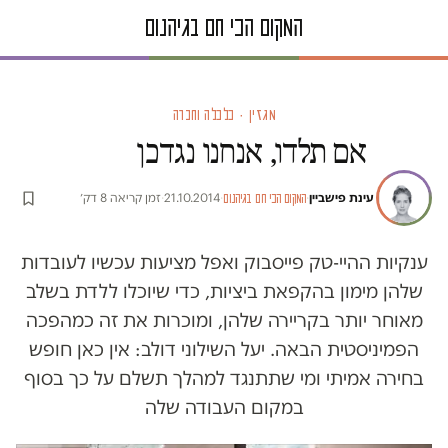
מגזין · כלכלה וחברה
אם תלדו, אנחנו נגדכן
עינת פישביין
·
·
21.10.2014
·
זמן קריאה 8 דק׳
המקום הכי חם בגיהנום
ענקיות ההיי-טק פייסבוק ואפל מציעות עכשיו לעובדות
שלהן מימון בהקפאת ביציות, כדי שיוכלו ללדת בשלב
מאוחר יותר בקריירה שלהן, ומוכרות את זה כמהפכה
הפמיניסטית הבאה. יעל השילוני דולב: אין כאן חופש
בחירה אמיתי ומי שתתנגד למהלך תשלם על כך בסוף
במקום העבודה שלה