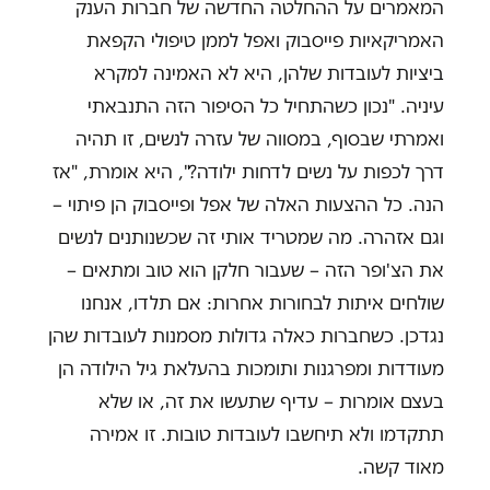
המאמרים על ההחלטה החדשה של חברות הענק
האמריקאיות פייסבוק ואפל לממן טיפולי הקפאת
ביציות לעובדות שלהן, היא לא האמינה למקרא
עיניה. "נכון כשהתחיל כל הסיפור הזה התנבאתי
ואמרתי שבסוף, במסווה של עזרה לנשים, זו תהיה
דרך לכפות על נשים לדחות ילודה?", היא אומרת, "אז
הנה. כל ההצעות האלה של אפל ופייסבוק הן פיתוי –
וגם אזהרה. מה שמטריד אותי זה שכשנותנים לנשים
את הצ'ופר הזה – שעבור חלקן הוא טוב ומתאים –
שולחים איתות לבחורות אחרות: אם תלדו, אנחנו
נגדכן. כשחברות כאלה גדולות מסמנות לעובדות שהן
מעודדות ומפרגנות ותומכות בהעלאת גיל הילודה הן
בעצם אומרות – עדיף שתעשו את זה, או שלא
תתקדמו ולא תיחשבו לעובדות טובות. זו אמירה
מאוד קשה.