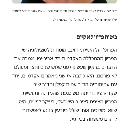
"אם את עובדת באפל או פייסבוק ובגיל 28 תיכנסי להריון – את שולחת מסר לבוסים
שלך שוויתרת על הקריירה".
פרופ' יעל השילוני-דולב
ביטוח פריון לא קיים
הפרופ' יעל השילוני-דולב, מומחית לסוציולוגיה של
הפריון מהמכללה האקדמית תל אביב-יפו, אמרה את
הדברים בראיון שעשינו לפני שלוש שנים וחצי, ומעולם
לא פורסם. היא כתבה אז שני מאמרים אקדמיים, יחד
עם עמיתותיה הד"ר עמית קפלן והד"ר שירי
שקדי-רפיד, והיתה משוכנעת שהמדינה ותעשיית
הפריון מציגים לציבור הישראלי, בעיקר לנשים, מצג
שווא ומוליכים אותן שולל ביודעין בנוגע לאפשרות
להקים משפחה בכל גיל.