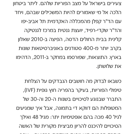
צעירים בישראל על מצב הפוריות שלהם. ליתר ביטחון
הלכה אל מי שאמורים להיות המשכילים שבהם, ויחד
עם הד"ר קפלן מהמכללה האקדמית תל אביב-יפו
והד"ר שקדי-רפיד, יועצת גנטית במרכז לגנטיקה
קלינית בבית החולים הדסה, הפיצה ב-2010 שאלון
בקרב יותר מ-400 סטודנים באוניברסיטאות שונות
בארץ. התוצאות, שפורסמו במחקר ב-2011, הדהימו
את שלושתן.
כשבאו לבדוק מה חושבים הנבדקים על הצלחת
טיפולי הפוריות, בעיקר בהפריה חוץ גופית (
IVF
),
התברר שבנוגע לסיכויים בשנות ה-20 וה-30 של
המטופלות הם דווקא די בתמונה, אבל איך שמגיעים
לגיל 40 מכה בהם אופטימיות יתר: מגיל 48 ואילך
הסיכויים להיכנס להריון מביצית מקורית של האשה