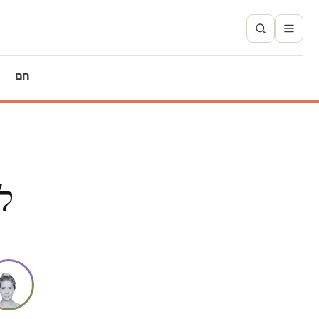
חם
לר
א