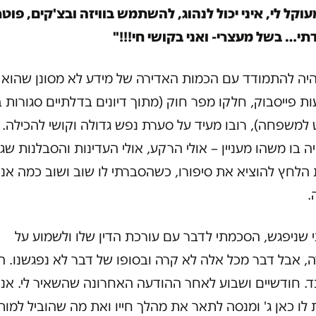
וקל לי, איני יכול לנהוג, להשתמש בוויזה ובצ'קים, פוט
תי… בשל מעצרי- ואני בקושי חי!!!"
יה להתמודד עם הכמות האדירה של מידע לא מסונן שהוא
ת פייסבוק, חלקו מפר חוק (מתוך דיונים בדלתיים סגורות 
למשפחה), רובו מעיד על סערת נפש גדולה וקושי להכילה.
יה בו משהו מעניין – אולי הרקע, אולי העדינות והסבלנות שג
הלחץ להוציא את סיפורו, כשהסברתי לו שוב ושוב כמה אני
.
 שניפגש, הסכמתי לדבר עם עורכת הדין שלו ולשמוע על
 אבל דבר מכל אלה לא קרה ובסופו של דבר לא נפגשנו. ה
. חודשיים ושבוע לאחר ההודעה האחרונה שהשאיר לי. אני
לו כאן ג' ומנסה לתאר את מהלך חייו ואת מה שהוביל למותו