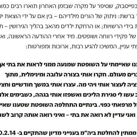
פייסבוק, שסיפר על מקרה שבזמן האחרון תוארו רבים כמוה
ברשת: ניתוק של הורים מילדיהם – בין אם על ידי הוצאת יל
בידי הרשויות; או הרחקת ילדים מהאב בהליך הגירושין – ת
של פקידי רווחה ושופטים. מיד אחרי ההודעה הראשונה, וא
 עניין, המשיכו להגיע רבות, ארוכות ומפורטות:
ו שאיימתי על השופטת שמנעה ממני לראות את בתי אך
רים מעולם. חקרו אותי בצורה עלובה ומינימלית, מתוך
יה לעצור אותי ויהי מה. עצרו אותי במשך חודשיים וחצי
עשו לי סגירת הליכים ואשפזו אותי בגהה, כשבימים אלו 
ל מרפאתי כפוי. בינתיים התחלפה השופטת שטענו שאיי
ואני עדיין לא רואה את בתי – ואיני רואה אותה קרוב לשנ