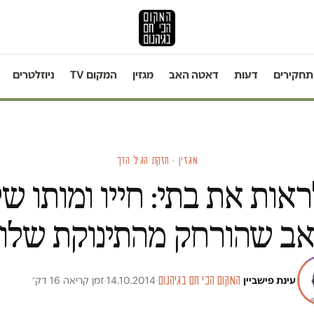
תחקירים
דעות
דאטה האב
מגזין
המקום TV
ניוזלטרים
מגזין · חזקת הגיל הרך
אות את בתי: חייו ומותו ש
ב שהורחק מהתינוקת שלו
עינת פישביין
·
המקום הכי חם בגיהנום
·
14.10.2014
·
זמן קריאה 16 דק׳