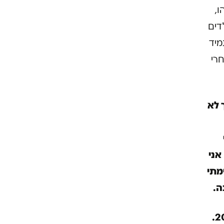
ו,
דים
מיד
חרי
 לא
אני
מתי
ה.
…אני ממתין להחלטת ביה"מ בענייני מדיון שהתקיים ב- 20.2.14.