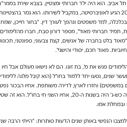
תל אביב. הוא היה ילד חברותי ומצטיין. בצבא שירת בממר"ם
ובגיל 20 הגיע לאוניברסיטה, במקביל לשירותו. הוא גמר בהצטיינות
כלכלה, למד משפטים ונהפך לעורך דין. "בחור חייכן, שמח,
ת, תמיד חברותי מאוד", מספר דורון סבח, חברו מהלימודים 
"מאוד בלט בחברה של אנשים, קצת צבעוני, ספונטני, תכונו
יוביות. מאוד חכם, יסודי והישגי".
לימודים פגש את מ', בת זוגו. הם לא נישאו מעולם אבל חיו 
עשר שנים, נסעו יחד ללמוד בחו"ל (הוא קיבל מלגה ללימודי
 במשפטים) וחזרו לארץ, לדירה משותפת. אחיו הבכור נפט
ממחלה כש-ג' היה בשנות ה-20, אחיו השני חי בחו"ל. הוא זה ש
 ובמחלת אמו.
למצבו הנפשי באותן שנים הדעות סותרות: "הייתי הרבה שני