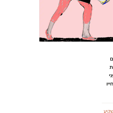
ם
ת
י
יו
קיע