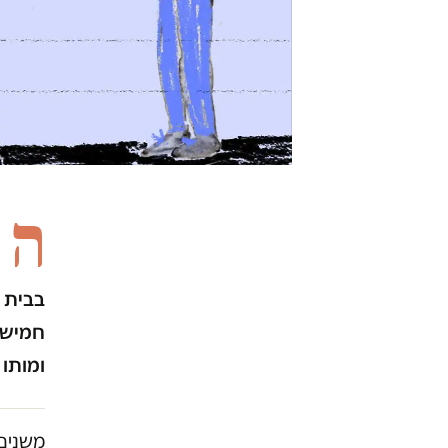
ה
בבית ד
חמישה
ומותו
משנים 