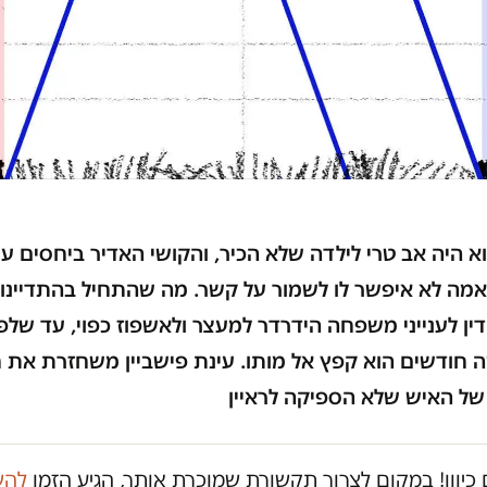
וא היה אב טרי לילדה שלא הכיר, והקושי האדיר ביחסים ע
אמה לא איפשר לו לשמור על קשר. מה שהתחיל בהתדיינו
ין לענייני משפחה הידרדר למעצר ולאשפוז כפוי, עד שלפנ
 חודשים הוא קפץ אל מותו. עינת פישביין משחזרת את חי
 של האיש שלא הספיקה לראיין
כיוון! במקום לצרוך תקשורת שמוכרת אותך, הגיע הזמן
להש