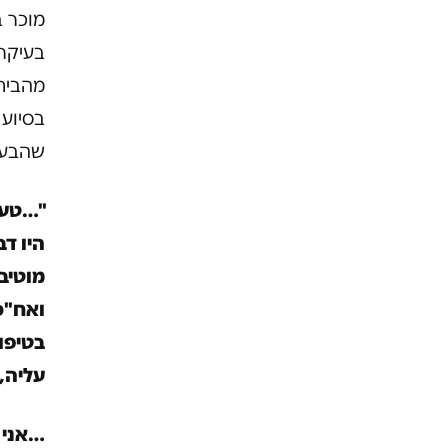
מוכר ב
בעיקר 
מהבית 
בסיוע 
שהבעתי
"…טענ
היו דב
מוטיבצ
ואח"כ 
בטיפו
עליה, 