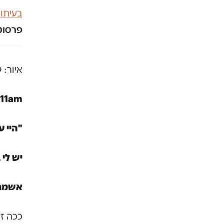
בעיתו
פרסומו
איור: 
:11am
"היי ע
יש לי בת בת 4 וכמע
אשמח 