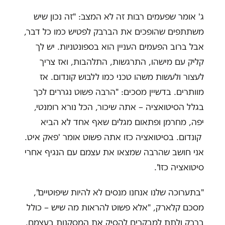
ג' אומר שפעמים רבות זה לא המצב: "זה נכון שיש
משתתפים שהופכים את הברבק לפטיש כמו כל דבר,
אבל ברוב הפעמים העניין הוא בספונטניות. יש לך
קליק עם מישהו, התרגשות, התלהבות, ואז צריך
לעצור ולעשות משהו טכני כמו ללבוש קונדום. אז
מוותרים. בדשיין מסכים: "הרבה פשוט נגררים לכך
בגלל הסיטואציה – אתה שיכור, הכל נורא רומנטי,
יפה, מחרמן ופתאום מגלים שאף אחד לא הביא
קונדום. בסיטואציה כזו אתה פשוט אומר 'פאק איט.
אני חושב שהרבה שמצאו את עצמם עם הנגיף אחרי
סיטואציה כזו".
"בתערוכה שלנו אנחנו מנסים לא להיות שיפוטיים",
מסכם קלארק, "אלא פשוט להראות מה שיש – כולל
ברבק ולתת למבקרים להסיק את המסקנות בעצמם.