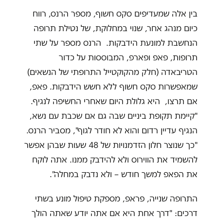
בין אלה שמעדיפים סקס חשוף, מספר הרנס, רווח
כיום מנהג אחר, שנוי במחלוקת, של נטילת תרופה
הנחשבת למונעת הידבקות. הרנס מספר על שתי
תרופות, פאפ ופארפ, המבוססות על כדור
הטריבאדה (חלק מהקוקטייל התרופתי של הנשאים)
שמאפשרות סקס חשוף ללא חשש הידבקות. פאפ,
אם תרצו, היא גלולת היום שאחרי החשיפה לנגיף.
"קיימת תקופת ביניים שבה גם אם שכבת עם נשא,
הנגיף עדיין רדום והוא לא חודר לגוף", מסביר הרנס.
"כך שנוצר חלון הזדמנויות של 48 שעות שבהן אפשר
להשמיד את הווירוס ולא להידבק ממנו. אתה לוקח
את הפאפ למשך חודש – ולא נדבק במחלה".
התרופה שנייה, פראפ, מספקת טיפול מונע בשתי
דרכים: "דרך אחת היא אם אתה יודע שאתה הולך