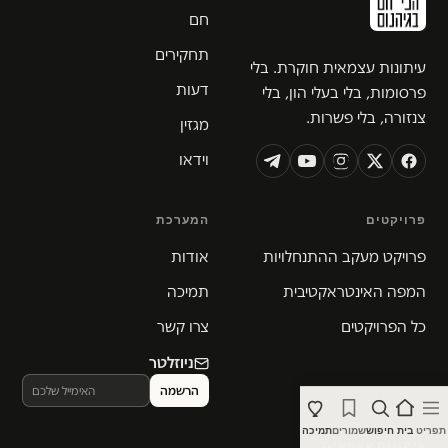
חם
תחקירים
עיתונות עצמאית חוקרת. בלי
דעות
פרסומות, בלי בעלי הון, בלי
צנזורה, בלי פשרות.
מגזין
וידאו
פרויקטים
המערכת
פרויקט מעקב ההתנחלויות
אודות
המפה האינטראקטיבית
תמיכה
כל הפרויקטים
צרו קשר
ניוזלטר
תפריט
בית
חיפוש
שמורים
תמיכה
עיתונות עצמאית