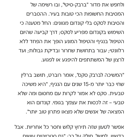
ולחפש את מדור "ברבק-סיטי", ובו רשימה של
המסיבות החשופות הכי טובות בעיר. ההסברים
והסיבות לסקס בלי קונדום מגוונים: החל מטענה כי
השימוש בקונדום מפריע לסקס; דרך קביעה שהיום
הטיפול בנגיף והטיפול המונע הופך את הפחד ללא
רלוונטי; עבור בתחושת שחרור ובדיקת גבולות; ועד
לרצון של המשתתפים להיפגע או לפגוע.
"המשיכה לברבק סקס", אומר רוברט, תושב ברלין
שחי כבר יותר מ-15 שנים עם הנגיף, "היא משיכה
טבעית. סקס לא אמור לקרות עם מחסום ומה שלא
טבעי – זה לכסות את עצמך בגומי. קונדום הוא
המצאה של אנשים שלא מצאו פתרון טוב יותר".
אפשר לטעון שזה תירוץ קלוש וחסר כל אחריות. אבל
בדשיין, למשל, חולק על כך: "גם סטרייטים עושים