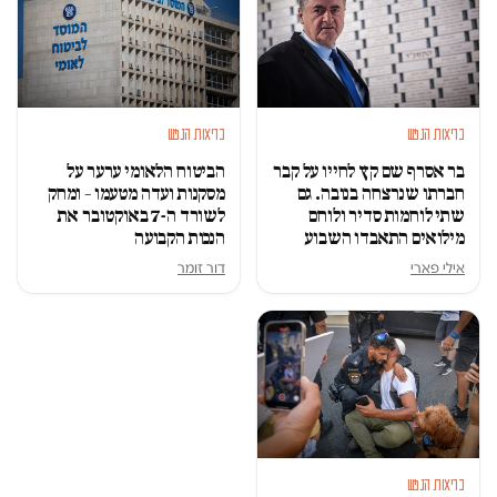
בריאות הנפש
בריאות הנפש
בר אסרף שם קץ לחייו על קבר
הביטוח הלאומי ערער על
חברתו שנרצחה בנובה. גם
מסקנות ועדה מטעמו – ומחק
שתי לוחמות סדיר ולוחם
לשורד ה-7 באוקטובר את
מילואים התאבדו השבוע
הנכות הקבועה
אילי פארי
דור זומר
בריאות הנפש