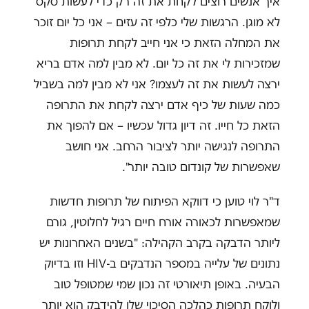
איך אנשים רוצים לקחת את זה רק כדי לעשות סקס
לא מוגן. הרגשות שלי כלפי זה עזים – אני כל יום זוכר
את המחלה הזאת כי אני חייב לקחת תרופות
שמזכירות לי את זה כל יום. לא מבין למה אדם בריא
ירצה לעשות את זה לעצמו? אני לא מבין למה בשביל
כמה שעות של כיף אדם ירצה לקחת את התרופה
הזאת כל חייו. זה דיון גדול עכשיו – אם להפוך את
התרופה לנגישה יותר לציבור הרחב. אני חושב
שאפשרות של קונדום טובה יותר".
ד"ר לוי טוען כי דווקא הפיתוח של תרופות חדשות
שמאפשרות לכאורה אורח חיים רגיל לחלוטין, גורם
ליותר הדבקה בקרב הקהילה: "בשנים האחרונות יש
נתונים של עלייה במספר הנדבקים ב-HIV וזו בדיוק
הבעיה. באופן תיאורטי זה נכון שמי שמטופל טוב
ולוקח תרופות כהלכה הסיכוי שלו להידבק הוא יותר