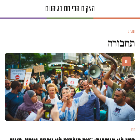
תגית
תחבורה
חם
חם