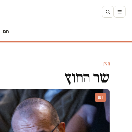
חם
תגית
שר החוץ
דעות