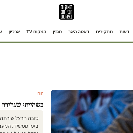
דעות
תחקירים
דאטה האב
מגזין
המקום TV
ארכיון
ע
דעות
כשהייתי שגרירה ב
טובה הרצל שירתה כ
בזמן ממשלת המעבר