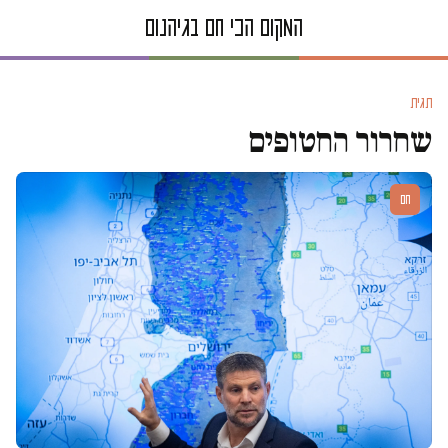
תגית
שחרור החטופים
חם