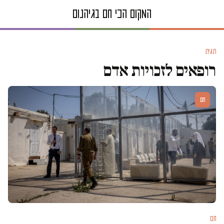
תגית
רופאים לזכויות אדם
חם
חם