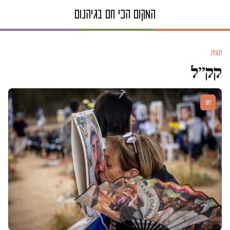
תגית
קק״ל
חם