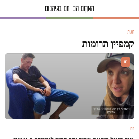
תגית
קמפיין תרומות
חם
חם