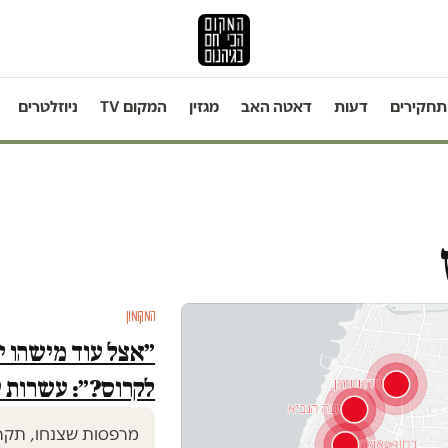
תחקירים
דעות
דאטה האב
מגזין
המקום TV
ניוזלטרים
המקומון
״אצל עוד מישהו י
לקרוס?״: עשרות ע
מרפסות שצנחו, תקרות