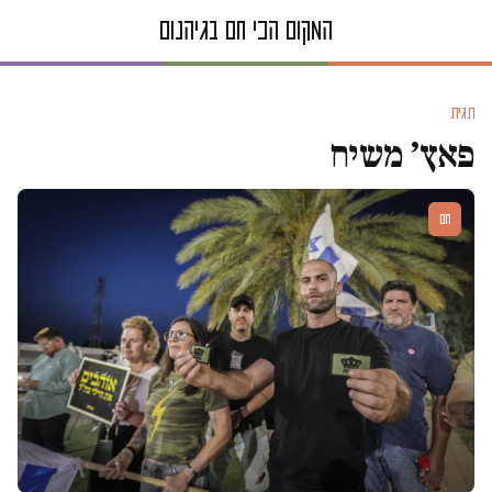
תגית
פאץ׳ משיח
חם