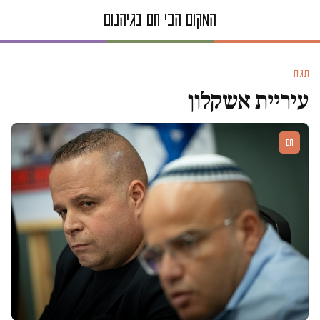
תגית
עיריית אשקלון
חם