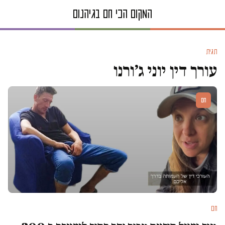
תגית
עורך דין יוני ג׳ורנו
חם
חם