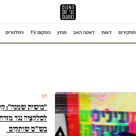
תחקירים
דעות
דאטה האב
מגזין
המקום TV
ניוזלטרים
חינוך
״כושית שמנה״: קי
לסלקציה נגד מזרח
בש״ס שותקים