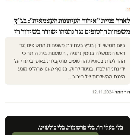
חם
לאחר פניית ״איחוד העיתונות העצמאית״: בג״ץ
משפחות החטופים נגד נתניהו ישודר בשידור חי
ביום חמישי ידון בג״ץ בעתירת משפחות החטופים נגד
ראש הממשלה בנימין נתניהו, הטוענות בית היתר כי
ההחלטות בסוגיית החטופים מתקבלות באופן בלעדי על
ידי נתניהו לבדו, בניגוד לחוק. בנוסף טענו שרה״מ מונע
הצגת ההשלכות של סירוב…
דור זומר
12.11.2024
·
בלי בעלי הון. בלי פרסומות. בלי בולשיט.