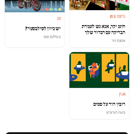
בריאות הנפש
חם
חוגג יקר, אנא גש לעמדת
יש כיוון לסילבסטר?
הבדיקה עם הכדור שלך
בעילום שם
אסנת ניר
מגזין
רובין הוד על סמים
בועז הורוביץ