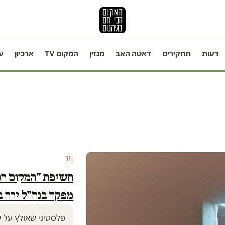
דעות
תחקירים
דאטה האב
מגזין
המקום TV
ארכיון
ע
עזה
חשיפת "המקום הכי
מפקד בנח"ל ירה ב
פלסטיני שאולץ על י