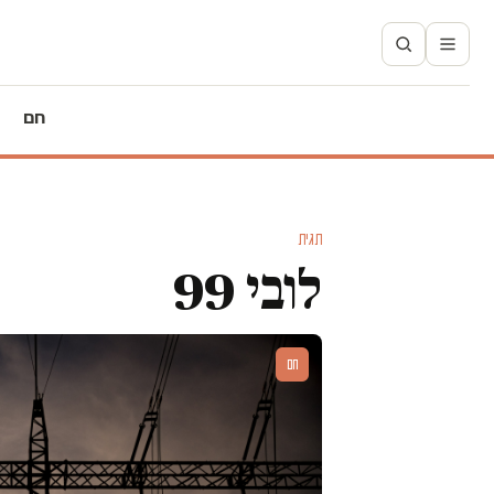
חם
תגית
לובי 99
חם